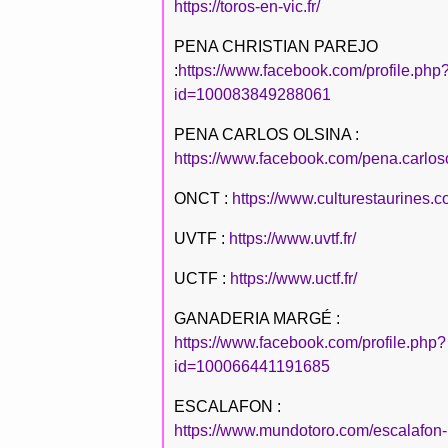
https://toros-en-vic.fr/
PENA CHRISTIAN PAREJO
:
https://www.facebook.com/profile.php
id=100083849288061
PENA CARLOS OLSINA :
https://www.facebook.com/pena.carlos
ONCT :
https://www.culturestaurines.c
UVTF :
https://www.uvtf.fr/
UCTF :
https://www.uctf.fr/
GANADERIA MARGÉ :
https://www.facebook.com/profile.php?
id=100066441191685
ESCALAFON :
https://www.mundotoro.com/escalafon-