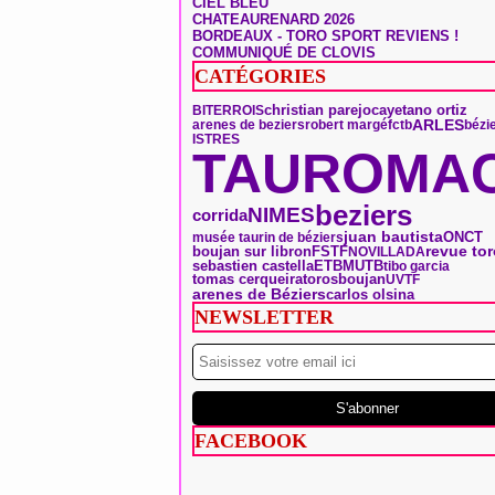
CIEL BLEU
CHATEAURENARD 2026
BORDEAUX - TORO SPORT REVIENS !
COMMUNIQUÉ DE CLOVIS
CATÉGORIES
christian parejo
BITERROIS
cayetano ortiz
ARLES
arenes de beziers
robert margé
fctb
bézi
ISTRES
TAUROMAC
beziers
NIMES
corrida
ONCT
juan bautista
musée taurin de béziers
boujan sur libron
FSTF
revue to
NOVILLADA
sebastien castella
ETBM
UTB
tibo garcia
tomas cerqueira
toros
boujan
UVTF
arenes de Béziers
carlos olsina
NEWSLETTER
FACEBOOK