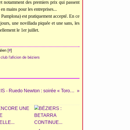
 et notamment des premiers prix qui passent
en mains pour les entreprises...
à Pamplona) est pratiquement accepté. En ce
jours, une novillada piquée et une sans, les
llement le 1er juillet.
ien [
#
]
,
club l'aficion de béziers
PARIS - Ruedo Newton : soirée « Toros y Flamenco »