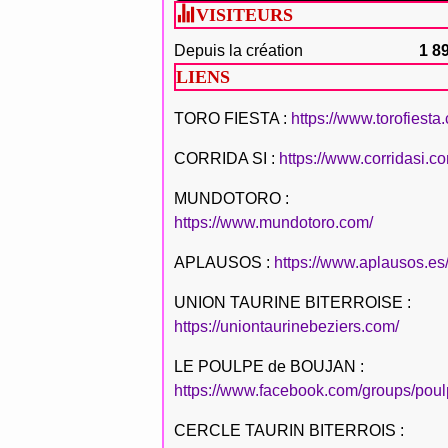
VISITEURS
Depuis la création
1 8
LIENS
TORO FIESTA :
https://www.torofiesta
CORRIDA SI :
https://www.corridasi.c
MUNDOTORO :
https://www.mundotoro.com/
APLAUSOS :
https://www.aplausos.es
UNION TAURINE BITERROISE :
https://uniontaurinebeziers.com/
LE POULPE de BOUJAN :
https://www.facebook.com/groups/poul
CERCLE TAURIN BITERROIS :