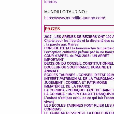
toreros
MUNDILLO TAURINO :
https://www.mundillo-taurino.com/
PAGES
2017 - LES ARÈNES DE BÉZIERS ONT 120 
Charte pour les libertés et la diversité des c
: la parole aux Maires
CONSEIL D'ÉTAT la tauromachie fait partie 
l'exception culturelle prévue par la loi franç
COUR d'APPEL de PAU 2015 : UN ARRÊT
IMPORTANT
DÉCISION DU CONSEIL CONSTITUTIONNEL
DOULEUR OU SOUFFRANCE HUMAINE ET
ANIMALE
ÉCOLES TAURINES - CONSEIL D'ÉTAT 2019
INTÉRÊT PATRIMONIAL DE LA TAUROMAC
JUGEMENT : CORRIDA ET PATRIMOINE
IMMATÉRIEL DE LA FRANCE
LA CORRIDA - POURQUOI TANT DE HAINE 
LA CORRIDA : UN SPECTACLE FRANQUIST
L’enfant n’est pas exclu de ce qui fait l’ess
vivant
LES ÉCOLES TAURINES FONT PLIER LES A
CORRIDAS
LE TAUREAU RESSENT-IL LA DOULEUR D