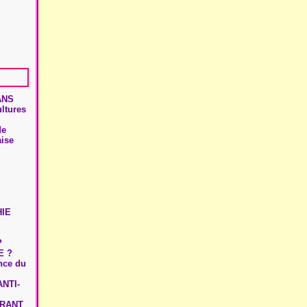
ANS
ultures
de
aise
HIE
?
E ?
ence du
NTI-
URANT