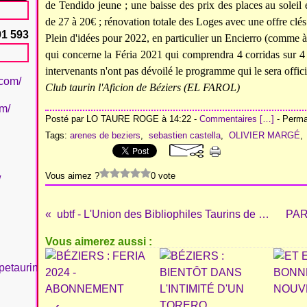
de Tendido jeune ; une baisse des prix des places au soleil
de 27 à 20€ ; rénovation totale des Loges avec une offre clés 
91 593
Plein d'idées pour 2022, en particulier un Encierro (comme 
qui concerne la Féria 2021 qui comprendra 4 corridas sur 4 
intervenants n'ont pas dévoilé le programme qui le sera officie
.com/
Club taurin l'Aficion de Béziers (EL FAROL)
om/
Posté par LO TAURE ROGE à 14:22 -
Commentaires [
…
]
- Permal
Tags:
arenes de beziers
,
sebastien castella
,
OLIVIER MARGÉ
Vous aimez ?
0 vote
/
ubtf - L'Union des Bibliophiles Taurins de France présente :
Vous aimerez aussi :
petaurinboujan/