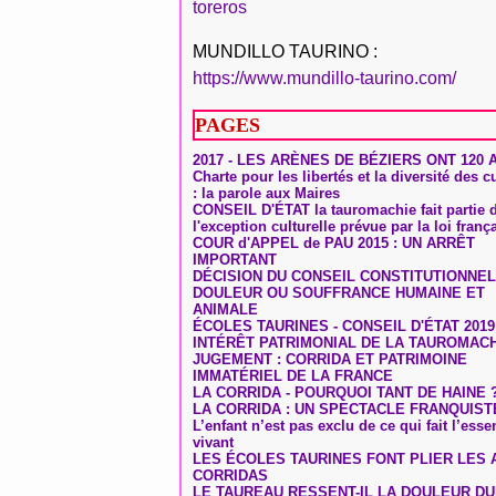
toreros
MUNDILLO TAURINO :
https://www.mundillo-taurino.com/
PAGES
2017 - LES ARÈNES DE BÉZIERS ONT 120 
Charte pour les libertés et la diversité des c
: la parole aux Maires
CONSEIL D'ÉTAT la tauromachie fait partie 
l'exception culturelle prévue par la loi franç
COUR d'APPEL de PAU 2015 : UN ARRÊT
IMPORTANT
DÉCISION DU CONSEIL CONSTITUTIONNEL
DOULEUR OU SOUFFRANCE HUMAINE ET
ANIMALE
ÉCOLES TAURINES - CONSEIL D'ÉTAT 2019
INTÉRÊT PATRIMONIAL DE LA TAUROMAC
JUGEMENT : CORRIDA ET PATRIMOINE
IMMATÉRIEL DE LA FRANCE
LA CORRIDA - POURQUOI TANT DE HAINE 
LA CORRIDA : UN SPECTACLE FRANQUIST
L’enfant n’est pas exclu de ce qui fait l’ess
vivant
LES ÉCOLES TAURINES FONT PLIER LES A
CORRIDAS
LE TAUREAU RESSENT-IL LA DOULEUR D