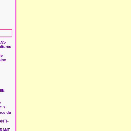
ANS
ultures
de
aise
HIE
?
E ?
ence du
NTI-
URANT