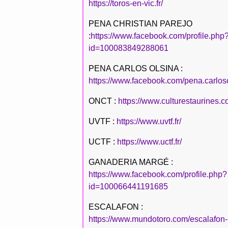
https://toros-en-vic.fr/
PENA CHRISTIAN PAREJO
:
https://www.facebook.com/profile.php
id=100083849288061
PENA CARLOS OLSINA :
https://www.facebook.com/pena.carlos
ONCT :
https://www.culturestaurines.c
UVTF :
https://www.uvtf.fr/
UCTF :
https://www.uctf.fr/
GANADERIA MARGÉ :
https://www.facebook.com/profile.php?
id=100066441191685
ESCALAFON :
https://www.mundotoro.com/escalafon-