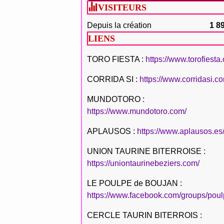
VISITEURS
Depuis la création
1 8
LIENS
TORO FIESTA :
https://www.torofiesta
CORRIDA SI :
https://www.corridasi.c
MUNDOTORO :
https://www.mundotoro.com/
APLAUSOS :
https://www.aplausos.es
UNION TAURINE BITERROISE :
https://uniontaurinebeziers.com/
LE POULPE de BOUJAN :
https://www.facebook.com/groups/poul
CERCLE TAURIN BITERROIS :