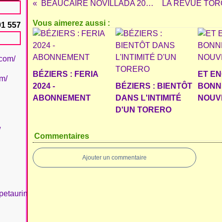
BEAUCAIRE NOVILLADA 2021
Vous aimerez aussi :
91 557
.com/
BÉZIERS : FERIA
ET E
om/
2024 -
BÉZIERS : BIENTÔT
BONN
ABONNEMENT
DANS L'INTIMITÉ
NOUVE
D'UN TORERO
/
Commentaires
Ajouter un commentaire
petaurinboujan/