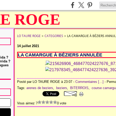
LO TAURE ROGE
>
CATEGORIES
>
LA CAMARGUE À BÉZIERS ANNUL
14 juillet 2021
LA CAMARGUE À BÉZIERS ANNULÉE
rida ?
rrida ?
.
Hugues
Posté par LO TAURE ROGE à 23:07 -
Commentaires [
…
]
- Permal
Tags:
arenes de beziers
,
beziers
,
BITERROIS
,
course camargu
Vous aimez ?
0 vote