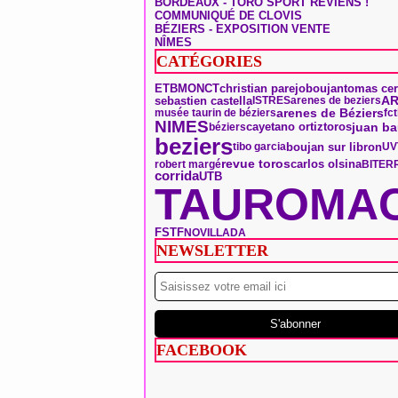
BORDEAUX - TORO SPORT REVIENS !
COMMUNIQUÉ DE CLOVIS
BÉZIERS - EXPOSITION VENTE
NÎMES
CATÉGORIES
ONCT
boujan
tomas cer
ETBM
christian parejo
AR
sebastien castella
ISTRES
arenes de beziers
arenes de Béziers
musée taurin de béziers
fc
NIMES
toros
juan ba
béziers
cayetano ortiz
beziers
boujan sur libron
tibo garcia
UV
revue toros
carlos olsina
robert margé
BITER
corrida
UTB
TAUROMAC
FSTF
NOVILLADA
NEWSLETTER
FACEBOOK