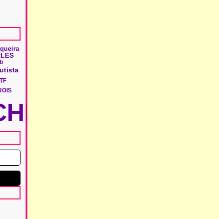
queira
LES
tb
utista
TF
ROIS
HIE