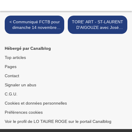
< Communiqué FCTB pour
TORE' ART - ST-LAURENT
dimanche 14 novembre
D'AIGOUZE avec José
(NÎMES - "LEVÉE DES
GOMEZ 20-11-2021 >
TRIDENTS")
Hébergé par Canalblog
Top articles
Pages
Contact
Signaler un abus
C.G.U.
Cookies et données personnelles
Préférences cookies
Voir le profil de LO TAURE ROGE sur le portail Canalblog