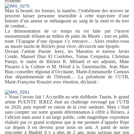
évidente.
Mais la beauté, les formes, la matière, l’esthétisme des œuvres ne
peuvent laisser personne insensible à cette trajectoire d’une
histoire d’un amour se mélangeant au sang de la mort et du toro
de combat...
La démonstration de ce temps en est faite par l’œuvre
monumentale trônant au milieu de patio du Musée ; tout en jaillit,
toute l’Espagne d’une époque s’y retrouve… Alors rendez-vous
au musée taurin de Béziers pour vivre, découvrir une épopée.
D
evant l’artiste Puente Jerez, les Maestros et toreros Javier
Conde, Manuel Diaz El Cordobes, Tomas Cerqueira, Christian
Parejo, le maire de Béziers R. Ménard et ses adjoints, Mme
Pissarro à la Culture et M. Hérail à la Tauromachie, Jean Marc
Biau conseiller régional d’Occitanie, Marie-Emmanuelle Camous
élue départementale de l'Hérault…
La présidente de l’UTB,
Marie-Françoise Rouzier avec émotion, déclarait :
« Nous l’avons fait ! Accueillir au sein du
Musée Taurin, le grand
artiste PUENTE JEREZ était un challenge envisagé par l’UTB
en 2020, puis reporté en raison de la crise sanitaire. Mais c’était
sans compter sur notre grande détermination à offrir à Béziers, à
l’aficion mais aussi à un large public, cette magnifique exposition
réalisée par ce grand sculpteur que je me permets d’appeler Pepe
car depuis il est devenu pour nous un ami. A partir de notre
rencontre à Madrid il y a plus de 2 ans, nous savions que son