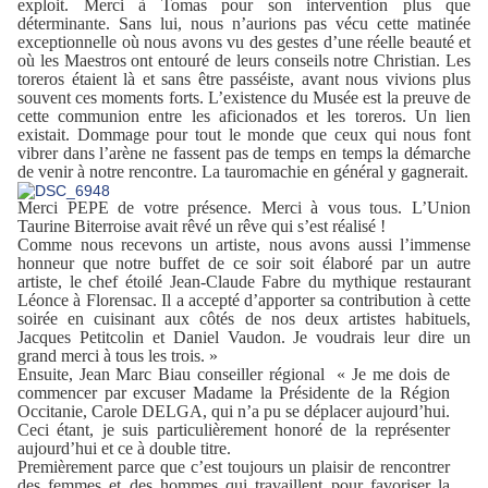
exploit. Merci à Tomas pour son intervention plus que
déterminante. Sans lui, nous n’aurions pas vécu cette matinée
exceptionnelle où nous avons vu des gestes d’une réelle beauté et
où les Maestros ont entouré de leurs conseils notre Christian. Les
toreros étaient là et sans être passéiste, avant nous vivions plus
souvent ces moments forts. L’existence du Musée est la preuve de
cette communion entre les aficionados et les toreros. Un lien
existait. Dommage pour tout le monde que ceux qui nous font
vibrer dans l’arène ne fassent pas de temps en temps la démarche
de venir à notre rencontre. La tauromachie en général y gagnerait.
Merci PEPE de votre présence. Merci à vous tous. L’Union
Taurine Biterroise avait rêvé un rêve qui s’est réalisé !
Comme nous recevons un artiste, nous avons aussi l’immense
honneur que notre buffet de ce soir soit élaboré par un autre
artiste, le chef étoilé Jean-Claude Fabre du mythique restaurant
Léonce à Florensac. Il a accepté d’apporter sa contribution à cette
soirée en cuisinant aux côtés de nos deux artistes habituels,
Jacques Petitcolin et Daniel Vaudon. Je voudrais leur dire un
grand merci à tous les trois. »
Ensuite, Jean Marc Biau conseiller régional « Je me dois de
commencer par excuser Madame la Présidente de la Région
Occitanie, Carole DELGA, qui n’a pu se déplacer aujourd’hui.
Ceci étant, je suis particulièrement honoré de la représenter
aujourd’hui et ce à double titre.
Premièrement parce que c’est toujours un plaisir de rencontrer
des femmes et des hommes qui travaillent pour favoriser la