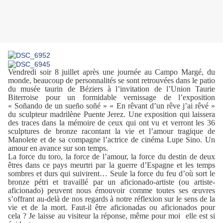
Vendredi soir 8 juillet après une journée au Campo Margé, du
monde, beaucoup de personnalités se sont retrouvées dans le patio
du musée taurin de Béziers à l’invitation de l’Union Taurie
Biterroise pour un formidable vernissage de l’exposition
« Soñando de un sueño soñé » « En rêvant d’un rêve j’ai rêvé »
du sculpteur madrilène Puente Jerez. Une exposition qui laissera
des traces dans la mémoire de ceux qui ont vu et verront les 36
sculptures de bronze racontant la vie et l’amour tragique de
Manolete et de sa compagne l’actrice de cinéma Lupe Sino. Un
amour en avance sur son temps.
La force du toro, la force de l’amour, la force du destin de deux
êtres dans ce pays meurtri par la guerre d’Espagne et les temps
sombres et durs qui suivirent… Seule la force du feu d’où sort le
bronze pétri et travaillé par un aficionado-artiste (ou artiste-
aficionado) peuvent nous émouvoir comme toutes ses œuvres
s’offrant au-delà de nos regards à notre réflexion sur le sens de la
vie et de la mort. Faut-il être aficionadas ou aficionados pour
cela ? Je laisse au visiteur la réponse, même pour moi elle est si