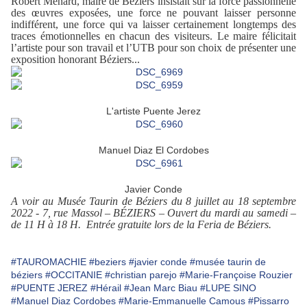
Robert Ménard, maire de Béziers insistait sur la force passionnelle
des œuvres exposées, une force ne pouvant laisser personne
indifférent, une force qui va laisser certainement longtemps des
traces émotionnelles en chacun des visiteurs. Le maire félicitait
l’artiste pour son travail et l’UTB pour son choix de présenter une
exposition honorant Béziers...
L'artiste Puente Jerez
Manuel Diaz El Cordobes
Javier Conde
A voir au Musée Taurin de Béziers du 8 juillet au 18 septembre
2022 - 7, rue Massol – BÉZIERS – Ouvert du mardi au samedi –
de 11 H à 18 H. Entrée gratuite lors de la Feria de Béziers.
#TAUROMACHIE
#beziers
#javier conde
#musée taurin de
béziers
#OCCITANIE
#christian parejo
#Marie-Françoise Rouzier
#PUENTE JEREZ
#Hérail
#Jean Marc Biau
#LUPE SINO
#Manuel Diaz Cordobes
#Marie-Emmanuelle Camous
#Pissarro