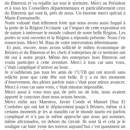
du Biterrois et va rejaillir sur tout le territoire. Merci au Président
et à tous les Conseillers départementaux et particulièrement ceux
du Biterrois qui sont là, près de nous. Un énorme merci spécial à
Marie-Emmanuelle.
Notre volonté était tellement forte que nous avons aussi frappé à
la porte de la Région Occitanie car l’impact de cette exposition est
de nature à intéresser le monde culturel de notre belle Région. Les
portes se sont ouvertes et la Région a répondu présente. Nous l’en
remercions. Merci M. Biau de votre intervention déterminante.
Et puis, encore, nous avons sollicité le milieu économique de
Béziers et du Biterrois et les chefs d’entreprises de ce territoire ont
dit oui à notre projet. Même des entreprises hors Biterrois ont
voulu participer à cette aventure. Merci à tous car sans vous,
c’était compliqué d’arriver au bout.
Je n’oublierais pas tous les amis de l’UTB qui ont œuvré sans
relâche pour que cette fête soit belle. Il y a eu des moments
d’énervement, des pleurs parfois mais c’était pour mieux avancer.
Merci à vous car sans vous, c’était mission impossible.
Merci aussi à vous tous qui, de près ou de loin, nous avaient
apporté le concours dont nous avions besoin.
Merci enfin aux Maestros, Javier Conde et Manuel Diaz El
Cordobes qui ont fait le déplacement jusqu’à Béziers, même si à
certains moments je les ai maudits car le monde taurin est parfois
compliqué et n’a pas la même approche que nous qui sommes,
même aficionados, en dehors du circuit. Ils sont là et cela je le
souligne car faire venir des toreros aujourd’hui c’est quasiment un