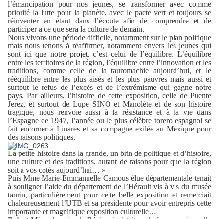
l’émancipation pour nos jeunes, se transformer avec comme
priorité la lutte pour la planète, avec le pacte vert et toujours se
réinventer en étant dans l’écoute afin de comprendre et de
participer a ce que sera la culture de demain.
Nous vivons une période difficile, notamment sur le plan politique
mais nous tenons à réaffirmer, notamment envers les jeunes qui
sont ici que notre
projet
, c’est celui de l’équilibre. L’équilibre
entre les territoires de la région, l’équilibre entre l’innovation et les
traditions, comme celle de la tauromachie aujourd’hui, et le
rééquilibre entre les plus aisés et les plus pauvres mais aussi et
surtout le refus de l’excès et de l’extrémisme qui gagne notre
pays. Par ailleurs, l’histoire de cette exposition, celle de Puente
Jerez, et surtout de Lupe SINO et Manoléte et de son histoire
tragique, nous renvoie aussi à la résistance et à la vie dans
l’Espagne de 1947, l’année ou le plus célèbre torero espagnol se
fait encorner à Linares et sa compagne exilée au Mexique pour
des raisons politiques.
La petite histoire dans la grande, un brin de politique et d’histoire,
une culture et des traditions, autant de raisons pour que la région
soit à vos cotés aujourd’hui… »
Puis Mme Marie-Emmanuelle Camous élue départementale tenait
à souligner l’aide du département de l’Hérault vis à vis du musée
taurin, particulièrement pour cette belle exposition et remerciait
chaleureusement l’UTB et sa présidente pour avoir entrepris cette
importante et magnifique exposition culturelle…