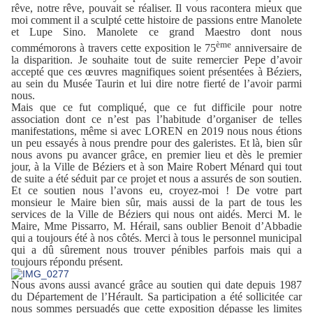
rêve, notre rêve, pouvait se réaliser. Il vous racontera mieux que
moi comment il a sculpté cette histoire de passions entre Manolete
et Lupe Sino. Manolete ce grand Maestro dont nous
ème
commémorons à travers cette exposition le 75
anniversaire de
la disparition. Je souhaite tout de suite remercier Pepe d’avoir
accepté que ces œuvres magnifiques soient présentées à Béziers,
au sein du Musée Taurin et lui dire notre fierté de l’avoir parmi
nous.
Mais que ce fut compliqué, que ce fut difficile pour notre
association dont ce n’est pas l’habitude d’organiser de telles
manifestations, même si avec LOREN en 2019 nous nous étions
un peu essayés à nous prendre pour des galeristes. Et là, bien sûr
nous avons pu avancer grâce, en premier lieu et dès le premier
jour, à la Ville de Béziers et à son Maire Robert Ménard qui tout
de suite a été séduit par ce projet et nous a assurés de son soutien.
Et ce soutien nous l’avons eu, croyez-moi ! De votre part
monsieur le Maire bien sûr, mais aussi de la part de tous les
services de la Ville de Béziers qui nous ont aidés. Merci M. le
Maire, Mme Pissarro, M. Hérail, sans oublier Benoit d’Abbadie
qui a toujours été à nos côtés. Merci à tous le personnel municipal
qui a dû sûrement nous trouver pénibles parfois mais qui a
toujours répondu présent.
Nous avons aussi avancé grâce au soutien qui date depuis 1987
du Département de l’Hérault. Sa participation a été sollicitée car
nous sommes persuadés que cette exposition dépasse les limites