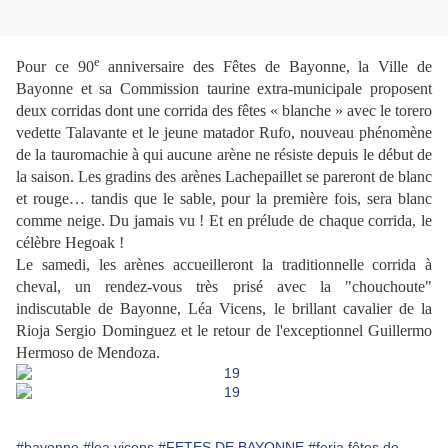
e
Pour ce 90
anniversaire des Fêtes de Bayonne, la Ville de
Bayonne et sa Commission taurine extra-municipale proposent
deux corridas dont une corrida des fêtes « blanche » avec le torero
vedette Talavante et le jeune matador Rufo, nouveau phénomène
de la tauromachie à qui aucune arène ne résiste depuis le début de
la saison. Les gradins des arènes Lachepaillet se pareront de blanc
et rouge… tandis que le sable, pour la première fois, sera blanc
comme neige. Du jamais vu ! Et en prélude de chaque corrida, le
célèbre Hegoak !
Le samedi, les arènes accueilleront la traditionnelle corrida à
cheval, un rendez-vous très prisé avec la "chouchoute"
indiscutable de Bayonne, Léa Vicens, le brillant cavalier de la
Rioja Sergio Dominguez et le retour de l'exceptionnel Guillermo
Hermoso de Mendoza.
#bayonne
#lea vicens
#FETES DE BAYONNE
#feria fêtes de