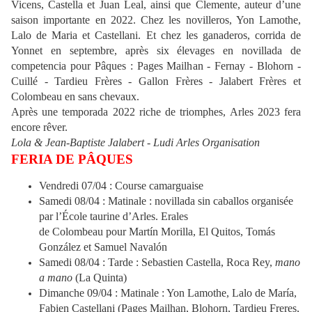
Vicens, Castella et Juan Leal, ainsi que Clemente, auteur d’une
saison importante en 2022. Chez les novilleros, Yon Lamothe,
Lalo de Maria et Castellani. Et chez les ganaderos, corrida de
Yonnet en septembre, après six élevages en novillada de
competencia pour Pâques : Pages Mailhan - Fernay - Blohorn -
Cuillé - Tardieu Frères - Gallon Frères - Jalabert Frères et
Colombeau en sans chevaux.
Après une temporada 2022 riche de triomphes, Arles 2023 fera
encore rêver.
Lola & Jean-Baptiste Jalabert - Ludi Arles Organisation
FERIA DE PÂQUES
Vendredi 07/04 : Course camarguaise
Samedi 08/04 : Matinale : novillada sin caballos organisée
par l’École taurine d’Arles. Erales
de Colombeau pour Martín Morilla, El Quitos, Tomás
González et Samuel Navalón
Samedi 08/04 : Tarde : Sebastien Castella, Roca Rey,
mano
a mano
(La Quinta)
Dimanche 09/04 : Matinale : Yon Lamothe, Lalo de María,
Fabien Castellani (Pages Mailhan, Blohorn, Tardieu Freres,