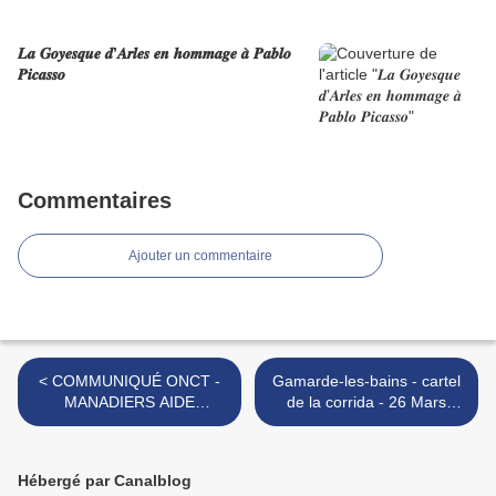
𝑳𝒂 𝑮𝒐𝒚𝒆𝒔𝒒𝒖𝒆 𝒅’𝑨𝒓𝒍𝒆𝒔 𝒆𝒏 𝒉𝒐𝒎𝒎𝒂𝒈𝒆 𝒂̀ 𝑷𝒂𝒃𝒍𝒐
𝑷𝒊𝒄𝒂𝒔𝒔𝒐
Commentaires
Ajouter un commentaire
< COMMUNIQUÉ ONCT -
Gamarde-les-bains - cartel
MANADIERS AIDE
de la corrida - 26 Mars
JURIDIQUE
2023 >
Hébergé par Canalblog