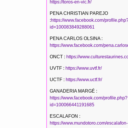
https://toros-en-vic.fr/
PENA CHRISTIAN PAREJO
:
https://www.facebook.com/profile.php
id=100083849288061
PENA CARLOS OLSINA :
https://www.facebook.com/pena.carlos
ONCT :
https://www.culturestaurines.c
UVTF :
https://www.uvtf.fr/
UCTF :
https://www.uctf.fr/
GANADERIA MARGÉ :
https://www.facebook.com/profile.php?
id=100066441191685
ESCALAFON :
https://www.mundotoro.com/escalafon-