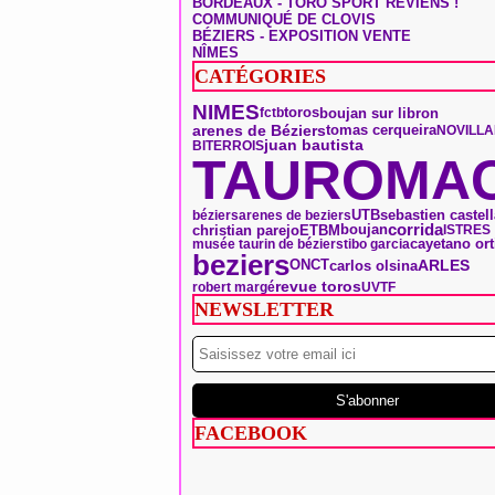
BORDEAUX - TORO SPORT REVIENS !
COMMUNIQUÉ DE CLOVIS
BÉZIERS - EXPOSITION VENTE
NÎMES
CATÉGORIES
NIMES
toros
boujan sur libron
fctb
arenes de Béziers
tomas cerqueira
NOVILL
juan bautista
BITERROIS
TAUROMAC
UTB
sebastien castell
béziers
arenes de beziers
boujan
corrida
christian parejo
ETBM
ISTRES
musée taurin de béziers
tibo garcia
cayetano ort
beziers
ONCT
ARLES
carlos olsina
revue toros
robert margé
UVTF
NEWSLETTER
FACEBOOK