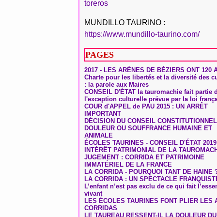
toreros
MUNDILLO TAURINO :
https://www.mundillo-taurino.com/
PAGES
2017 - LES ARÈNES DE BÉZIERS ONT 120 
Charte pour les libertés et la diversité des c
: la parole aux Maires
CONSEIL D'ÉTAT la tauromachie fait partie 
l'exception culturelle prévue par la loi franç
COUR d'APPEL de PAU 2015 : UN ARRÊT
IMPORTANT
DÉCISION DU CONSEIL CONSTITUTIONNEL
DOULEUR OU SOUFFRANCE HUMAINE ET
ANIMALE
ÉCOLES TAURINES - CONSEIL D'ÉTAT 2019
INTÉRÊT PATRIMONIAL DE LA TAUROMAC
JUGEMENT : CORRIDA ET PATRIMOINE
IMMATÉRIEL DE LA FRANCE
LA CORRIDA - POURQUOI TANT DE HAINE 
LA CORRIDA : UN SPECTACLE FRANQUIST
L’enfant n’est pas exclu de ce qui fait l’ess
vivant
LES ÉCOLES TAURINES FONT PLIER LES A
CORRIDAS
LE TAUREAU RESSENT-IL LA DOULEUR D