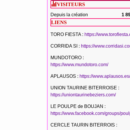
VISITEURS
Depuis la création
1 8
LIENS
TORO FIESTA :
https://www.torofiesta
CORRIDA SI :
https://www.corridasi.c
MUNDOTORO :
https://www.mundotoro.com/
APLAUSOS :
https://www.aplausos.es
UNION TAURINE BITERROISE :
https://uniontaurinebeziers.com/
LE POULPE de BOUJAN :
https://www.facebook.com/groups/poul
CERCLE TAURIN BITERROIS :