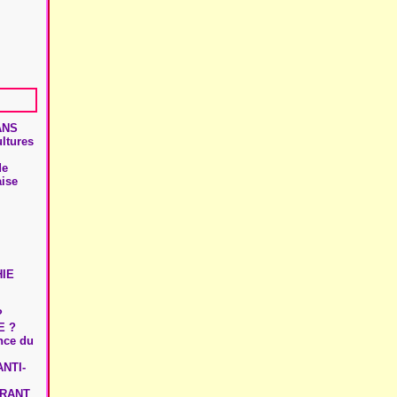
ANS
ultures
de
aise
HIE
?
E ?
ence du
NTI-
URANT