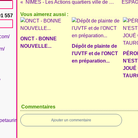
NÎMES - Les Actions quartiers ville de Nîmes / Afap
Vous aimerez aussi :
91 557
.com/
ONCT - BONNE
NOUVELLE...
Dépôt de plainte de
om/
l'UVTF et de l'ONCT
PÉROL
en préparation...
N’ES
JOUÉ
TAUR
/
Commentaires
petaurinboujan/
Ajouter un commentaire