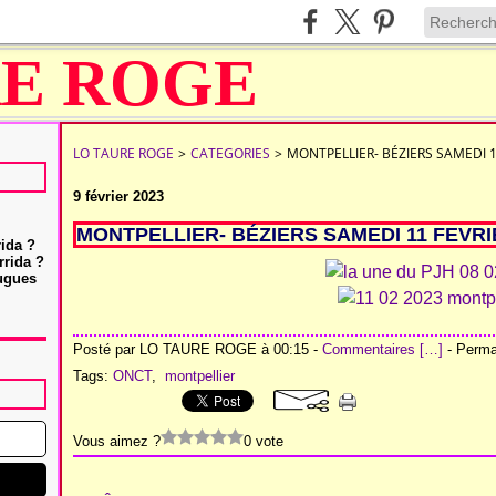
LO TAURE ROGE
>
CATEGORIES
>
MONTPELLIER- BÉZIERS SAMEDI 1
9 février 2023
MONTPELLIER- BÉZIERS SAMEDI 11 FEVRI
rida ?
rrida ?
Hugues
Posté par LO TAURE ROGE à 00:15 -
Commentaires [
…
]
- Permal
Tags:
ONCT
,
montpellier
Vous aimez ?
0 vote