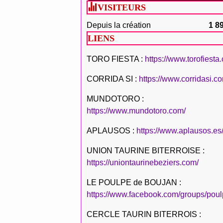
VISITEURS
Depuis la création
1 8
LIENS
TORO FIESTA :
https://www.torofiesta
CORRIDA SI :
https://www.corridasi.c
MUNDOTORO :
https://www.mundotoro.com/
APLAUSOS :
https://www.aplausos.es
UNION TAURINE BITERROISE :
https://uniontaurinebeziers.com/
LE POULPE de BOUJAN :
https://www.facebook.com/groups/poul
CERCLE TAURIN BITERROIS :