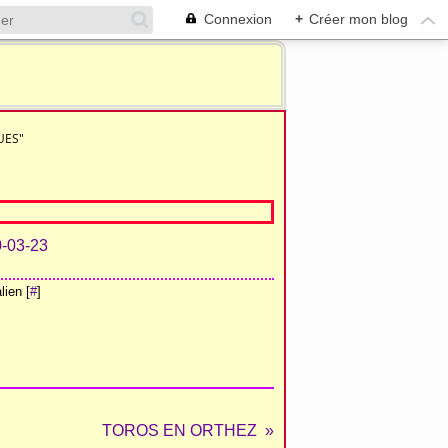
Connexion
+
Créer mon blog
UES"
ien [
#
]
TOROS EN ORTHEZ