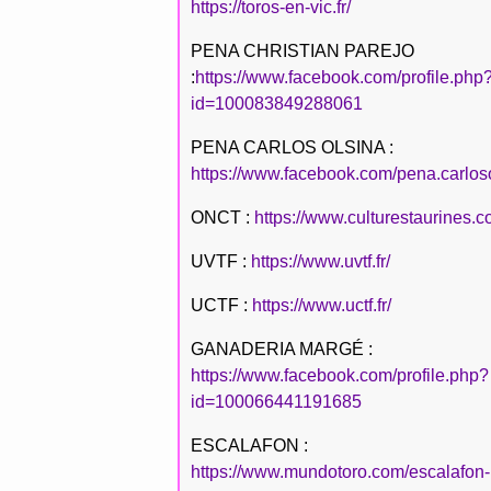
https://toros-en-vic.fr/
PENA CHRISTIAN PAREJO
:
https://www.facebook.com/profile.php
id=100083849288061
PENA CARLOS OLSINA :
https://www.facebook.com/pena.carlos
ONCT :
https://www.culturestaurines.c
UVTF :
https://www.uvtf.fr/
UCTF :
https://www.uctf.fr/
GANADERIA MARGÉ :
https://www.facebook.com/profile.php?
id=100066441191685
ESCALAFON :
https://www.mundotoro.com/escalafon-