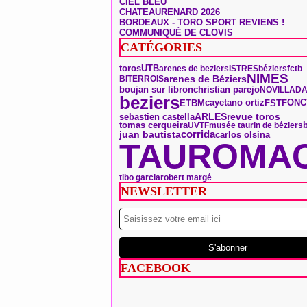
CIEL BLEU
CHATEAURENARD 2026
BORDEAUX - TORO SPORT REVIENS !
COMMUNIQUÉ DE CLOVIS
CATÉGORIES
toros
UTB
arenes de beziers
ISTRES
béziers
fctb
NIMES
arenes de Béziers
BITERROIS
boujan sur libron
christian parejo
NOVILLAD
beziers
ONC
ETBM
FSTF
cayetano ortiz
ARLES
sebastien castella
revue toros
tomas cerqueira
UVTF
musée taurin de béziers
corrida
juan bautista
carlos olsina
TAUROMAC
tibo garcia
robert margé
NEWSLETTER
FACEBOOK