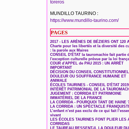
toreros
MUNDILLO TAURINO :
https://www.mundillo-taurino.com/
PAGES
2017 - LES ARÈNES DE BÉZIERS ONT 120 
Charte pour les libertés et la diversité des c
: la parole aux Maires
CONSEIL D'ÉTAT la tauromachie fait partie 
l'exception culturelle prévue par la loi franç
COUR d'APPEL de PAU 2015 : UN ARRÊT
IMPORTANT
DÉCISION DU CONSEIL CONSTITUTIONNEL
DOULEUR OU SOUFFRANCE HUMAINE ET
ANIMALE
ÉCOLES TAURINES - CONSEIL D'ÉTAT 2019
INTÉRÊT PATRIMONIAL DE LA TAUROMAC
JUGEMENT : CORRIDA ET PATRIMOINE
IMMATÉRIEL DE LA FRANCE
LA CORRIDA - POURQUOI TANT DE HAINE 
LA CORRIDA : UN SPECTACLE FRANQUIST
L’enfant n’est pas exclu de ce qui fait l’ess
vivant
LES ÉCOLES TAURINES FONT PLIER LES A
CORRIDAS
LE TAUREAU RESSENT-IL LA DOULEUR D