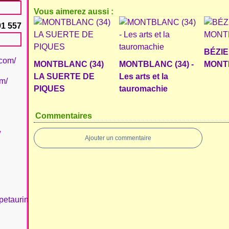
Vous aimerez aussi :
91 557
BÉZIE
.com/
MONTBLANC (34)
MONTBLANC (34) -
MONT
LA SUERTE DE
Les arts et la
om/
PIQUES
tauromachie
Commentaires
/
Ajouter un commentaire
petaurinboujan/