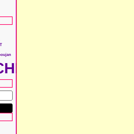
A
T
boujan
HIE