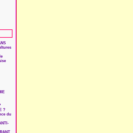
ANS
ultures
de
aise
HIE
?
E ?
ence du
NTI-
URANT