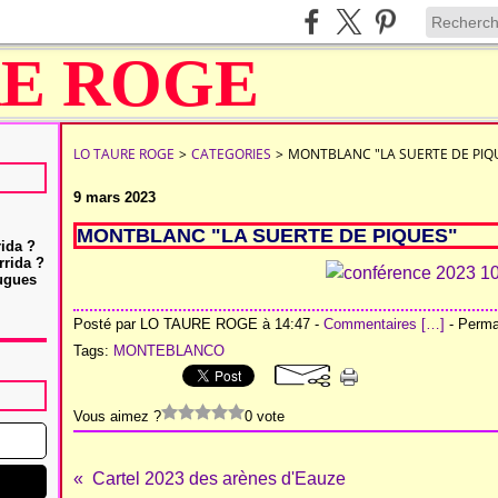
LO TAURE ROGE
>
CATEGORIES
>
MONTBLANC "LA SUERTE DE PIQ
9 mars 2023
MONTBLANC "LA SUERTE DE PIQUES"
rida ?
rrida ?
Hugues
Posté par LO TAURE ROGE à 14:47 -
Commentaires [
…
]
- Permal
Tags:
MONTEBLANCO
Vous aimez ?
0 vote
Cartel 2023 des arènes d'Eauze