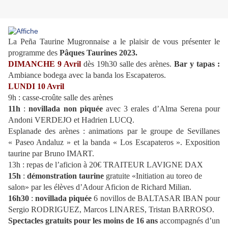
La Peña Taurine Mugronnaise a le plaisir de vous présenter le
programme des
Pâques Taurines 2023.
DIMANCHE 9 Avril
dès 19h30 salle des arènes.
Bar y tapas :
Ambiance bodega avec la banda los Escapateros.
LUNDI 10 Avril
9h : casse-croûte salle des arènes
11h
:
novillada non piquée
avec 3 erales d’Alma Serena pour
Andoni VERDEJO et Hadrien LUCQ.
Esplanade des arènes : animations par le groupe de Sevillanes
« Paseo Andaluz » et la banda « Los Escapateros ».
Exposition
taurine par Bruno IMART.
13h : repas de l’aficion à 20€ TRAITEUR LAVIGNE DAX
15h
:
démonstration taurine
gratuite «Initiation au toreo de
salon» par les élèves d’Adour Aficion de Richard Milian.
16h30
:
novillada piquée
6 novillos de BALTASAR IBAN pour
Sergio RODRIGUEZ, Marcos LINARES, Tristan BARROSO.
Spectacles gratuits pour les moins de 16 ans
accompagnés d’un