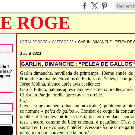
LO TAURE ROGE
>
CATEGORIES
>
GARLIN, DIMANCHE : “PELEA DE 
3 avril 2023
GARLIN, DIMANCHE : “PELEA DE GALLOS”
rida ?
rrida ?
Garlin dimanche, novillada de printemps. 10ème année de p
Hugues
Humidité ambiante. Novillos de Pedraza de Yeltes, le cinqu
Jorge Molina, silence après avis et silence;
García Pulido, palmas après deux avis et deux oreilles après 
Christian Parejo, oreille après avis et oreille.
(...)
Il existe une ranchera (chanson mexicaine) qu’aiment à fair
se nomme
« pelea de gallos »
. Combat de coqs : la concur
qualités différentes fait le sel des tardes en novilladas surto
reste encore, comme de bien entendu, à peaufiner. C’est c
surtout en fin de course, l’intérêt nécessaire à une tarde garli
gardant un bon souvenir de la journée.