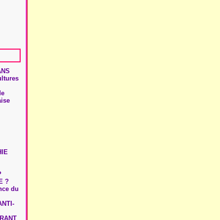
ANS
ultures
de
aise
HIE
?
E ?
ence du
NTI-
URANT