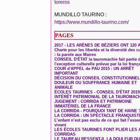
toreros
MUNDILLO TAURINO :
https://www.mundillo-taurino.com/
PAGES
2017 - LES ARÈNES DE BÉZIERS ONT 120 
Charte pour les libertés et la diversité des c
: la parole aux Maires
CONSEIL D'ÉTAT la tauromachie fait partie 
l'exception culturelle prévue par la loi franç
COUR d'APPEL de PAU 2015 : UN ARRÊT
IMPORTANT
DÉCISION DU CONSEIL CONSTITUTIONNEL
DOULEUR OU SOUFFRANCE HUMAINE ET
ANIMALE
ÉCOLES TAURINES - CONSEIL D'ÉTAT 2019
INTÉRÊT PATRIMONIAL DE LA TAUROMAC
JUGEMENT : CORRIDA ET PATRIMOINE
IMMATÉRIEL DE LA FRANCE
LA CORRIDA - POURQUOI TANT DE HAINE 
LA CORRIDA : UN SPECTACLE FRANQUIST
L’enfant n’est pas exclu de ce qui fait l’ess
vivant
LES ÉCOLES TAURINES FONT PLIER LES A
CORRIDAS
LE TAUREAU RESSENT-IL LA DOULEUR D