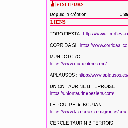
VISITEURS
Depuis la création
1 8
LIENS
TORO FIESTA :
https://www.torofiesta
CORRIDA SI :
https://www.corridasi.c
MUNDOTORO :
https://www.mundotoro.com/
APLAUSOS :
https://www.aplausos.es
UNION TAURINE BITERROISE :
https://uniontaurinebeziers.com/
LE POULPE de BOUJAN :
https://www.facebook.com/groups/poul
CERCLE TAURIN BITERROIS :