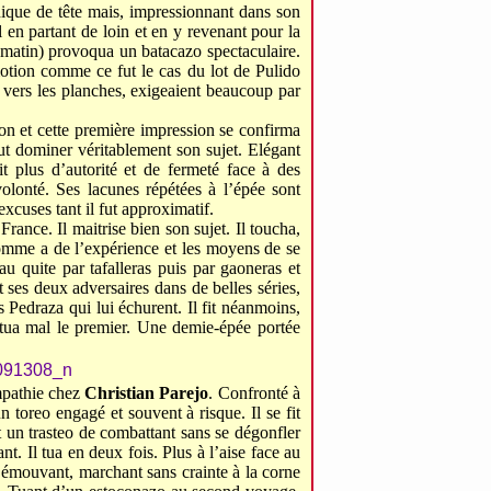
ique de tête mais, impressionnant dans son
al en partant de loin et en y revenant pour la
e matin) provoqua un batacazo spectaculaire.
émotion comme ce fut le cas du lot de Pulido
t vers les planches, exigeaient beaucoup par
on et cette première impression se confirma
put dominer véritablement son sujet. Elégant
it plus d’autorité et de fermeté face à des
lonté. Ses lacunes répétées à l’épée sont
excuses tant il fut approximatif.
n France. Il maitrise bien son sujet. Il toucha,
 homme a de l’expérience et les moyens de se
beau quite par tafalleras puis par gaoneras et
 ses deux adversaires dans de belles séries,
s Pedraza qui lui échurent. Il fit néanmoins,
tua mal le premier. Une demie-épée portée
mpathie chez
Christian Parejo
. Confronté à
 toreo engagé et souvent à risque. Il se fit
art un trasteo de combattant sans se dégonfler
nt. Il tua en deux fois. Plus à l’aise face au
e émouvant, marchant sans crainte à la corne