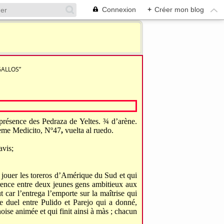
Connexion
+
Créer mon blog
GALLOS”
résence des Pedraza de Yeltes. ¾ d’arène.
ième Medicito, Nº47
,
vuelta al ruedo.
avis;
e jouer les toreros d’Amérique du Sud et qui
rence entre deux jeunes gens ambitieux aux
ut car l’entrega l’emporte sur la maîtrise qui
e duel entre Pulido et Parejo qui a donné,
noise animée et qui finit ainsi à màs ; chacun