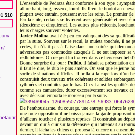
L’ensemble de Pedraza était conforme à son type : sympath
allure haut, long, osseux, lourd. Ils firent le boulot au chev
plupart avec entrain, poussant avec les reins. Le premier (l
91 510
Par la suite, certains se livrèrent avec générosité et avec 
(deuxième et cinquième). Les autres plus réticents, louchan
leurs charges souvent violentes.
.com/
Javier Molina
avait été peu convainquant dès sa qualificati
par la suite. Souvent sur le recul, la muleta touchée, il ne 
certes, il n’était pas à l’aise dans une soirée qui demanda
om/
adversaires pas commodes auxquels il ne sut imposer sa vo
rédhibitoires. On ne peut lui trouver dans ce tiers essentiel d’
Bonne surprise du jour :
Pulido
, il faisait sa présentation e
il faut le dire, le duo le plus amène. On sent que le jeune
sortir de situations difficiles. Il brilla à la cape lors d’un 
/
construisit deux travaux très cohérents et solides embarquant
rythmées et conduites par le bas. On vit ainsi les qualités de
comme ses camarades, durer excessivement ses travaux et 
avec décision emporta le morceau par la suite.
De l’enthousiasme, du courage, une entrega qui force la sy
une rude opposition il ne baissa jamais la garde proposant un
petaurinboujan/
d’ailleurs toucher à plusieurs reprises. Il construisit au dép
devant un dur à cuir sur la défensive qui l’attendait au tourna
dernier, il lâcha les chiens et proposa là encore un ensembl