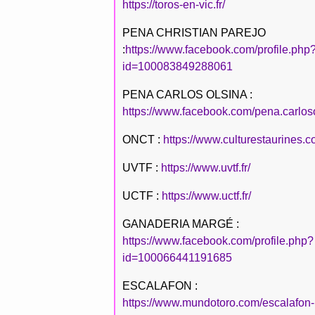
https://toros-en-vic.fr/
PENA CHRISTIAN PAREJO
:
https://www.facebook.com/profile.php
id=100083849288061
PENA CARLOS OLSINA :
https://www.facebook.com/pena.carlos
ONCT :
https://www.culturestaurines.c
UVTF :
https://www.uvtf.fr/
UCTF :
https://www.uctf.fr/
GANADERIA MARGÉ :
https://www.facebook.com/profile.php?
id=100066441191685
ESCALAFON :
https://www.mundotoro.com/escalafon-