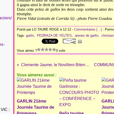
contraire et liant de bonnes séries qui portèrent sur le pub
il gagna ainsi le droit de sortir en triomphe.
Dans cette
pelea de gallo
s les deux coqs sortirent ainsi d
triomphe.
eziers/
Pierre Vidal (extraits de Corrida Si) - photo Pierre Goudou
Posté par LO TAURE ROGE à 12:12 -
Commentaires [
…
]
- Permal
Tags:
garlin
,
PEDRAZA DE YELTES
,
arenes de garlin
,
christian
es-
Vous aimez ?
0 vote
Clemente Jaume, le Novillero Biterrois, a sa Pena
Vous aimerez aussi :
GARLIN 21ème
GARLI
Journée Taurine de
Journé
VIC :
Printemps
Peña taurine
Print