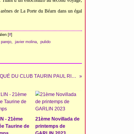
lic. Tuant d’un estoconazo au second voyage,
es arènes de La Porte du Béarn dans un égal
ien [
#
]
 parejo
,
javier molina
,
pulido
COMMUNIQUÉ DU CLUB TAURIN PAUL RICARD D’ARLES
N - 21ème
21ème Novillada de
e Taurine de
printemps de
emps
GARLIN 2023