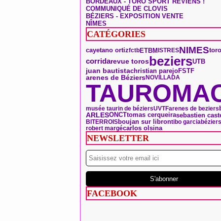
BORDEAUX - TORO SPORT REVIENS !
COMMUNIQUÉ DE CLOVIS
BÉZIERS - EXPOSITION VENTE
NÎMES
CATÉGORIES
NIMES
tor
ETBM
cayetano ortiz
fctb
ISTRES
beziers
corrida
revue toros
UTB
juan bautista
christian parejo
FSTF
arenes de Béziers
NOVILLADA
TAUROMAC
musée taurin de béziers
UVTF
arenes de beziers
ARLES
ONCT
tomas cerqueira
sebastien cast
boujan sur libron
BITERROIS
tibo garcia
bézier
carlos olsina
robert margé
NEWSLETTER
FACEBOOK