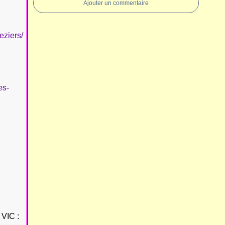
Ajouter un commentaire
eziers/
es-
VIC :