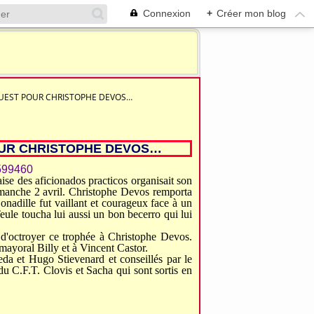
Connexion
+
Créer mon blog
OUEST POUR CHRISTOPHE DEVOS…
OUR CHRISTOPHE DEVOS…
aise des aficionados practicos organisait son
imanche 2 avril. Christophe Devos remporta
onadille fut vaillant et courageux face à un
ule toucha lui aussi un bon becerro qui lui
 d'octroyer ce trophée à Christophe Devos.
mayoral Billy et à Vincent Castor.
eda et Hugo Stievenard et conseillés par le
du C.F.T. Clovis et Sacha qui sont sortis en