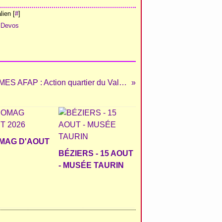
ien [
#
]
 Devos
NÎMES AFAP : Action quartier du Valdegour
MAG D'AOUT
BÉZIERS - 15 AOUT
- MUSÉE TAURIN