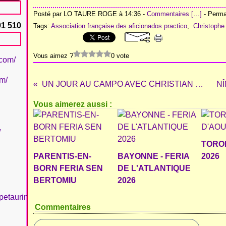
Posté par LO TAURE ROGE à 14:36 -
Commentaires [
…
]
- Permal
91 510
Tags:
Association française des aficionados practico
,
Christophe
Vous aimez ?
0 vote
.com/
om/
UN JOUR AU CAMPO AVEC CHRISTIAN PAREJO
Vous aimerez aussi :
/
TORO
PARENTIS-EN-
BAYONNE - FERIA
2026
BORN FERIA SEN
DE L'ATLANTIQUE
BERTOMIU
2026
petaurinboujan/
Commentaires