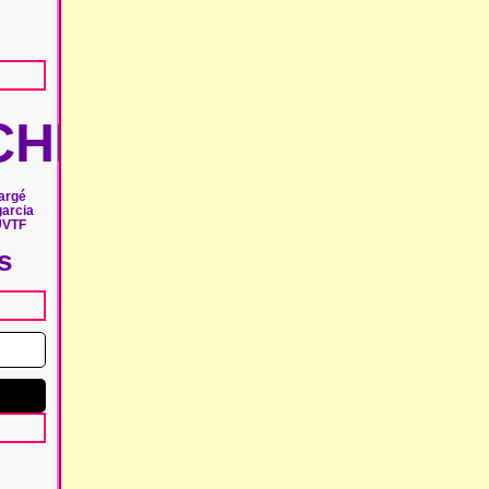
HIE
argé
garcia
UVTF
s