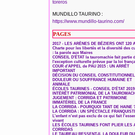
toreros
MUNDILLO TAURINO :
https://www.mundillo-taurino.com/
PAGES
2017 - LES ARÈNES DE BÉZIERS ONT 120 
Charte pour les libertés et la diversité des c
: la parole aux Maires
CONSEIL D'ÉTAT la tauromachie fait partie 
l'exception culturelle prévue par la loi franç
COUR d'APPEL de PAU 2015 : UN ARRÊT
IMPORTANT
DÉCISION DU CONSEIL CONSTITUTIONNEL
DOULEUR OU SOUFFRANCE HUMAINE ET
ANIMALE
ÉCOLES TAURINES - CONSEIL D'ÉTAT 2019
INTÉRÊT PATRIMONIAL DE LA TAUROMAC
JUGEMENT : CORRIDA ET PATRIMOINE
IMMATÉRIEL DE LA FRANCE
LA CORRIDA - POURQUOI TANT DE HAINE 
LA CORRIDA : UN SPECTACLE FRANQUIST
L’enfant n’est pas exclu de ce qui fait l’ess
vivant
LES ÉCOLES TAURINES FONT PLIER LES A
CORRIDAS
LE TAUREAU RESSENT-IL LA DOULEUR D