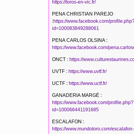
https://toros-en-vic.fr/
PENA CHRISTIAN PAREJO
:
https://www.facebook.com/profile.php
id=100083849288061
PENA CARLOS OLSINA :
https://www.facebook.com/pena.carlos
ONCT :
https://www.culturestaurines.c
UVTF :
https://www.uvtf.fr/
UCTF :
https://www.uctf.fr/
GANADERIA MARGÉ :
https://www.facebook.com/profile.php?
id=100066441191685
ESCALAFON :
https://www.mundotoro.com/escalafon-