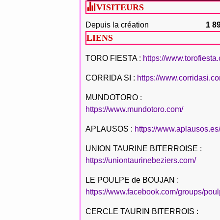
VISITEURS
Depuis la création
1 8
LIENS
TORO FIESTA :
https://www.torofiesta
CORRIDA SI :
https://www.corridasi.c
MUNDOTORO :
https://www.mundotoro.com/
APLAUSOS :
https://www.aplausos.es
UNION TAURINE BITERROISE :
https://uniontaurinebeziers.com/
LE POULPE de BOUJAN :
https://www.facebook.com/groups/poul
CERCLE TAURIN BITERROIS :