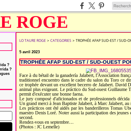
LO TAURE ROGE
>
CATEGORIES
>
TROPHÉE AFAP SUD-EST / SUD-
5 avril 2023
TROPHÉE AFAP SUD-EST / SUD-OUEST P
rida ?
rrida ?
Hugues
Face à du bétail de la ganadería Jalabert, l'Association franç
traditionnel encuentro dans le cadre du salon du Toro ce d
ce trophée devant un excellent becerro de Jalabert. David D
animal plus exigeant. Le práctico du Sud-ouest Guillaume Te
permit d'exécuter une bonne faena.
Le jury composé d'aficionados et de professionnels décida
Un grand merci à Jean Baptiste Jalabert, à Marc Jalabert, au 
Les prácticos ont été aidés par les banderilleros Tomas Ub
maestro Denis Loré. Noter aussi la participation des jeunes 
second.
Rendez-vous en septembre…
(Photos : JC Lemelle)