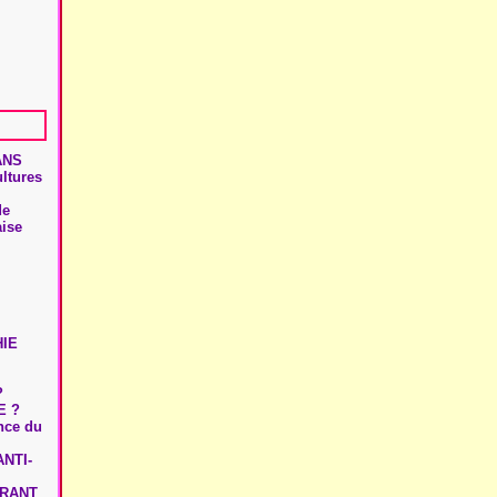
ANS
ultures
de
aise
HIE
?
E ?
ence du
NTI-
URANT