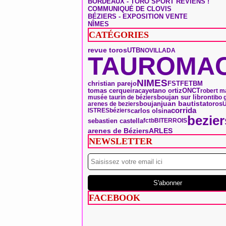
BORDEAUX - TORO SPORT REVIENS !
COMMUNIQUÉ DE CLOVIS
BÉZIERS - EXPOSITION VENTE
NÎMES
CATÉGORIES
revue toros
UTB
NOVILLADA
TAUROMAC
NIMES
christian parejo
FSTF
ETBM
tomas cerqueira
ONCT
cayetano ortiz
robert m
boujan sur libron
musée taurin de béziers
tibo 
boujan
toros
juan bautista
arenes de beziers
corrida
carlos olsina
ISTRES
béziers
bezier
sebastien castella
fctb
BITERROIS
arenes de Béziers
ARLES
NEWSLETTER
FACEBOOK