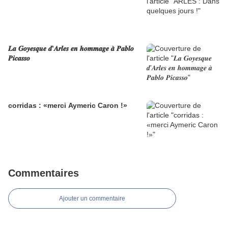
𝑳𝒂 𝑮𝒐𝒚𝒆𝒔𝒒𝒖𝒆 𝒅’𝑨𝒓𝒍𝒆𝒔 𝒆𝒏 𝒉𝒐𝒎𝒎𝒂𝒈𝒆 𝒂̀ 𝑷𝒂𝒃𝒍𝒐
𝑷𝒊𝒄𝒂𝒔𝒔𝒐
corridas : «merci Aymeric Caron !»
Commentaires
Ajouter un commentaire