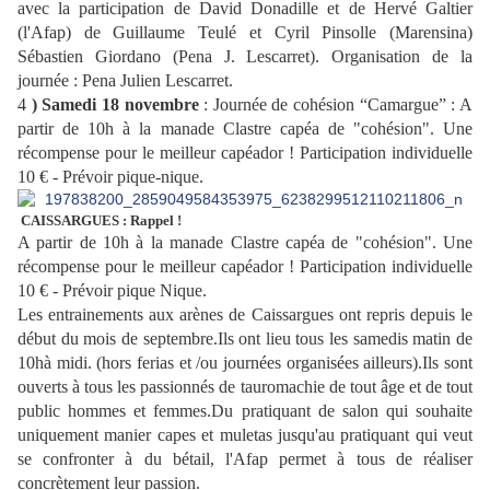
avec la participation de David Donadille et de Hervé Galtier
(l'Afap) de Guillaume Teulé et Cyril Pinsolle (Marensina)
Sébastien Giordano (Pena J. Lescarret). Organisation de la
journée : Pena Julien Lescarret.
4
) Samedi 18 novembre
: Journée de cohésion “Camargue” :
A
partir de 10h à la manade Clastre capéa de "cohésion". Une
récompense pour le meilleur capéador ! Participation individuelle
10 € - Prévoir pique-nique.
CAISSARGUES : Rappel !
A partir de 10h à la manade Clastre capéa de "cohésion". Une
récompense pour le meilleur capéador ! Participation individuelle
10 € - Prévoir pique Nique.
Les entrainements aux arènes de Caissargues ont repris depuis le
début du mois de septembre.Ils ont lieu tous les samedis matin de
10hà midi. (hors ferias et /ou journées organisées ailleurs).Ils sont
ouverts à tous les passionnés de tauromachie de tout âge et de tout
public hommes et femmes.Du pratiquant de salon qui souhaite
uniquement manier capes et muletas jusqu'au pratiquant qui veut
se confronter à du bétail, l'Afap permet à tous de réaliser
concrètement leur passion.