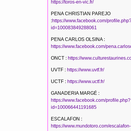
https://toros-en-vic.fr/
PENA CHRISTIAN PAREJO
:
https://www.facebook.com/profile.php
id=100083849288061
PENA CARLOS OLSINA :
https://www.facebook.com/pena.carlos
ONCT :
https://www.culturestaurines.c
UVTF :
https://www.uvtf.fr/
UCTF :
https://www.uctf.fr/
GANADERIA MARGÉ :
https://www.facebook.com/profile.php?
id=100066441191685
ESCALAFON :
https://www.mundotoro.com/escalafon-