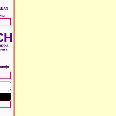
EBAN
2026
HIE
RROIS
ueira
parejo