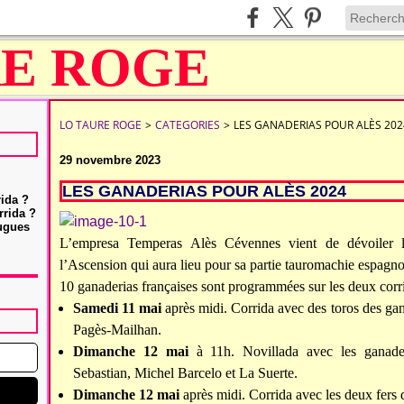
LO TAURE ROGE
>
CATEGORIES
>
LES GANADERIAS POUR ALÈS 202
29 novembre 2023
LES GANADERIAS POUR ALÈS 2024
rida ?
rrida ?
Hugues
L’empresa Temperas Alès Cévennes vient de dévoiler l
l’Ascension qui aura lieu pour sa partie tauromachie espag
10 ganaderias françaises sont programmées sur les deux corri
Samedi 11 mai
après midi. Corrida avec des toros des gan
Pagès-Mailhan.
Dimanche 12 mai
à 11h. Novillada avec les ganader
Sebastian, Michel Barcelo et La Suerte.
Dimanche 12 mai
après midi. Corrida avec les deux fers 