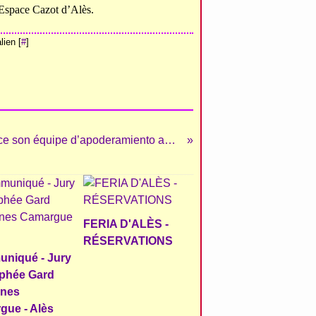
l’Espace Cazot d’Alès.
ien [
#
]
Christian Parejo renforce son équipe d’apoderamiento avec Olivier Margé.
FERIA D'ALÈS -
RÉSERVATIONS
niqué - Jury
ophée Gard
nes
gue - Alès