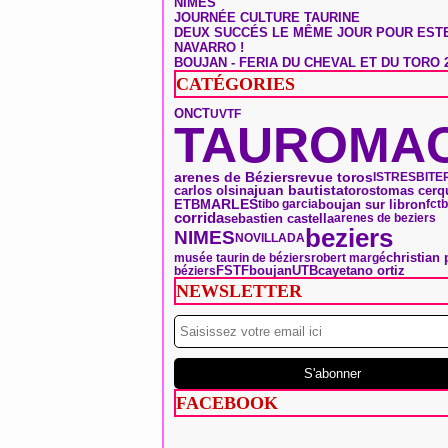
NÎMES
JOURNÉE CULTURE TAURINE
DEUX SUCCÉS LE MÊME JOUR POUR EST
NAVARRO !
BOUJAN - FERIA DU CHEVAL ET DU TORO 
CATÉGORIES
ONCT
UVTF
TAUROMAC
arenes de Béziers
revue toros
ISTRES
BITE
toros
tomas cerq
carlos olsina
juan bautista
ARLES
ETBM
boujan sur libron
tibo garcia
fctb
corrida
sebastien castella
arenes de beziers
beziers
NIMES
NOVILLADA
christian 
musée taurin de béziers
robert margé
boujan
FSTF
UTB
béziers
cayetano ortiz
NEWSLETTER
FACEBOOK