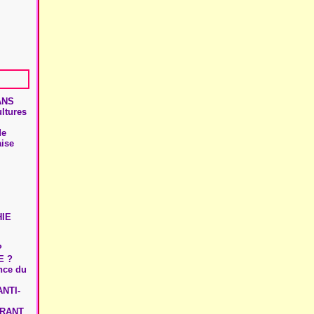
ANS
ultures
de
aise
HIE
?
E ?
ence du
NTI-
URANT