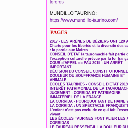
toreros
MUNDILLO TAURINO :
https://www.mundillo-taurino.com/
PAGES
2017 - LES ARÈNES DE BÉZIERS ONT 120 
Charte pour les libertés et la diversité des c
: la parole aux Maires
CONSEIL D'ÉTAT la tauromachie fait partie 
l'exception culturelle prévue par la loi franç
COUR d'APPEL de PAU 2015 : UN ARRÊT
IMPORTANT
DÉCISION DU CONSEIL CONSTITUTIONNEL
DOULEUR OU SOUFFRANCE HUMAINE ET
ANIMALE
ÉCOLES TAURINES - CONSEIL D'ÉTAT 2019
INTÉRÊT PATRIMONIAL DE LA TAUROMAC
JUGEMENT : CORRIDA ET PATRIMOINE
IMMATÉRIEL DE LA FRANCE
LA CORRIDA - POURQUOI TANT DE HAINE 
LA CORRIDA : UN SPECTACLE FRANQUIST
L’enfant n’est pas exclu de ce qui fait l’ess
vivant
LES ÉCOLES TAURINES FONT PLIER LES A
CORRIDAS
LE TAUREAU RESSENT-IL LA DOULEUR D