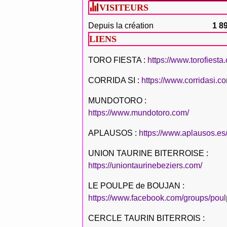
VISITEURS
Depuis la création
1 8
LIENS
TORO FIESTA :
https://www.torofiesta
CORRIDA SI :
https://www.corridasi.c
MUNDOTORO :
https://www.mundotoro.com/
APLAUSOS :
https://www.aplausos.es
UNION TAURINE BITERROISE :
https://uniontaurinebeziers.com/
LE POULPE de BOUJAN :
https://www.facebook.com/groups/poul
CERCLE TAURIN BITERROIS :