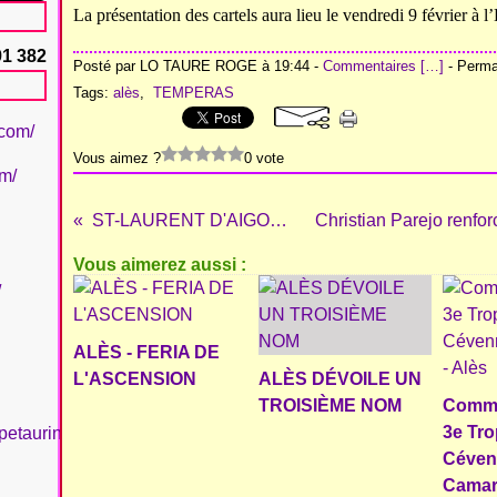
La présentation des cartels aura lieu le vendredi 9 février à 
91 382
Posté par LO TAURE ROGE à 19:44 -
Commentaires [
…
]
- Permal
Tags:
alès
,
TEMPERAS
.com/
Vous aimez ?
0 vote
om/
ST-LAURENT D'AIGOUZE 2024
Vous aimerez aussi :
/
ALÈS - FERIA DE
L'ASCENSION
ALÈS DÉVOILE UN
TROISIÈME NOM
Commu
3e Tr
petaurinboujan/
Céven
Camar