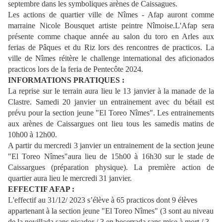
septembre dans les symboliques arènes de Caissagues.
Les actions de quartier ville de Nîmes - Afap auront comme
marraine Nicole Bousquet artiste peintre Nîmoise.L'Afap sera
présente comme chaque année au salon du toro en Arles aux
ferias de Pâques et du Riz lors des rencontres de practicos. La
ville de Nîmes réitère le challenge international des aficionados
practicos lors de la feria de Pentecôte 2024.
INFORMATIONS PRATIQUES :
La reprise sur le terrain aura lieu le 13 janvier à la manade de la
Clastre. Samedi 20 janvier un entrainement avec du bétail est
prévu pour la section jeune "El Toreo Nîmes". Les entrainements
aux arènes de Caissargues ont lieu tous les samedis matins de
10h00 à 12h00.
A partir du mercredi 3 janvier un entrainement de la section jeune
"El Toreo Nîmes"aura lieu de 15h00 à 16h30 sur le stade de
Caissargues (préparation physique). La première action de
quartier aura lieu le mercredi 31 janvier.
EFFECTIF AFAP :
L'effectif au 31/12/ 2023 s’élève à 65 practicos dont 9 élèves
appartenant à la section jeune "El Toreo Nîmes" (3 sont au niveau
de la novillada sans picador / 3 en becerrada sans mise à mort / 3