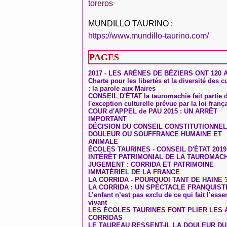
toreros
MUNDILLO TAURINO :
https://www.mundillo-taurino.com/
PAGES
2017 - LES ARÈNES DE BÉZIERS ONT 120 
Charte pour les libertés et la diversité des c
: la parole aux Maires
CONSEIL D'ÉTAT la tauromachie fait partie 
l'exception culturelle prévue par la loi franç
COUR d'APPEL de PAU 2015 : UN ARRÊT
IMPORTANT
DÉCISION DU CONSEIL CONSTITUTIONNEL
DOULEUR OU SOUFFRANCE HUMAINE ET
ANIMALE
ÉCOLES TAURINES - CONSEIL D'ÉTAT 2019
INTÉRÊT PATRIMONIAL DE LA TAUROMAC
JUGEMENT : CORRIDA ET PATRIMOINE
IMMATÉRIEL DE LA FRANCE
LA CORRIDA - POURQUOI TANT DE HAINE 
LA CORRIDA : UN SPECTACLE FRANQUIST
L’enfant n’est pas exclu de ce qui fait l’ess
vivant
LES ÉCOLES TAURINES FONT PLIER LES A
CORRIDAS
LE TAUREAU RESSENT-IL LA DOULEUR D