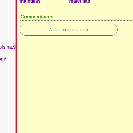
maletillas
maletillas
Commentaires
?
Ajouter un commentaire
olsina.94
om/