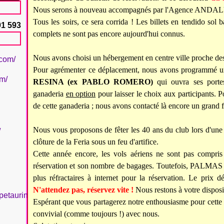
Nous serons à nouveau accompagnés par l'Agence AND
Tous les soirs, ce sera corrida ! Les billets en tendido sol 
91 593
complets ne sont pas encore aujourd'hui connus.
Nous avons choisi un hébergement en centre ville proche des
.com/
Pour agrémenter ce déplacement, nous avons programmé u
om/
RESINA (ex PABLO ROMERO)
qui ouvra ses porte
ganaderia
en option
pour laisser le choix aux participants. P
de cette ganaderia ; nous avons contacté là encore un grand fe
Nous vous proposons de fêter les 40 ans du club lors d'une so
/
clôture de la Feria sous un feu d'artifice.
Cette année encore, les vols aériens ne sont pas compris
réservation et son nombre de bagages. Toutefois, PALMAS
plus réfractaires à internet pour la réservation. Le prix d
N'attendez pas, réservez vite !
Nous restons à votre dispos
petaurinboujan/
Espérant que vous partagerez notre enthousiasme pour cette 
convivial (comme toujours !) avec nous.