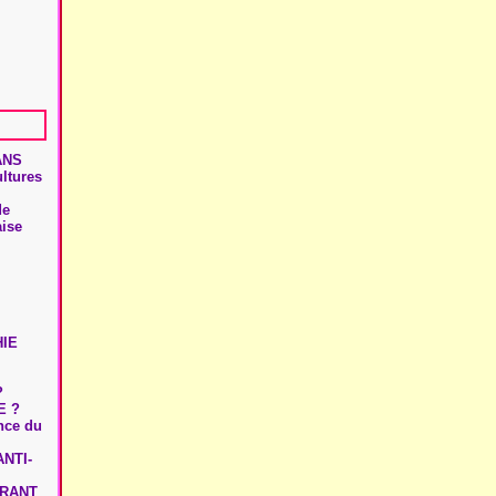
ANS
ultures
de
aise
HIE
?
E ?
ence du
NTI-
URANT