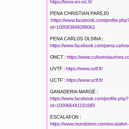
https://toros-en-vic.fr/
PENA CHRISTIAN PAREJO
:
https://www.facebook.com/profile.php
id=100083849288061
PENA CARLOS OLSINA :
https://www.facebook.com/pena.carlos
ONCT :
https://www.culturestaurines.c
UVTF :
https://www.uvtf.fr/
UCTF :
https://www.uctf.fr/
GANADERIA MARGÉ :
https://www.facebook.com/profile.php?
id=100066441191685
ESCALAFON :
https://www.mundotoro.com/escalafon-