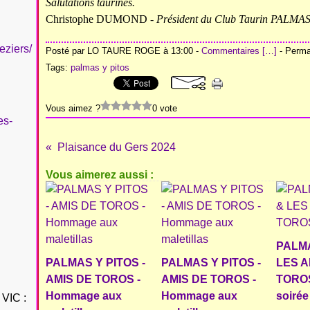
Salutations taurines.
Christophe DUMOND -
Président du Club Taurin PALMA
eziers/
Posté par LO TAURE ROGE à 13:00 -
Commentaires [
…
]
- Permal
Tags:
palmas y pitos
Vous aimez ?
0 vote
es-
Plaisance du Gers 2024
Vous aimerez aussi :
PALMA
PALMAS Y PITOS -
PALMAS Y PITOS -
LES A
AMIS DE TOROS -
AMIS DE TOROS -
TOROS 
Hommage aux
Hommage aux
soirée
VIC :