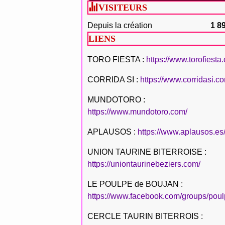
VISITEURS
Depuis la création
1 8
LIENS
TORO FIESTA :
https://www.torofiesta
CORRIDA SI :
https://www.corridasi.c
MUNDOTORO :
https://www.mundotoro.com/
APLAUSOS :
https://www.aplausos.es
UNION TAURINE BITERROISE :
https://uniontaurinebeziers.com/
LE POULPE de BOUJAN :
https://www.facebook.com/groups/poul
CERCLE TAURIN BITERROIS :