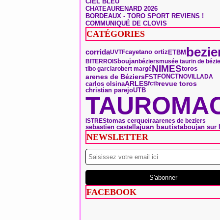
CIEL BLEU
CHATEAURENARD 2026
BORDEAUX - TORO SPORT REVIENS !
COMMUNIQUÉ DE CLOVIS
CATÉGORIES
bezie
corrida
ETBM
UVTF
cayetano ortiz
boujan
BITERROIS
béziers
musée taurin de bézi
NIMES
toros
tibo garcia
robert margé
arenes de Béziers
ONCT
FSTF
NOVILLADA
ARLES
carlos olsina
revue toros
fctb
christian parejo
UTB
TAUROMAC
tomas cerqueira
ISTRES
arenes de beziers
sebastien castella
juan bautista
boujan sur 
NEWSLETTER
FACEBOOK