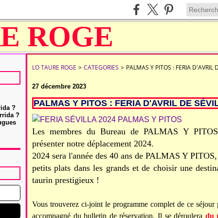
LO TAURE ROGE
>
CATEGORIES
>
PALMAS Y PITOS : FERIA D'AVRIL 
27 décembre 2023
PALMAS Y PITOS : FERIA D'AVRIL DE SÉVI
rida ?
rrida ?
Hugues
Les membres du Bureau de PALMAS Y PITOS son
présenter notre déplacement 2024.
2024 sera l'année des 40 ans de PALMAS Y PITOS, 
petits plats dans les grands et de choisir une dest
taurin prestigieux !
Vous trouverez ci-joint
le programme complet de ce séjour 
accompagné du bulletin de réservation. Il se déroulera
du 