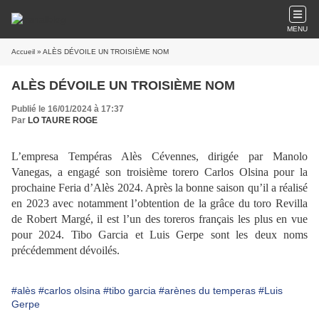
MENU
Accueil
» ALÈS DÉVOILE UN TROISIÈME NOM
ALÈS DÉVOILE UN TROISIÈME NOM
Publié le 16/01/2024 à 17:37
Par
LO TAURE ROGE
L’empresa Tempéras Alès Cévennes, dirigée par Manolo
Vanegas, a
engagé son troisième torero Carlos Olsina pour la
prochaine Feria d’Alès
2024. Après la bonne saison qu’il a réalisé
en 2023 avec notamment
l’obtention de la grâce du toro Revilla
de Robert Margé, il est l’un des
toreros français les plus en vue
pour 2024. Tibo Garcia et Luis Gerpe
sont les deux noms
précédemment dévoilés.
#alès
#carlos olsina
#tibo garcia
#arènes du temperas
#Luis
Gerpe