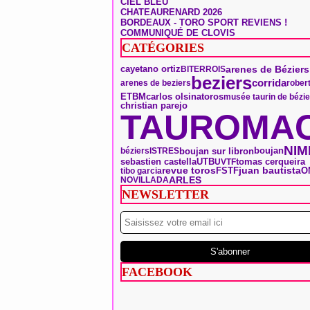
CIEL BLEU
CHATEAURENARD 2026
BORDEAUX - TORO SPORT REVIENS !
COMMUNIQUÉ DE CLOVIS
CATÉGORIES
arenes de Béziers
cayetano ortiz
BITERROIS
beziers
corrida
arenes de beziers
rober
toros
ETBM
carlos olsina
musée taurin de bézi
christian parejo
TAUROMAC
NIM
boujan
boujan sur libron
béziers
ISTRES
tomas cerqueira
sebastien castella
UTB
UVTF
O
revue toros
FSTF
juan bautista
tibo garcia
ARLES
NOVILLADA
NEWSLETTER
FACEBOOK