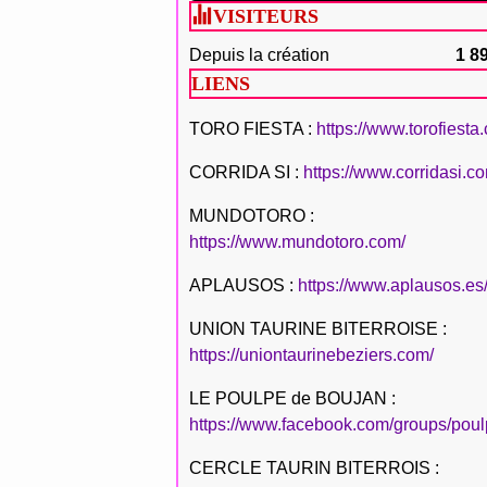
VISITEURS
Depuis la création
1 8
LIENS
TORO FIESTA :
https://www.torofiesta
CORRIDA SI :
https://www.corridasi.c
MUNDOTORO :
https://www.mundotoro.com/
APLAUSOS :
https://www.aplausos.es
UNION TAURINE BITERROISE :
https://uniontaurinebeziers.com/
LE POULPE de BOUJAN :
https://www.facebook.com/groups/poul
CERCLE TAURIN BITERROIS :