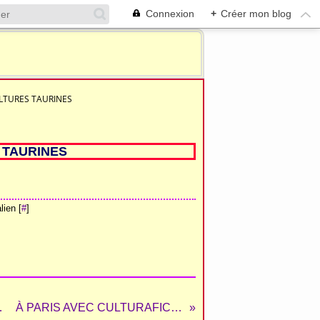
Connexion
+
Créer mon blog
LTURES TAURINES
 TAURINES
ien [
#
]
S ÉLEVAGES
À PARIS AVEC CULTURAFICION