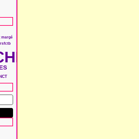
t margé
ers
fctb
HIE
ES
NCT