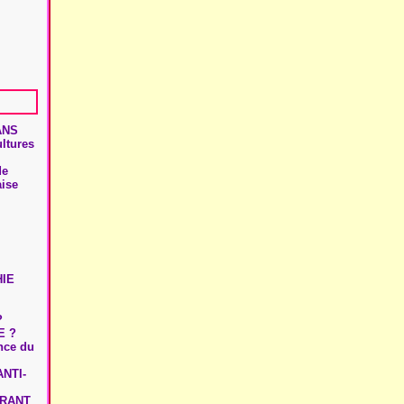
ANS
ultures
de
aise
HIE
?
E ?
ence du
NTI-
URANT