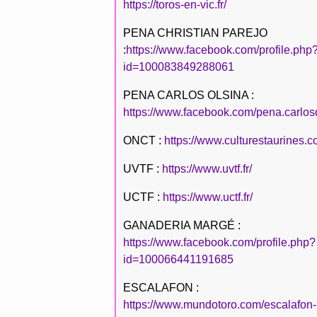
https://toros-en-vic.fr/
PENA CHRISTIAN PAREJO
:
https://www.facebook.com/profile.php
id=100083849288061
PENA CARLOS OLSINA :
https://www.facebook.com/pena.carlos
ONCT :
https://www.culturestaurines.c
UVTF :
https://www.uvtf.fr/
UCTF :
https://www.uctf.fr/
GANADERIA MARGÉ :
https://www.facebook.com/profile.php?
id=100066441191685
ESCALAFON :
https://www.mundotoro.com/escalafon-