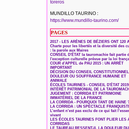
toreros
MUNDILLO TAURINO :
https://www.mundillo-taurino.com/
PAGES
2017 - LES ARÈNES DE BÉZIERS ONT 120 
Charte pour les libertés et la diversité des c
: la parole aux Maires
CONSEIL D'ÉTAT la tauromachie fait partie 
l'exception culturelle prévue par la loi franç
COUR d'APPEL de PAU 2015 : UN ARRÊT
IMPORTANT
DÉCISION DU CONSEIL CONSTITUTIONNEL
DOULEUR OU SOUFFRANCE HUMAINE ET
ANIMALE
ÉCOLES TAURINES - CONSEIL D'ÉTAT 2019
INTÉRÊT PATRIMONIAL DE LA TAUROMAC
JUGEMENT : CORRIDA ET PATRIMOINE
IMMATÉRIEL DE LA FRANCE
LA CORRIDA - POURQUOI TANT DE HAINE 
LA CORRIDA : UN SPECTACLE FRANQUIST
L’enfant n’est pas exclu de ce qui fait l’ess
vivant
LES ÉCOLES TAURINES FONT PLIER LES A
CORRIDAS
LE TAUREAU RESSENT-IL LA DOULEUR D