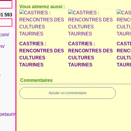
Vous aimerez aussi :
91 593
.com/
CASTRIES :
CASTRIES :
CASTR
om/
RENCONTRES DES
RENCONTRES DES
RENC
CULTURES
CULTURES
CULT
TAURINES
TAURINES
TAUR
/
Commentaires
Ajouter un commentaire
petaurinboujan/