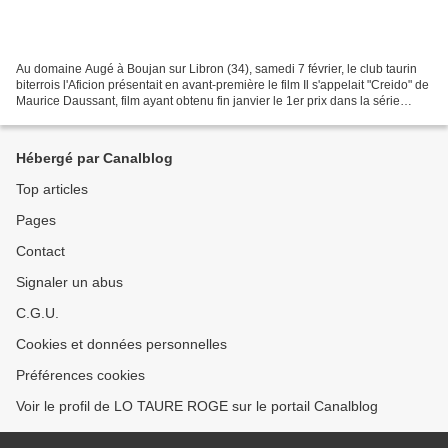
Au domaine Augé à Boujan sur Libron (34), samedi 7 février, le club taurin
biterrois l'Aficion présentait en avant-première le film Il s'appelait "Creido" de
Maurice Daussant, film ayant obtenu fin janvier le 1er prix dans la série
corrida au 7eme Festival...
Hébergé par Canalblog
Top articles
Pages
Contact
Signaler un abus
C.G.U.
Cookies et données personnelles
Préférences cookies
Voir le profil de LO TAURE ROGE sur le portail Canalblog