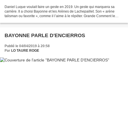
Daniel Luque voulait faire un geste en 2019. Un geste qui marquera sa
carrière. Il a choisi Bayonne et les Arènes de Lachepaillet. Son « arène
talisman ou favorite », comme il l’aime à le répéter. Grande Comment le
contredire ? 21 oreilles obtenues depuis...
BAYONNE PARLE D'ENCIERROS
Publié le 04/04/2019 à 20:58
Par
LO TAURE ROGE