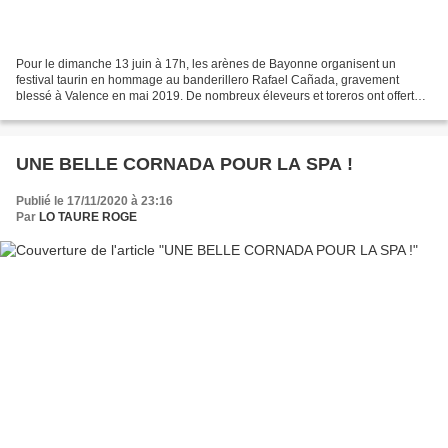
Pour le dimanche 13 juin à 17h, les arènes de Bayonne organisent un
festival taurin en hommage au banderillero Rafael Cañada, gravement
blessé à Valence en mai 2019. De nombreux éleveurs et toreros ont offert
leur collaboration comme Juan Mora, Finito...
UNE BELLE CORNADA POUR LA SPA !
Publié le 17/11/2020 à 23:16
Par
LO TAURE ROGE