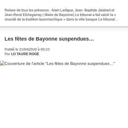
Relaxe de tous les prévenus : Alain Lartigue, Jean -Baptiste Jalabert et
Jean-René Etchegarray ( Maire de Bayonne) Le tribunal a fait valoir la «
vivacité de la tradition tauromachique » dans la ville basque Le tribunal
correctionnel de Bayonne, saisi...
Les fêtes de Bayonne suspendues…
Publié le 21/04/2020 à 00:23
Par
LO TAURE ROGE