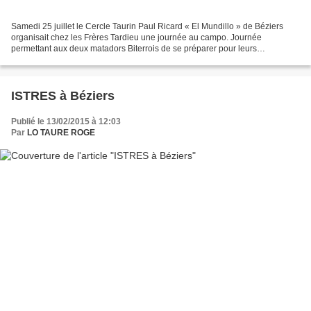
Samedi 25 juillet le Cercle Taurin Paul Ricard « El Mundillo » de Béziers
organisait chez les Frères Tardieu une journée au campo. Journée
permettant aux deux matadors Biterrois de se préparer pour leurs
prochaines corridas. En aout pour Cayetano Ortiz...
ISTRES à Béziers
Publié le 13/02/2015 à 12:03
Par
LO TAURE ROGE