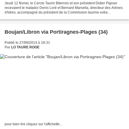
Jeudi 12 février, le Cercle Taurin Biterrois et son président Didier Pignan
recevaient le matador Denis Loré et Bernard Marsella, directeur des Arènes
d'Istres, accompagné du président de la Commission taurine extra
municipale de cette ville, Jean Teisseire....
Boujan/Libron via Portiragnes-Plages (34)
Publié le 27/08/2014 à 18:31
Par
LO TAURE ROGE
pour bien lire cliquez sur l'affichette...