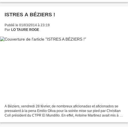
ISTRES A BÉZIERS !
Publié le 01/03/2014 à 23:19
Par
LO TAURE ROGE
A Béziers, vendredi 28 février, de nombreux aficionadas et aficionados se
pressaient à la pena Emilio Oliva pour la soirée mise sur pied par Christian
Coll président du CTPR El Mundillo. En effet, Antoine Martinez avait mis à sa
disposition le local honorant...