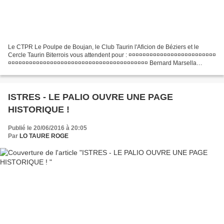
Le CTPR Le Poulpe de Boujan, le Club Taurin l'Aficion de Béziers et le
Cercle Taurin Biterrois vous attendent pour : ¤¤¤¤¤¤¤¤¤¤¤¤¤¤¤¤¤¤¤¤¤¤¤¤¤
¤¤¤¤¤¤¤¤¤¤¤¤¤¤¤¤¤¤¤¤¤¤¤¤¤¤¤¤¤¤¤¤¤¤¤¤¤¤¤¤ Bernard Marsella
présentera la prochaine édition de la FERIA D’ISTRES...
ISTRES - LE PALIO OUVRE UNE PAGE
HISTORIQUE !
Publié le 20/06/2016 à 20:05
Par
LO TAURE ROGE