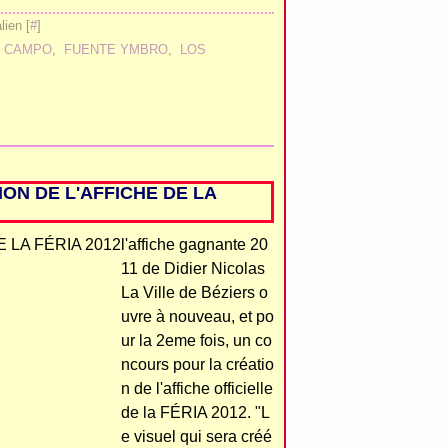
ien [
#
]
L CAMPO
,
FUENTE YMBRO
,
LOS
ON DE L'AFFICHE DE LA
l'affiche gagnante 20
11 de Didier Nicolas
La Ville de Béziers o
uvre à nouveau, et po
ur la 2eme fois, un co
ncours pour la créatio
n de l'affiche officielle
de la FÉRIA 2012. "L
e visuel qui sera créé