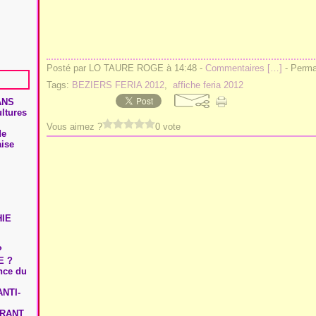
Posté par LO TAURE ROGE à 14:48 -
Commentaires [
…
]
- Permal
Tags:
BEZIERS FERIA 2012
,
affiche feria 2012
ANS
ultures
Vous aimez ?
0 vote
de
aise
HIE
?
E ?
ence du
NTI-
URANT