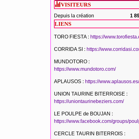
VISITEURS
Depuis la création
1 8
LIENS
TORO FIESTA :
https://www.torofiesta
CORRIDA SI :
https://www.corridasi.c
MUNDOTORO :
https://www.mundotoro.com/
APLAUSOS :
https://www.aplausos.es
UNION TAURINE BITERROISE :
https://uniontaurinebeziers.com/
LE POULPE de BOUJAN :
https://www.facebook.com/groups/poul
CERCLE TAURIN BITERROIS :