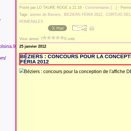
Posté par LO TAURE ROGE à 21:18 -
Commentaires [
…
]
- Permal
Tags:
arenes de Béziers
,
BEZIERS FERIA 2012
,
CORTIJO DE
?
ROMERALES
Vous aimez ?
0 vote
olsina.94
25 janvier 2012
BÉZIERS : CONCOURS POUR LA CONCEPTI
om/
FÉRIA 2012