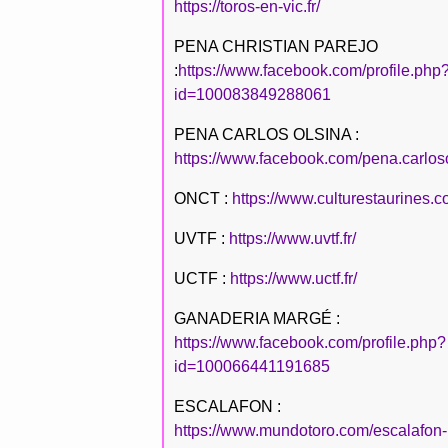
https://toros-en-vic.fr/
PENA CHRISTIAN PAREJO
:
https://www.facebook.com/profile.php
id=100083849288061
PENA CARLOS OLSINA :
https://www.facebook.com/pena.carlos
ONCT :
https://www.culturestaurines.c
UVTF :
https://www.uvtf.fr/
UCTF :
https://www.uctf.fr/
GANADERIA MARGÉ :
https://www.facebook.com/profile.php?
id=100066441191685
ESCALAFON :
https://www.mundotoro.com/escalafon-