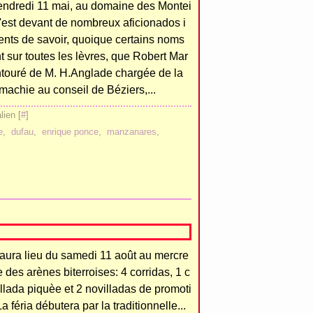
endredi 11 mai, au domaine des Montei
c'est devant de nombreux aficionados i
ents de savoir, quoique certains noms
t sur toutes les lèvres, que Robert Mar
ntouré de M. H.Anglade chargée de la
machie au conseil de Béziers,...
ien [
#
]
e
,
dufau
,
enrique ponce
,
manzanares
,
 aura lieu du samedi 11 août au mercre
des arènes biterroises: 4 corridas, 1 c
illada piquèe et 2 novilladas de promoti
 féria débutera par la traditionnelle...