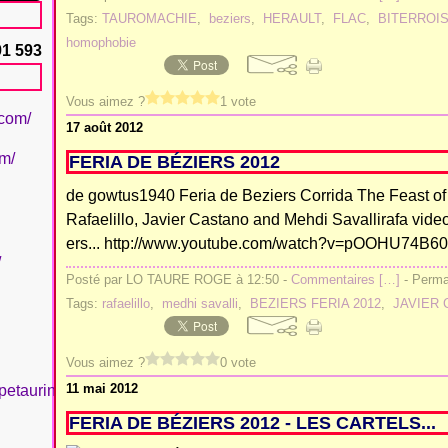
Tags:
TAUROMACHIE
,
beziers
,
HERAULT
,
FLAC
,
BITERROI
homophobie
91 593
Vous aimez ?
1 vote
.com/
17 août 2012
om/
FERIA DE BÉZIERS 2012
de gowtus1940 Feria de Beziers Corrida The Feast of
Rafaelillo, Javier Castano and Mehdi Savallirafa video
ers... http://www.youtube.com/watch?v=pOOHU74B6
/
Posté par LO TAURE ROGE à 12:50 -
Commentaires [
…
]
- Permal
Tags:
rafaelillo
,
medhi savalli
,
BEZIERS FERIA 2012
,
JAVIER
Vous aimez ?
0 vote
11 mai 2012
petaurinboujan/
FERIA DE BÉZIERS 2012 - LES CARTELS...