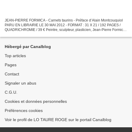
JEAN-PIERRE FORMICA - Carnets taurins - Préface d’Alain Montcouquiol
PARU EN LIBRAIRIE LE 30 MAI 2012 - FORMAT : 31 X 21 / 192 PAGES /
QUADRICHROMIE / 39 € Peintre, sculpteur, plasticien, Jean-Pierre Formica,
né en 1946 dans le Gard, est un des artistes...
Hébergé par Canalblog
Top articles
Pages
Contact
Signaler un abus
C.G.U.
Cookies et données personnelles
Préférences cookies
Voir le profil de LO TAURE ROGE sur le portail Canalblog