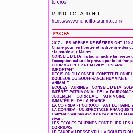
toreros
MUNDILLO TAURINO :
https://www.mundillo-taurino.com/
PAGES
2017 - LES ARÈNES DE BÉZIERS ONT 120 
Charte pour les libertés et la diversité des c
: la parole aux Maires
CONSEIL D'ÉTAT la tauromachie fait partie 
l'exception culturelle prévue par la loi franç
COUR d'APPEL de PAU 2015 : UN ARRÊT
IMPORTANT
DÉCISION DU CONSEIL CONSTITUTIONNEL
DOULEUR OU SOUFFRANCE HUMAINE ET
ANIMALE
ÉCOLES TAURINES - CONSEIL D'ÉTAT 2019
INTÉRÊT PATRIMONIAL DE LA TAUROMAC
JUGEMENT : CORRIDA ET PATRIMOINE
IMMATÉRIEL DE LA FRANCE
LA CORRIDA - POURQUOI TANT DE HAINE 
LA CORRIDA : UN SPECTACLE FRANQUIST
L’enfant n’est pas exclu de ce qui fait l’ess
vivant
LES ÉCOLES TAURINES FONT PLIER LES A
CORRIDAS
LE TAUREAU RESSENT-IL LA DOULEUR D