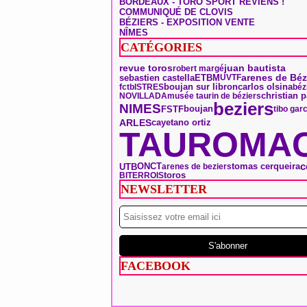
BORDEAUX - TORO SPORT REVIENS !
COMMUNIQUÉ DE CLOVIS
BÉZIERS - EXPOSITION VENTE
NÎMES
CATÉGORIES
revue toros
juan bautista
robert margé
arenes de Béz
sebastien castella
ETBM
UVTF
boujan sur libron
carlos olsina
fctb
ISTRES
béz
christian p
NOVILLADA
musée taurin de béziers
beziers
NIMES
boujan
FSTF
tibo gar
ARLES
cayetano ortiz
TAUROMAC
ONCT
tomas cerqueira
c
UTB
arenes de beziers
toros
BITERROIS
NEWSLETTER
FACEBOOK