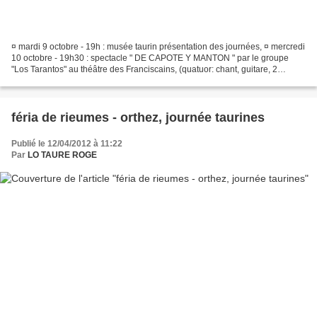
¤ mardi 9 octobre - 19h : musée taurin présentation des journées, ¤ mercredi
10 octobre - 19h30 : spectacle " DE CAPOTE Y MANTON " par le groupe
"Los Tarantos" au théâtre des Franciscains, (quatuor: chant, guitare, 2
danseuses, récitant en français)....
féria de rieumes - orthez, journée taurines
Publié le 12/04/2012 à 11:22
Par
LO TAURE ROGE