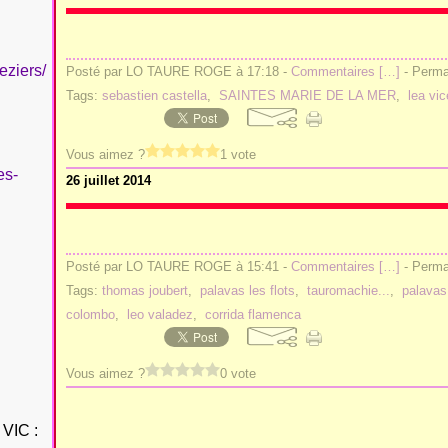
eziers/
Posté par LO TAURE ROGE à 17:18 -
Commentaires [
…
]
- Permal
Tags:
sebastien castella
,
SAINTES MARIE DE LA MER
,
lea vi
Vous aimez ?
1 vote
es-
26 juillet 2014
Posté par LO TAURE ROGE à 15:41 -
Commentaires [
…
]
- Permal
Tags:
thomas joubert
,
palavas les flots
,
tauromachie...
,
palavas
colombo
,
leo valadez
,
corrida flamenca
Vous aimez ?
0 vote
VIC :