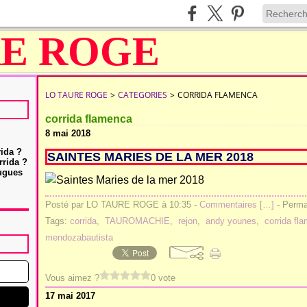
LO TAURE ROGE
>
CATEGORIES
>
CORRIDA FLAMENCA
corrida flamenca
8 mai 2018
rida ?
SAINTES MARIES DE LA MER 2018
rrida ?
Hugues
Posté par LO TAURE ROGE à 10:35 -
Commentaires [
…
]
- Permal
Tags:
corrida
,
TAUROMACHIE
,
rejon
,
andy younes
,
corrida fl
mendozabautista
Vous aimez ?
0 vote
17 mai 2017