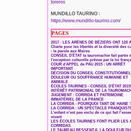
toreros
MUNDILLO TAURINO :
https://www.mundillo-taurino.com/
PAGES
2017 - LES ARÈNES DE BÉZIERS ONT 120 
Charte pour les libertés et la diversité des c
: la parole aux Maires
CONSEIL D'ÉTAT la tauromachie fait partie 
l'exception culturelle prévue par la loi franç
COUR d'APPEL de PAU 2015 : UN ARRÊT
IMPORTANT
DÉCISION DU CONSEIL CONSTITUTIONNEL
DOULEUR OU SOUFFRANCE HUMAINE ET
ANIMALE
ÉCOLES TAURINES - CONSEIL D'ÉTAT 2019
INTÉRÊT PATRIMONIAL DE LA TAUROMAC
JUGEMENT : CORRIDA ET PATRIMOINE
IMMATÉRIEL DE LA FRANCE
LA CORRIDA - POURQUOI TANT DE HAINE 
LA CORRIDA : UN SPECTACLE FRANQUIST
L’enfant n’est pas exclu de ce qui fait l’ess
vivant
LES ÉCOLES TAURINES FONT PLIER LES A
CORRIDAS
LE TAUREAU RESSENT-IL LA DOULEUR D