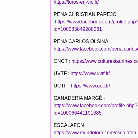
https://toros-en-vic.fr/
PENA CHRISTIAN PAREJO
:
https://www.facebook.com/profile.php
id=100083849288061
PENA CARLOS OLSINA :
https://www.facebook.com/pena.carlos
ONCT :
https://www.culturestaurines.c
UVTF :
https://www.uvtf.fr/
UCTF :
https://www.uctf.fr/
GANADERIA MARGÉ :
https://www.facebook.com/profile.php?
id=100066441191685
ESCALAFON :
https://www.mundotoro.com/escalafon-