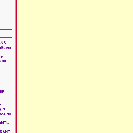
ANS
ultures
de
aise
HIE
?
E ?
ence du
NTI-
URANT