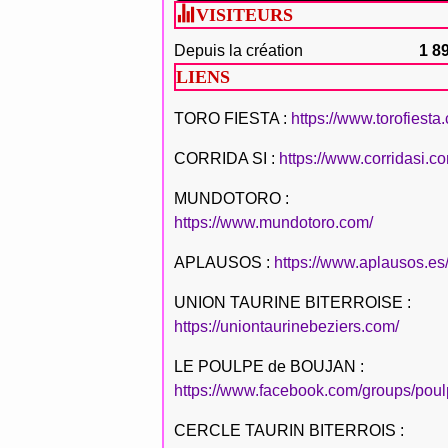
VISITEURS
Depuis la création
1 8
LIENS
TORO FIESTA :
https://www.torofiesta
CORRIDA SI :
https://www.corridasi.c
MUNDOTORO :
https://www.mundotoro.com/
APLAUSOS :
https://www.aplausos.es
UNION TAURINE BITERROISE :
https://uniontaurinebeziers.com/
LE POULPE de BOUJAN :
https://www.facebook.com/groups/poul
CERCLE TAURIN BITERROIS :