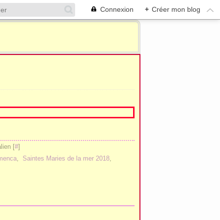
Connexion
+
Créer mon blog
ien [
#
]
amenca
,
Saintes Maries de la mer 2018
,