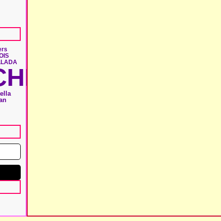
ers
OIS
LLADA
HIE
ella
an