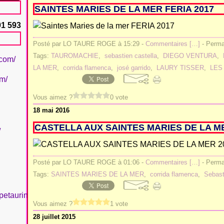
SAINTES MARIES DE LA MER FERIA 2017
91 593
Posté par LO TAURE ROGE à 15:29 -
Commentaires [
…
]
- Permal
Tags:
TAUROMACHIE
,
sebastien castella
,
DIEGO VENTURA
,
.com/
LA MER
,
corrida flamenca
,
josé garrido
,
LAURY TISSER
,
LES
om/
Vous aimez ?
0 vote
18 mai 2016
CASTELLA AUX SAINTES MARIES DE LA M
/
Posté par LO TAURE ROGE à 01:06 -
Commentaires [
…
]
- Permal
Tags:
SAINTES MARIES DE LA MER
,
corrida flamenca
,
Sebast
petaurinboujan/
Vous aimez ?
1 vote
28 juillet 2015