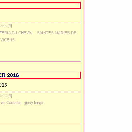
ien [
#
]
FERIA DU CHEVAL
,
SAINTES MARIES DE
 VICENS
ER 2016
ien [
#
]
ián Castella
,
gipsy kings