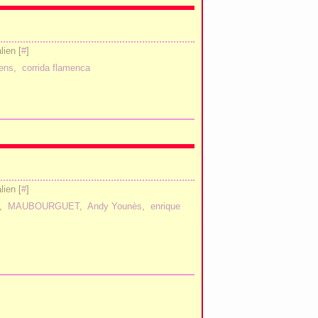
ien [
#
]
cens
,
corrida flamenca
ien [
#
]
,
MAUBOURGUET
,
Andy Younès
,
enrique