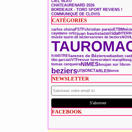
CIEL BLEU
CHATEAURENARD 2026
BORDEAUX - TORO SPORT REVIENS !
COMMUNIQUÉ DE CLOVIS
CATÉGORIES
carlos olsina
FSTF
christian parejo
ETBM
bézi
corrida
juan bautista
cayetano ortiz
BITERR
musée taurin de béziers
arenes de beziers
NOVI
TAUROMAC
arenes de Béziers
sebastien cast
fctb
ISTRES
bouj
revue toros
tibo garcia
UVTF
robert margé
NIMES
tomas cerqueira
boujan sur libron
beziers
ONCT
ARLES
toros
UTB
NEWSLETTER
FACEBOOK