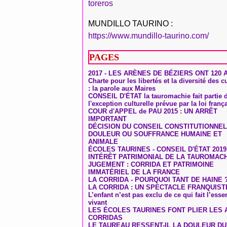
toreros
MUNDILLO TAURINO :
https://www.mundillo-taurino.com/
PAGES
2017 - LES ARÈNES DE BÉZIERS ONT 120 
Charte pour les libertés et la diversité des c
: la parole aux Maires
CONSEIL D'ÉTAT la tauromachie fait partie 
l'exception culturelle prévue par la loi franç
COUR d'APPEL de PAU 2015 : UN ARRÊT
IMPORTANT
DÉCISION DU CONSEIL CONSTITUTIONNEL
DOULEUR OU SOUFFRANCE HUMAINE ET
ANIMALE
ÉCOLES TAURINES - CONSEIL D'ÉTAT 2019
INTÉRÊT PATRIMONIAL DE LA TAUROMAC
JUGEMENT : CORRIDA ET PATRIMOINE
IMMATÉRIEL DE LA FRANCE
LA CORRIDA - POURQUOI TANT DE HAINE 
LA CORRIDA : UN SPECTACLE FRANQUIST
L’enfant n’est pas exclu de ce qui fait l’ess
vivant
LES ÉCOLES TAURINES FONT PLIER LES A
CORRIDAS
LE TAUREAU RESSENT-IL LA DOULEUR D