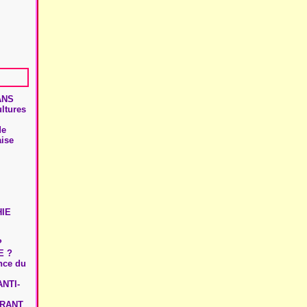
ANS
ultures
de
aise
HIE
?
E ?
ence du
NTI-
URANT