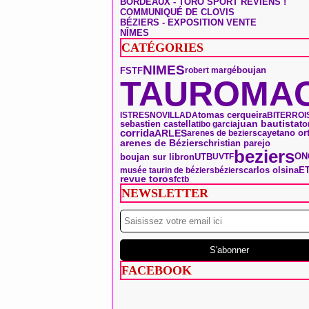
BORDEAUX - TORO SPORT REVIENS !
COMMUNIQUÉ DE CLOVIS
BÉZIERS - EXPOSITION VENTE
NÎMES
CATÉGORIES
NIMES
boujan
FSTF
robert margé
TAUROMAC
tomas cerqueira
ISTRES
NOVILLADA
BITERROI
to
sebastien castella
juan bautista
tibo garcia
corrida
ARLES
arenes de beziers
cayetano ort
arenes de Béziers
christian parejo
beziers
ON
boujan sur libron
UTB
UVTF
carlos olsina
E
musée taurin de béziers
béziers
revue toros
fctb
NEWSLETTER
FACEBOOK