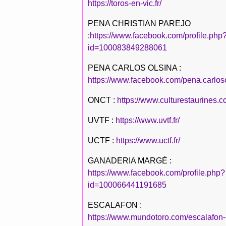
https://toros-en-vic.fr/
PENA CHRISTIAN PAREJO
:
https://www.facebook.com/profile.php
id=100083849288061
PENA CARLOS OLSINA :
https://www.facebook.com/pena.carlos
ONCT :
https://www.culturestaurines.c
UVTF :
https://www.uvtf.fr/
UCTF :
https://www.uctf.fr/
GANADERIA MARGÉ :
https://www.facebook.com/profile.php?
id=100066441191685
ESCALAFON :
https://www.mundotoro.com/escalafon-