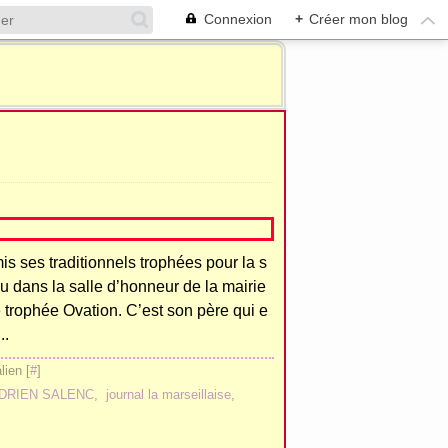
Connexion
+
Créer mon blog
is ses traditionnels trophées pour la s
u dans la salle d’honneur de la mairie
 trophée Ovation. C’est son père qui e
..
ien [
#
]
DRIEN SALENC
,
journal la marseillaise
,