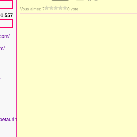
Vous aimez ?
0 vote
91 557
.com/
om/
/
petaurinboujan/