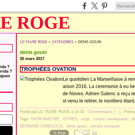
LO TAURE ROGE
>
CATEGORIES
>
DENIS GOUIN
denis gouin
26 mars 2017
rida ?
TROPHÉES OVATION
rrida ?
Hugues
Le quotidien La Marseillaise à rem
aison 2016. La ceremonie à eu lie
de Noves. Adrien Salenc a reçu le
st venu le retirer, le novillero étant.
Posté par LO TAURE ROGE à 14:33 -
Commentaires [
…
]
- Permal
Tags:
TAUROMACHIE
,
ISTRES
,
uctpr
,
course camarguaise
,
A
BERNARD CARBUCCIA
,
denis gouin
,
vincent marignan