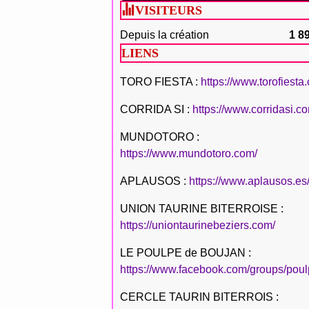
VISITEURS
Depuis la création
1 8
LIENS
TORO FIESTA :
https://www.torofiesta
CORRIDA SI :
https://www.corridasi.c
MUNDOTORO :
https://www.mundotoro.com/
APLAUSOS :
https://www.aplausos.es
UNION TAURINE BITERROISE :
https://uniontaurinebeziers.com/
LE POULPE de BOUJAN :
https://www.facebook.com/groups/poul
CERCLE TAURIN BITERROIS :