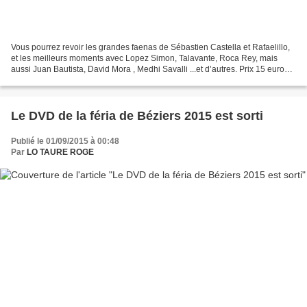
Vous pourrez revoir les grandes faenas de Sébastien Castella et Rafaelillo,
et les meilleurs moments avec Lopez Simon, Talavante, Roca Rey, mais
aussi Juan Bautista, David Mora , Medhi Savalli ...et d’autres. Prix 15 euros
(+ frais d’envoi ) - Les bénéfices...
Le DVD de la féria de Béziers 2015 est sorti
Publié le 01/09/2015 à 00:48
Par
LO TAURE ROGE