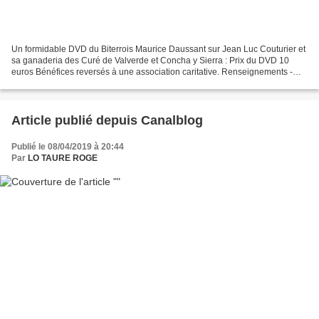
Un formidable DVD du Biterrois Maurice Daussant sur Jean Luc Couturier et
sa ganaderia des Curé de Valverde et Concha y Sierra : Prix du DVD 10
euros Bénéfices reversés à une association caritative. Renseignements -
Maurice Daussant : 06 78 67 81 27 -...
Article publié depuis Canalblog
Publié le 08/04/2019 à 20:44
Par
LO TAURE ROGE