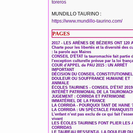
toreros
MUNDILLO TAURINO :
https://www.mundillo-taurino.com/
PAGES
2017 - LES ARÈNES DE BÉZIERS ONT 120 
Charte pour les libertés et la diversité des c
: la parole aux Maires
CONSEIL D'ÉTAT la tauromachie fait partie 
l'exception culturelle prévue par la loi franç
COUR d'APPEL de PAU 2015 : UN ARRÊT
IMPORTANT
DÉCISION DU CONSEIL CONSTITUTIONNEL
DOULEUR OU SOUFFRANCE HUMAINE ET
ANIMALE
ÉCOLES TAURINES - CONSEIL D'ÉTAT 2019
INTÉRÊT PATRIMONIAL DE LA TAUROMAC
JUGEMENT : CORRIDA ET PATRIMOINE
IMMATÉRIEL DE LA FRANCE
LA CORRIDA - POURQUOI TANT DE HAINE 
LA CORRIDA : UN SPECTACLE FRANQUIST
L’enfant n’est pas exclu de ce qui fait l’ess
vivant
LES ÉCOLES TAURINES FONT PLIER LES A
CORRIDAS
LE TAUREAU RESSENT-IL LA DOULEUR D