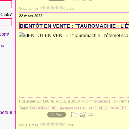
Vous aimez ?
0 vote
91 557
22 mars 2022
BIENTÔT EN VENTE : "TAUROMACHIE : L
.com/
om/
/
Posté par LO TAURE ROGE à 16:34 -
Commentaires [
…
]
- Permal
Tags:
TAUROMACHIE
,
jacques tessier
,
AU DIABLE VAUVERT
petaurinboujan/
Vous aimez ?
0 vote