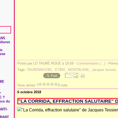
ANS
ultures
de
aise
Posté par LO TAURE ROGE à 19:58 -
Commentaires [
…
]
- Permal
Tags:
TAUROMACHIE
,
ETBM
,
MONTBLANC
,
jacques tessier
HIE
Vous aimez ?
0 vote
6 octobre 2018
?
E ?
"LA CORRIDA, EFFRACTION SALUTAIRE" 
ence du
NTI-
URANT