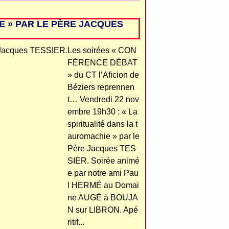
E » PAR LE PÈRE JACQUES
Les soirées « CON
FÉRENCE DÉBAT
» du CT l’Aficion de
Béziers reprennen
t… Vendredi 22 nov
embre 19h30 : « La
spiritualité dans la t
auromachie » par le
Père Jacques TES
SIER. Soirée animé
e par notre ami Pau
l HERMÉ au Domai
ne AUGÉ à BOUJA
N sur LIBRON. Apé
ritif...