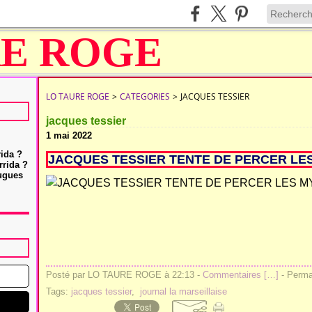
LO TAURE ROGE
>
CATEGORIES
>
JACQUES TESSIER
jacques tessier
1 mai 2022
rida ?
JACQUES TESSIER TENTE DE PERCER LE
rrida ?
Hugues
Posté par LO TAURE ROGE à 22:13 -
Commentaires [
…
]
- Permal
Tags:
jacques tessier
,
journal la marseillaise