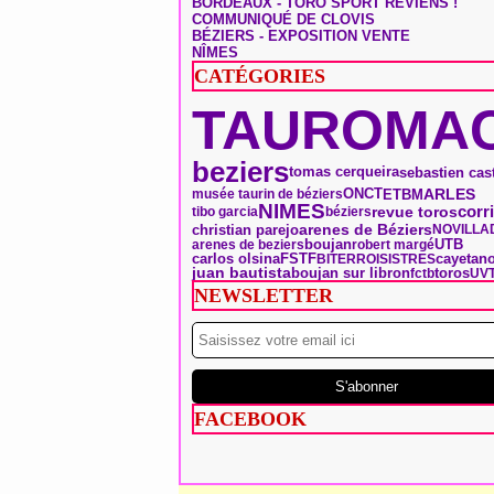
BORDEAUX - TORO SPORT REVIENS !
COMMUNIQUÉ DE CLOVIS
BÉZIERS - EXPOSITION VENTE
NÎMES
CATÉGORIES
TAUROMAC
beziers
tomas cerqueira
sebastien cast
ONCT
ARLES
ETBM
musée taurin de béziers
NIMES
corr
revue toros
tibo garcia
béziers
arenes de Béziers
christian parejo
NOVILLA
boujan
UTB
arenes de beziers
robert margé
carlos olsina
FSTF
BITERROIS
ISTRES
cayetano
toros
juan bautista
boujan sur libron
fctb
UV
NEWSLETTER
FACEBOOK