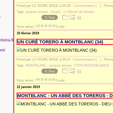
Posté par LO TAURE ROGE à 00:38 -
Commentaires [
…
]
- Permal
Tags:
jacques tessier
,
boujan
,
ct l'aficion de béziers
?
Vous aimez ?
0 vote
10 février 2019
olsina.94
UN CURÉ TORERO À MONTBLANC (34)
om/
Posté par LO TAURE ROGE à 20:47 -
Commentaires [
…
]
- Permal
Tags:
MONTBLANC
,
jacques tessier
,
CTPR MONTEBLANCO
Vous aimez ?
0 vote
12 janvier 2019
MONTBLANC - UN ABBÉ DES TOREROS - D