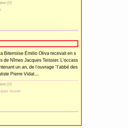
ien [
#
]
r
a Biterroise Émilio Oliva recevait en s
s de Nîmes Jacques Teissier. L'occass
aintenant un an, de l'ouvrage "l'abbé des
iste Pierre Vidal....
ien [
#
]
cques tessier