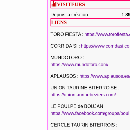
VISITEURS
Depuis la création
1 8
LIENS
TORO FIESTA :
https://www.torofiesta
CORRIDA SI :
https://www.corridasi.c
MUNDOTORO :
https://www.mundotoro.com/
APLAUSOS :
https://www.aplausos.es
UNION TAURINE BITERROISE :
https://uniontaurinebeziers.com/
LE POULPE de BOUJAN :
https://www.facebook.com/groups/poul
CERCLE TAURIN BITERROIS :