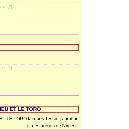
ien [
#
]
ien [
#
]
IEU ET LE TORO
Jacques Tessier, aumôni
er des arènes de Nîmes,