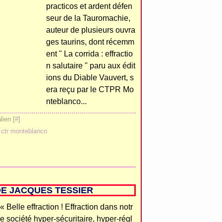
practicos et ardent défen
seur de la Tauromachie,
auteur de plusieurs ouvra
ges taurins, dont récemm
ent " La corrida : effractio
n salutaire " paru aux édit
ions du Diable Vauvert, s
era reçu par le CTPR Mo
nteblanco...
ien [
#
]
,
ctr monteblanco
DE JACQUES TESSIER
« Belle effraction ! Effraction dans notr
e société hyper-sécuritaire, hyper-régl