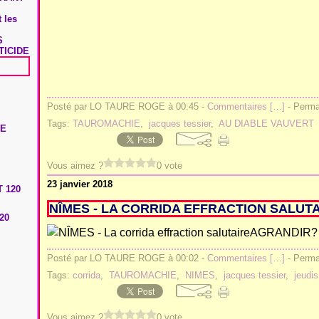
 les
S
TICIDE
Posté par LO TAURE ROGE à 00:45 -
Commentaires [
…
]
- Permal
Tags:
TAUROMACHIE
,
jacques tessier
,
AU DIABLE VAUVERT
Vous aimez ?
0 vote
23 janvier 2018
NÎMES - LA CORRIDA EFFRACTION SALUT
20
AGRANDIR?
Posté par LO TAURE ROGE à 00:02 -
Commentaires [
…
]
- Permal
Tags:
corrida
,
TAUROMACHIE
,
NIMES
,
jacques tessier
,
jeudis
Vous aimez ?
0 vote