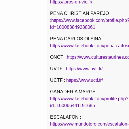
https://toros-en-vic.fr/
PENA CHRISTIAN PAREJO
:
https://www.facebook.com/profile.php
id=100083849288061
PENA CARLOS OLSINA :
https://www.facebook.com/pena.carlos
ONCT :
https://www.culturestaurines.c
UVTF :
https://www.uvtf.fr/
UCTF :
https://www.uctf.fr/
GANADERIA MARGÉ :
https://www.facebook.com/profile.php?
id=100066441191685
ESCALAFON :
https://www.mundotoro.com/escalafon-