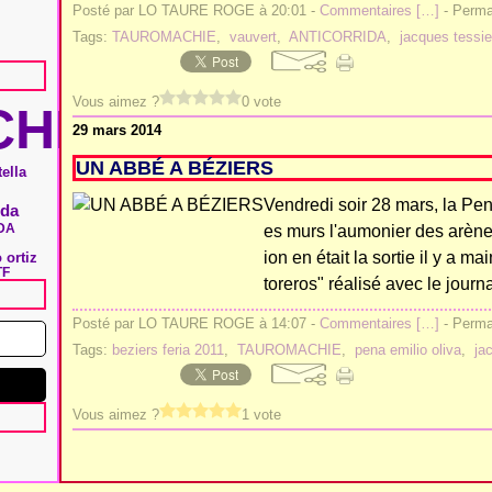
Posté par LO TAURE ROGE à 20:01 -
Commentaires [
…
]
- Permal
Tags:
TAUROMACHIE
,
vauvert
,
ANTICORRIDA
,
jacques tessie
Vous aimez ?
0 vote
HIE
29 mars 2014
UN ABBÉ A BÉZIERS
ella
Vendredi soir 28 mars, la Pen
ida
DA
es murs l'aumonier des arène
ion en était la sortie il y a m
 ortiz
TF
toreros" réalisé avec le journal
Posté par LO TAURE ROGE à 14:07 -
Commentaires [
…
]
- Permal
Tags:
beziers feria 2011
,
TAUROMACHIE
,
pena emilio oliva
,
ja
Vous aimez ?
1 vote