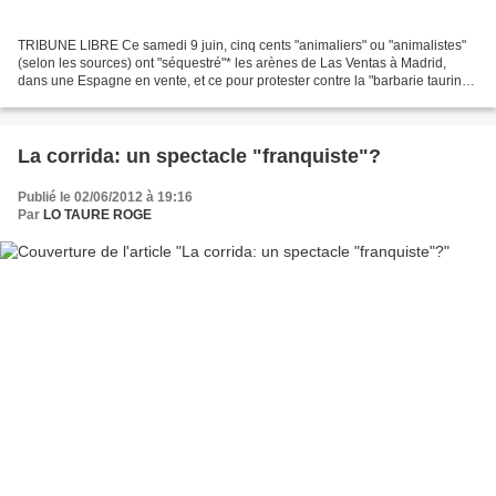
TRIBUNE LIBRE Ce samedi 9 juin, cinq cents "animaliers" ou "animalistes"
(selon les sources) ont "séquestré"* les arènes de Las Ventas à Madrid,
dans une Espagne en vente, et ce pour protester contre la "barbarie taurine".
18 000 toros sacrifiés à l'année...
La corrida: un spectacle "franquiste"?
Publié le 02/06/2012 à 19:16
Par
LO TAURE ROGE