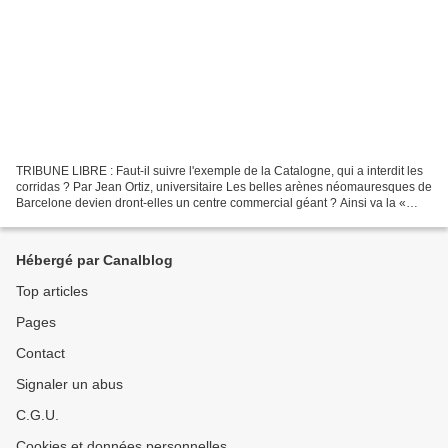
TRIBUNE LIBRE : Faut-il suivre l'exemple de la Catalogne, qui a interdit les
corridas ? Par Jean Ortiz, universitaire Les belles arènes néomauresques de
Barcelone devien dront-elles un centre commercial géant ? Ainsi va la «
mondialisation »... Après...
Hébergé par Canalblog
Top articles
Pages
Contact
Signaler un abus
C.G.U.
Cookies et données personnelles