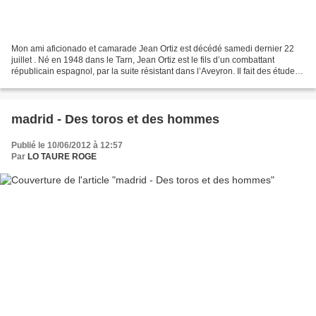
Mon ami aficionado et camarade Jean Ortiz est décédé samedi dernier 22
juillet . Né en 1948 dans le Tarn, Jean Ortiz est le fils d’un combattant
républicain espagnol, par la suite résistant dans l’Aveyron. Il fait des études
supérieures à Montpellier...
madrid - Des toros et des hommes
Publié le 10/06/2012 à 12:57
Par
LO TAURE ROGE