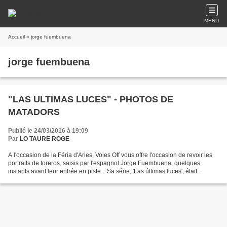
MENU
Accueil
» jorge fuembuena
jorge fuembuena
"LAS ULTIMAS LUCES" - PHOTOS DE
MATADORS
Publié le 24/03/2016 à 19:09
Par
LO TAURE ROGE
A l'occasion de la Féria d'Arles, Voies Off vous offre l'occasion de revoir les
portraits de toreros, saisis par l'espagnol Jorge Fuembuena, quelques
instants avant leur entrée en piste... Sa série, 'Las últimas luces', était
sélectionnée pour le Prix...