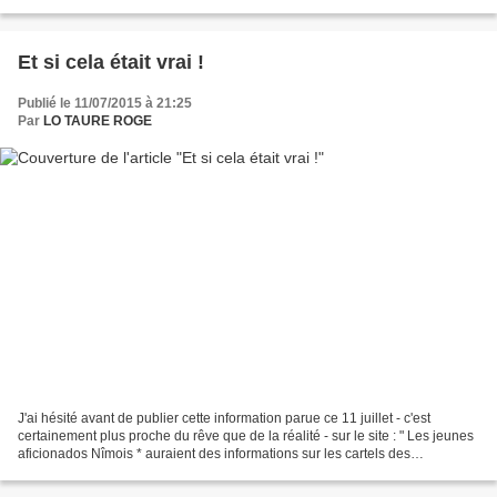
les conséquences culturelles,...
Et si cela était vrai !
Publié le 11/07/2015 à 21:25
Par
LO TAURE ROGE
J'ai hésité avant de publier cette information parue ce 11 juillet - c'est
certainement plus proche du rêve que de la réalité - sur le site : " Les jeunes
aficionados Nîmois * auraient des informations sur les cartels des
vendanges à Nîmes. S'ils se révèlent...