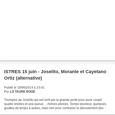
ISTRES 15 juin - Joselito, Morante et Cayetano
Ortiz (alternative)
Publié le 18/06/2014 à 23:41
Par
LO TAURE ROGE
Triomphe de Joselito qui est sorti par la grande porte pour avoir coupé
quatre oreilles et une queue… Arènes pleines. Temps pluvieux, quelques
gouttes de temps à autres, mais rien pour contrarier le déroulement des
opérations. Une corrida qu’il fallait...