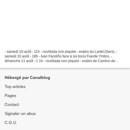
- samedi 10 août - 11h - novillada non piquée - erales du Lartet (Gers), -
samedi 10 août - 18h - Ivan Fandiño face à six toros Fuente Ymbro, -
dimanche 11 août - 1 1h - novillada non piquée - erales de Camino de
Santiago (Gers), - mercredi 14 août -...
Hébergé par Canalblog
Top articles
Pages
Contact
Signaler un abus
C.G.U.