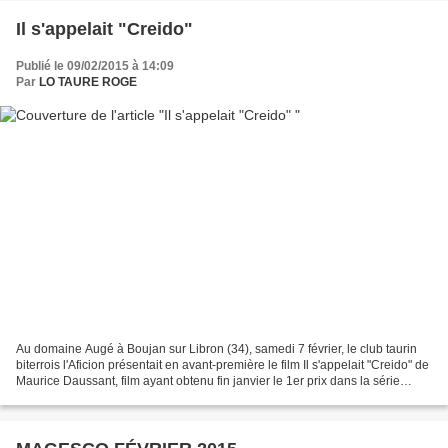
Il s'appelait "Creido"
Publié le 09/02/2015 à 14:09
Par
LO TAURE ROGE
Au domaine Augé à Boujan sur Libron (34), samedi 7 février, le club taurin
biterrois l'Aficion présentait en avant-première le film Il s'appelait "Creido" de
Maurice Daussant, film ayant obtenu fin janvier le 1er prix dans la série
corrida au 7eme Festival...