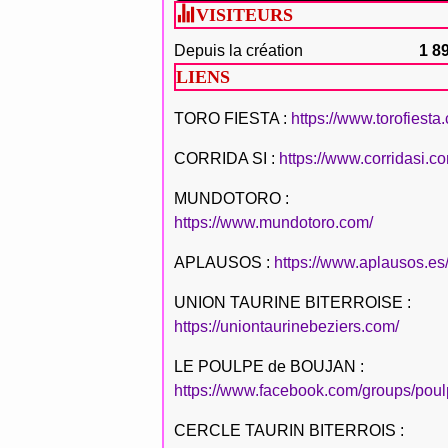
VISITEURS
Depuis la création
1 8
LIENS
TORO FIESTA :
https://www.torofiesta
CORRIDA SI :
https://www.corridasi.c
MUNDOTORO :
https://www.mundotoro.com/
APLAUSOS :
https://www.aplausos.es
UNION TAURINE BITERROISE :
https://uniontaurinebeziers.com/
LE POULPE de BOUJAN :
https://www.facebook.com/groups/poul
CERCLE TAURIN BITERROIS :