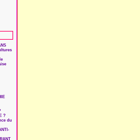
ANS
ultures
de
aise
HIE
?
E ?
ence du
NTI-
URANT