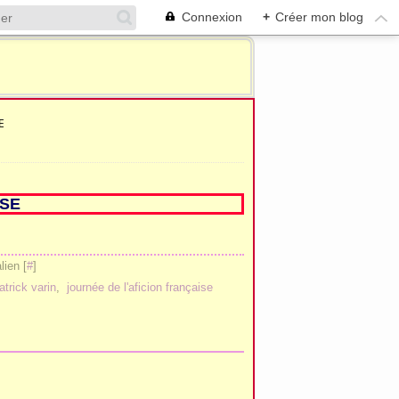
Connexion
+
Créer mon blog
E
ISE
ien [
#
]
atrick varin
,
journée de l'aficion française