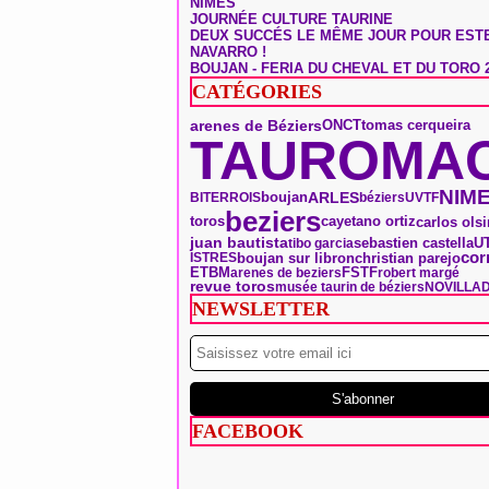
NÎMES
JOURNÉE CULTURE TAURINE
DEUX SUCCÉS LE MÊME JOUR POUR EST
NAVARRO !
BOUJAN - FERIA DU CHEVAL ET DU TORO 
CATÉGORIES
arenes de Béziers
ONCT
tomas cerqueira
TAUROMAC
NIM
boujan
ARLES
BITERROIS
béziers
UVTF
beziers
toros
carlos ols
cayetano ortiz
juan bautista
sebastien castella
U
tibo garcia
cor
boujan sur libron
christian parejo
ISTRES
ETBM
FSTF
arenes de beziers
robert margé
revue toros
musée taurin de béziers
NOVILLA
NEWSLETTER
FACEBOOK