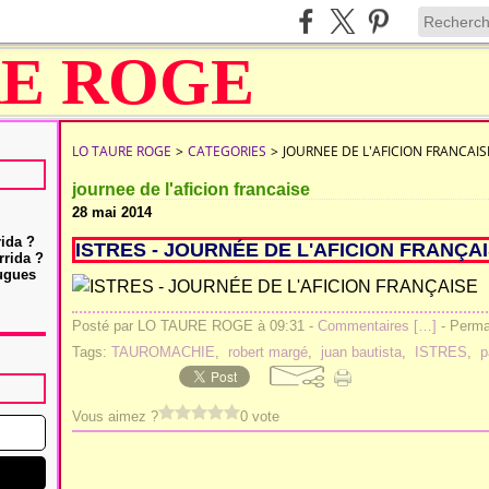
LO TAURE ROGE
>
CATEGORIES
>
JOURNEE DE L'AFICION FRANCAIS
journee de l'aficion francaise
28 mai 2014
rida ?
ISTRES - JOURNÉE DE L'AFICION FRANÇA
rrida ?
Hugues
Posté par LO TAURE ROGE à 09:31 -
Commentaires [
…
]
- Permal
Tags:
TAUROMACHIE
,
robert margé
,
juan bautista
,
ISTRES
,
p
Vous aimez ?
0 vote