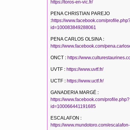
https://toros-en-vic.fr/
PENA CHRISTIAN PAREJO
:
https://www.facebook.com/profile.php
id=100083849288061
PENA CARLOS OLSINA :
https://www.facebook.com/pena.carlos
ONCT :
https://www.culturestaurines.c
UVTF :
https://www.uvtf.fr/
UCTF :
https://www.uctf.fr/
GANADERIA MARGÉ :
https://www.facebook.com/profile.php?
id=100066441191685
ESCALAFON :
https://www.mundotoro.com/escalafon-