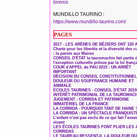
toreros
MUNDILLO TAURINO :
https://www.mundillo-taurino.com/
PAGES
2017 - LES ARÈNES DE BÉZIERS ONT 120 
Charte pour les libertés et la diversité des c
: la parole aux Maires
CONSEIL D'ÉTAT la tauromachie fait partie 
l'exception culturelle prévue par la loi franç
COUR d'APPEL de PAU 2015 : UN ARRÊT
IMPORTANT
DÉCISION DU CONSEIL CONSTITUTIONNEL
DOULEUR OU SOUFFRANCE HUMAINE ET
ANIMALE
ÉCOLES TAURINES - CONSEIL D'ÉTAT 2019
INTÉRÊT PATRIMONIAL DE LA TAUROMAC
JUGEMENT : CORRIDA ET PATRIMOINE
IMMATÉRIEL DE LA FRANCE
LA CORRIDA - POURQUOI TANT DE HAINE 
LA CORRIDA : UN SPECTACLE FRANQUIST
L’enfant n’est pas exclu de ce qui fait l’ess
vivant
LES ÉCOLES TAURINES FONT PLIER LES A
CORRIDAS
LE TAUREAU RESSENT-IL LA DOULEUR D