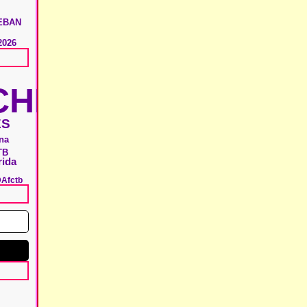
EBAN
2026
HIE
ES
ina
TB
rida
DA
fctb