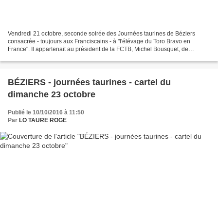
Vendredi 21 octobre, seconde soirée des Journées taurines de Béziers
consacrée - toujours aux Franciscains - à "l'élévage du Toro Bravo en
France". Il appartenait au président de la FCTB, Michel Bousquet, de
présenter les éleveurs français - Gérard Granier,...
BÉZIERS - journées taurines - cartel du
dimanche 23 octobre
Publié le 10/10/2016 à 11:50
Par
LO TAURE ROGE