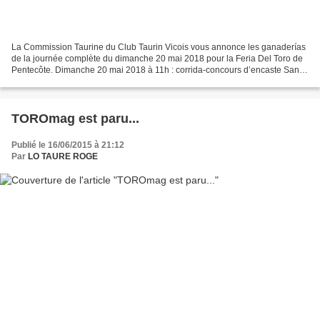
La Commission Taurine du Club Taurin Vicois vous annonce les ganaderías
de la journée complète du dimanche 20 mai 2018 pour la Feria Del Toro de
Pentecôte. Dimanche 20 mai 2018 à 11h : corrida-concours d’encaste Santa
Coloma. Toros de La Quinta, Juan...
TOROmag est paru...
Publié le 16/06/2015 à 21:12
Par
LO TAURE ROGE