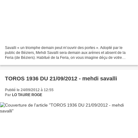
Savalli « un triomphe demain peut m’ouvrir des portes ». Adopté par le
public de Béziers, Mehdi Savalli sera demain aux arènes et absent de la
Feria (de Béziers). Habitué de la Feria, on vous imagine déçu de votre
absence à Béziers ? C’est certain que...
TOROS 1936 DU 21/09/2012 - mehdi savalli
Publié le 24/09/2012 à 12:55
Par
LO TAURE ROGE