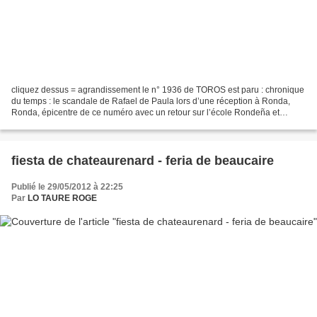
cliquez dessus = agrandissement le n° 1936 de TOROS est paru : chronique
du temps : le scandale de Rafael de Paula lors d’une réception à Ronda,
Ronda, épicentre de ce numéro avec un retour sur l’école Rondeña et
compte rendu de la Feria de Pedro Romero,...
fiesta de chateaurenard - feria de beaucaire
Publié le 29/05/2012 à 22:25
Par
LO TAURE ROGE