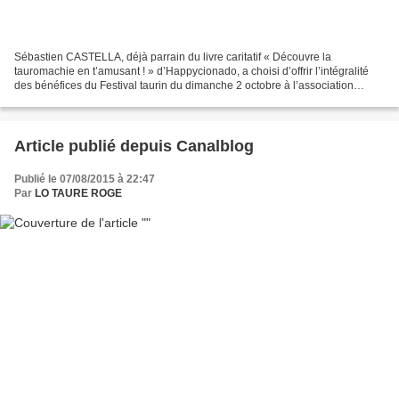
Sébastien CASTELLA, déjà parrain du livre caritatif « Découvre la
tauromachie en t’amusant ! » d’Happycionado, a choisi d’offrir l’intégralité
des bénéfices du Festival taurin du dimanche 2 octobre à l’association
Trisomie 21 Gard pour venir en aide à...
Article publié depuis Canalblog
Publié le 07/08/2015 à 22:47
Par
LO TAURE ROGE