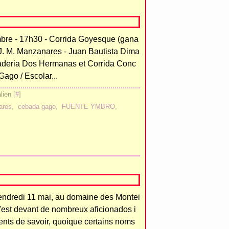
re - 17h30 - Corrida Goyesque (gana
- J. M. Manzanares - Juan Bautista Dima
aderia Dos Hermanas et Corrida Conc
ago / Escolar...
ien [
#
]
ares
,
cebada gago
,
FUENTE YMBRO
,
endredi 11 mai, au domaine des Montei
c'est devant de nombreux aficionados i
ents de savoir, quoique certains noms