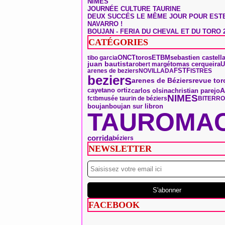
NÎMES
JOURNÉE CULTURE TAURINE
DEUX SUCCÉS LE MÊME JOUR POUR EST
NAVARRO !
BOUJAN - FERIA DU CHEVAL ET DU TORO 
CATÉGORIES
ONCT
toros
ETBM
sebastien castell
tibo garcia
tomas cerqueira
juan bautista
U
robert margé
FSTF
arenes de beziers
NOVILLADA
ISTRES
beziers
arenes de Béziers
revue tor
A
carlos olsina
christian parejo
cayetano ortiz
NIMES
fctb
musée taurin de béziers
BITERRO
boujan
boujan sur libron
TAUROMAC
corrida
béziers
NEWSLETTER
FACEBOOK