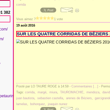
corrida
91 382
Vous aimez ?
1 vote
19 août 2016
.com/
SUR LES QUATRE CORRIDAS DE BÉZIERS 
om/
/
Posté par LO TAURE ROGE à 14:59 -
Commentaires [
…
]
- Permal
Tags:
corrida
,
margé
,
miura
,
TAUROMACHIE
,
mendoza
,
davi
petaurinboujan/
juan bautista
,
sebastien castella
,
arenes de Béziers
,
garcigrand
lamelas
,
bohorquez
,
joaquin nunez