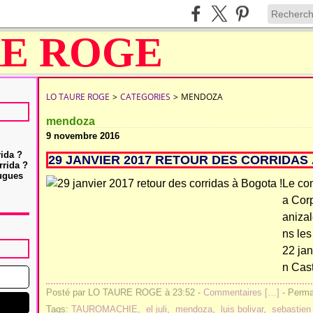
LO TAURE ROGE
>
CATEGORIES
>
MENDOZA
mendoza
9 novembre 2016
rida ?
29 JANVIER 2017 RETOUR DES CORRIDAS 
rrida ?
Hugues
Le con
a Cor
anizal
ns le
22 jan
n Cas
Posté par LO TAURE ROGE à 23:52 -
Commentaires [
…
]
- Permal
Tags:
TAUROMACHIE
,
el juli
,
mendoza
,
luis bolivar
,
sebastien 