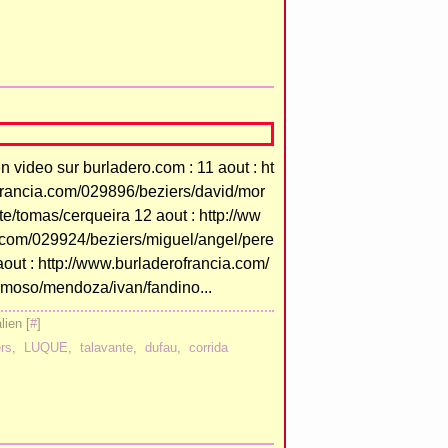
video sur burladero.com : 11 aout : ht
francia.com/029896/beziers/david/mor
te/tomas/cerqueira 12 aout : http://ww
.com/029924/beziers/miguel/angel/pere
aout : http://www.burladerofrancia.com/
moso/mendoza/ivan/fandino...
ien [
#
]
ers
,
LUQUE
,
talavante
,
dufau
,
corrida