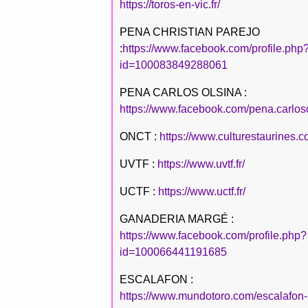
https://toros-en-vic.fr/
PENA CHRISTIAN PAREJO
:
https://www.facebook.com/profile.php
id=100083849288061
PENA CARLOS OLSINA :
https://www.facebook.com/pena.carlos
ONCT :
https://www.culturestaurines.c
UVTF :
https://www.uvtf.fr/
UCTF :
https://www.uctf.fr/
GANADERIA MARGÉ :
https://www.facebook.com/profile.php?
id=100066441191685
ESCALAFON :
https://www.mundotoro.com/escalafon-