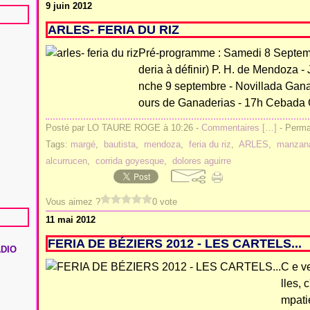
9 juin 2012
ARLES- FERIA DU RIZ
Pré-programme : Samedi 8 Septemb
deria à définir) P. H. de Mendoza 
nche 9 septembre - Novillada Gan
ours de Ganaderias - 17h Cebada G
Posté par LO TAURE ROGE à 10:26 -
Commentaires [
…
]
- Permal
Tags:
margé
,
bautista
,
mendoza
,
feria du riz
,
ARLES
,
manzan
alcurrucen
,
corrida goyesque
,
dolores aguirre
Vous aimez ?
0 vote
11 mai 2012
FERIA DE BÉZIERS 2012 - LES CARTELS...
ADIO
C e v
lles, 
mpati