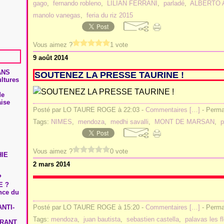
gago
,
fernando robleno
,
LILIAN FERRANI
,
parladé
,
ALBERTO 
manolo vanegas
,
feria du riz 2015
Vous aimez ?
1 vote
9 août 2014
ANS
SOUTENEZ LA PRESSE TAURINE !
ultures
de
aise
Posté par LO TAURE ROGE à 22:03 -
Commentaires [
…
]
- Permal
Tags:
NIMES
,
mendoza
,
medhi savalli
,
MONT DE MARSAN
,
p
Vous aimez ?
0 vote
HIE
2 mars 2014
?
E ?
ence du
NTI-
Posté par LO TAURE ROGE à 15:20 -
Commentaires [
…
]
- Permal
Tags:
mendoza
,
juan bautista
,
sebastien castella
,
palavas les f
URANT