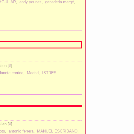
AGUILAR
,
andy younes
,
ganaderia margé
,
ien [
#
]
lanete corrida
,
Madrid
,
ISTRES
ien [
#
]
lots
,
antonio ferrera
,
MANUEL ESCRIBANO
,