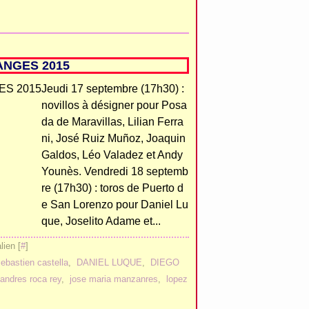
ANGES 2015
Jeudi 17 septembre (17h30) :
novillos à désigner pour Posa
da de Maravillas, Lilian Ferra
ni, José Ruiz Muñoz, Joaquin
Galdos, Léo Valadez et Andy
Younès. Vendredi 18 septemb
re (17h30) : toros de Puerto d
e San Lorenzo pour Daniel Lu
que, Joselito Adame et...
ien [
#
]
ebastien castella
,
DANIEL LUQUE
,
DIEGO
andres roca rey
,
jose maria manzanres
,
lopez