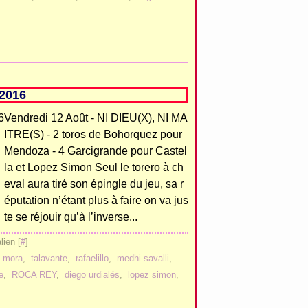
2016
Vendredi 12 Août - NI DIEU(X), NI MA
ITRE(S) - 2 toros de Bohorquez pour
Mendoza - 4 Garcigrande pour Castel
la et Lopez Simon Seul le torero à ch
eval aura tiré son épingle du jeu, sa r
éputation n’étant plus à faire on va jus
te se réjouir qu’à l’inverse...
ien [
#
]
d mora
,
talavante
,
rafaelillo
,
medhi savalli
,
e
,
ROCA REY
,
diego urdialés
,
lopez simon
,