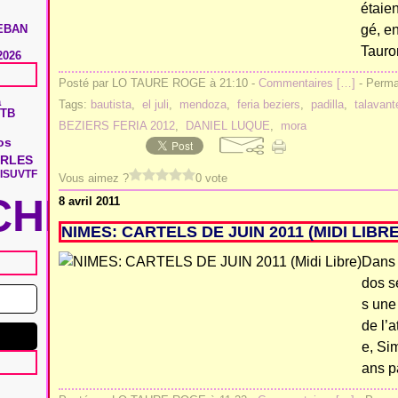
étaien
EBAN
gé, e
Tauro
2026
Posté par LO TAURE ROGE à 21:10 -
Commentaires [
…
]
- Permal
a
Tags:
bautista
,
el juli
,
mendoza
,
feria beziers
,
padilla
,
talavant
TB
BEZIERS FERIA 2012
,
DANIEL LUQUE
,
mora
os
RLES
IS
UVTF
Vous aimez ?
0 vote
HIE
8 avril 2011
NIMES: CARTELS DE JUIN 2011 (MIDI LIBRE
Dans 
dos s
s une
de l’a
e, Si
ans p