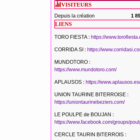
VISITEURS
Depuis la création
1 8
LIENS
TORO FIESTA :
https://www.torofiesta
CORRIDA SI :
https://www.corridasi.c
MUNDOTORO :
https://www.mundotoro.com/
APLAUSOS :
https://www.aplausos.es
UNION TAURINE BITERROISE :
https://uniontaurinebeziers.com/
LE POULPE de BOUJAN :
https://www.facebook.com/groups/poul
CERCLE TAURIN BITERROIS :