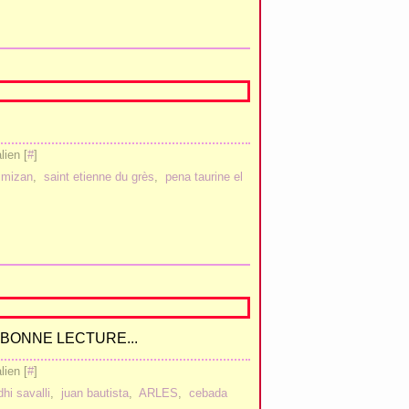
ien [
#
]
imizan
,
saint etienne du grès
,
pena taurine el
 BONNE LECTURE...
ien [
#
]
hi savalli
,
juan bautista
,
ARLES
,
cebada