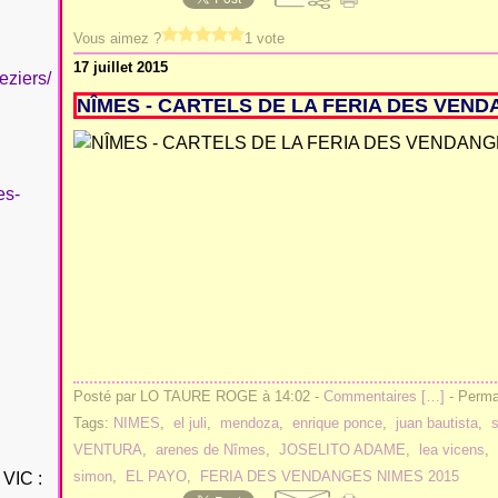
Vous aimez ?
1 vote
17 juillet 2015
eziers/
NÎMES - CARTELS DE LA FERIA DES VEND
es-
Posté par LO TAURE ROGE à 14:02 -
Commentaires [
…
]
- Permal
Tags:
NIMES
,
el juli
,
mendoza
,
enrique ponce
,
juan bautista
,
s
VENTURA
,
arenes de Nîmes
,
JOSELITO ADAME
,
lea vicens
,
simon
,
EL PAYO
,
FERIA DES VENDANGES NIMES 2015
VIC :