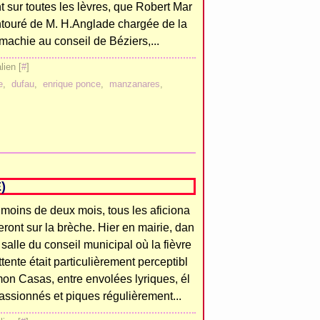
t sur toutes les lèvres, que Robert Mar
ntouré de M. H.Anglade chargée de la
machie au conseil de Béziers,...
ien [
#
]
e
,
dufau
,
enrique ponce
,
manzanares
,
)
moins de deux mois, tous les aficiona
eront sur la brèche. Hier en mairie, dan
 salle du conseil municipal où la fièvre
ttente était particulièrement perceptibl
mon Casas, entre envolées lyriques, él
assionnés et piques régulièrement...