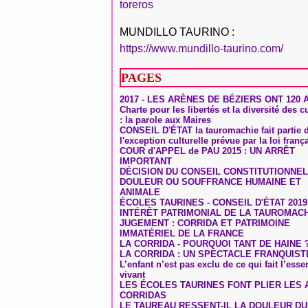
toreros
MUNDILLO TAURINO :
https://www.mundillo-taurino.com/
PAGES
2017 - LES ARÈNES DE BÉZIERS ONT 120 
Charte pour les libertés et la diversité des c
: la parole aux Maires
CONSEIL D'ÉTAT la tauromachie fait partie 
l'exception culturelle prévue par la loi franç
COUR d'APPEL de PAU 2015 : UN ARRÊT
IMPORTANT
DÉCISION DU CONSEIL CONSTITUTIONNEL
DOULEUR OU SOUFFRANCE HUMAINE ET
ANIMALE
ÉCOLES TAURINES - CONSEIL D'ÉTAT 2019
INTÉRÊT PATRIMONIAL DE LA TAUROMAC
JUGEMENT : CORRIDA ET PATRIMOINE
IMMATÉRIEL DE LA FRANCE
LA CORRIDA - POURQUOI TANT DE HAINE 
LA CORRIDA : UN SPECTACLE FRANQUIST
L’enfant n’est pas exclu de ce qui fait l’ess
vivant
LES ÉCOLES TAURINES FONT PLIER LES A
CORRIDAS
LE TAUREAU RESSENT-IL LA DOULEUR D