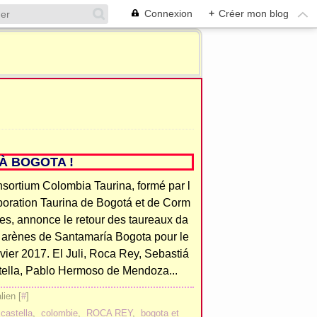
Connexion
+
Créer mon blog
À BOGOTA !
sortium Colombia Taurina, formé par l
poration Taurina de Bogotá et de Corm
es, annonce le retour des taureaux da
s arènes de Santamaría Bogota pour le
vier 2017. El Juli, Roca Rey, Sebastiá
tella, Pablo Hermoso de Mendoza...
ien [
#
]
castella
,
colombie
,
ROCA REY
,
bogota et