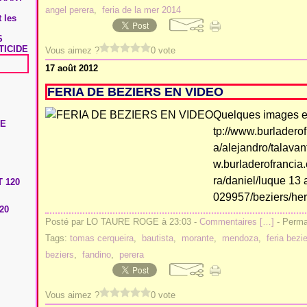
angel perera
,
feria de la mer 2014
 les
S
TICIDE
Vous aimez ?
0 vote
17 août 2012
FERIA DE BEZIERS EN VIDEO
Quelques images en 
tp://www.burladero
a/alejandro/talavan
w.burladerofrancia
ra/daniel/luque 13 
029957/beziers/her
20
Posté par LO TAURE ROGE à 23:03 -
Commentaires [
…
]
- Permal
Tags:
tomas cerqueira
,
bautista
,
morante
,
mendoza
,
feria bezi
beziers
,
fandino
,
perera
Vous aimez ?
0 vote