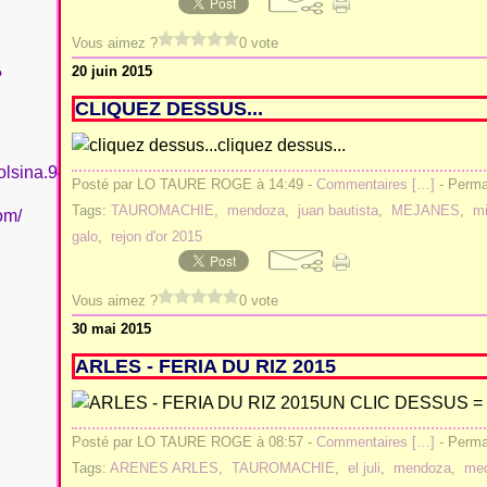
Vous aimez ?
0 vote
20 juin 2015
?
CLIQUEZ DESSUS...
cliquez dessus...
olsina.94
Posté par LO TAURE ROGE à 14:49 -
Commentaires [
…
]
- Permal
Tags:
TAUROMACHIE
,
mendoza
,
juan bautista
,
MEJANES
,
m
om/
galo
,
rejon d'or 2015
Vous aimez ?
0 vote
30 mai 2015
ARLES - FERIA DU RIZ 2015
UN CLIC DESSUS =
Posté par LO TAURE ROGE à 08:57 -
Commentaires [
…
]
- Permal
Tags:
ARENES ARLES
,
TAUROMACHIE
,
el juli
,
mendoza
,
med