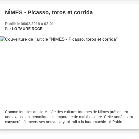
NÎMES - Picasso, toros et corrida
Publié le 06/02/2018 à 02:01
Par
LO TAURE ROGE
Comme tous les ans le Musée des cultures taurines de Nîmes présentera
une exposition thématique et temporaire de mai à octobre. Cette année sera
consacré - à travers ses oeuvres ayant trait à la tauromachie - à Pablo
Picasso et à son génie. Picasso grand...