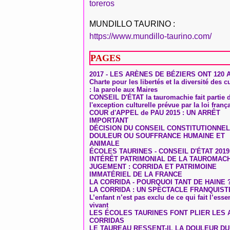
toreros
MUNDILLO TAURINO :
https://www.mundillo-taurino.com/
PAGES
2017 - LES ARÈNES DE BÉZIERS ONT 120 
Charte pour les libertés et la diversité des c
: la parole aux Maires
CONSEIL D'ÉTAT la tauromachie fait partie 
l'exception culturelle prévue par la loi franç
COUR d'APPEL de PAU 2015 : UN ARRÊT
IMPORTANT
DÉCISION DU CONSEIL CONSTITUTIONNEL
DOULEUR OU SOUFFRANCE HUMAINE ET
ANIMALE
ÉCOLES TAURINES - CONSEIL D'ÉTAT 2019
INTÉRÊT PATRIMONIAL DE LA TAUROMAC
JUGEMENT : CORRIDA ET PATRIMOINE
IMMATÉRIEL DE LA FRANCE
LA CORRIDA - POURQUOI TANT DE HAINE 
LA CORRIDA : UN SPECTACLE FRANQUIST
L’enfant n’est pas exclu de ce qui fait l’ess
vivant
LES ÉCOLES TAURINES FONT PLIER LES A
CORRIDAS
LE TAUREAU RESSENT-IL LA DOULEUR D