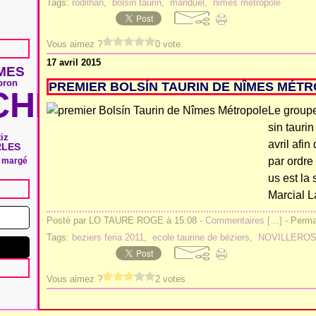
Tags:
rodilhan
,
bolsin taurin
,
manduel
,
nimes metropole
Vous aimez ?
0 vote
17 avril 2015
MES
bron
PREMIER BOLSÍN TAURIN DE NÎMES MÉT
HIE
Le groupe
sin tauri
iz
avril afin
RLES
par ordre
t margé
us est la
Marcial L
Posté par LO TAURE ROGE à 15:08 -
Commentaires [
…
]
- Permal
Tags:
beziers feria 2011
,
ecole taurine de béziers
,
NOVILLERO
Vous aimez ?
2 votes