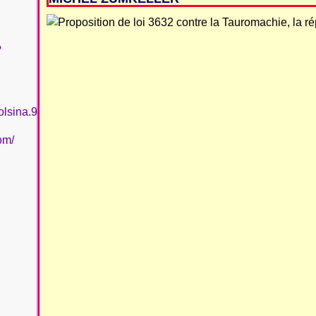
?
olsina.94
om/