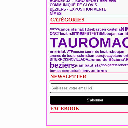
BORDEAUX - TORO SPORT REVIENS !
COMMUNIQUÉ DE CLOVIS
BÉZIERS - EXPOSITION VENTE
NÎMES
CATÉGORIES
NI
toros
carlos olsina
UTB
sebastien castella
ONCT
FSTF
ETBM
boujan sur li
béziers
ISTRES
TAUROMAC
corrida
boujan
UVTF
musée taurin de béziers
christian parejo
arenes de beziers
cayetano ort
arenes de Béziers
A
BITERROIS
NOVILLADA
beziers
juan bautista
tibo garcia
rober
tomas cerqueira
revue toros
fctb
NEWSLETTER
FACEBOOK