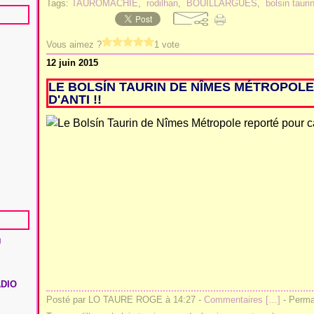
Tags:
TAUROMACHIE
,
rodilhan
,
BOUILLARGUES
,
bolsin tauri
Vous aimez ?
1 vote
12 juin 2015
LE BOLSÍN TAURIN DE NÎMES MÉTROPOL
D'ANTI !!
U
ADIO
Posté par LO TAURE ROGE à 14:27 -
Commentaires [
…
]
- Permal