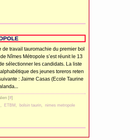
ROPOLE
 de travail tauromachie du premier bol
n de Nîmes Métropole s’est réunit le 13
 de sélectionner les candidats. La liste
 alphabétique des jeunes toreros reten
 suivante : Jaime Casas (Ecole Taurine
alanda...
ien [
#
]
S
,
ETBM
,
bolsin taurin
,
nimes metropole