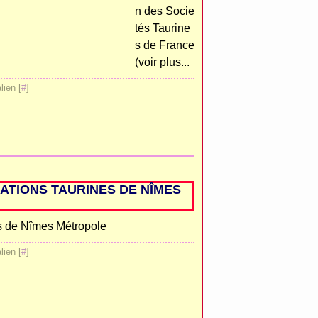
n des Socie
tés Taurine
s de France
(voir plus...
ien [
#
]
ATIONS TAURINES DE NÎMES
ien [
#
]