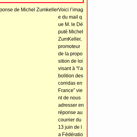
Voici l’imag
e du mail q
ue M. le Dé
puté Michel
ZumKeller,
promoteur
de la propo
sition de loi
visant à “l’a
bolition des
corridas en
France” vie
nt de nous
adresser en
réponse au
courrier du
13 juin de l
a Fédératio