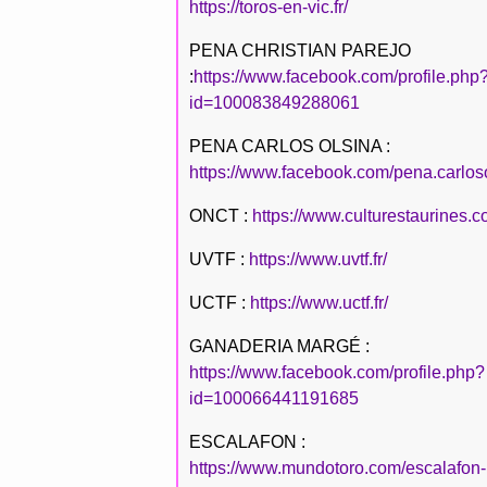
https://toros-en-vic.fr/
PENA CHRISTIAN PAREJO
:
https://www.facebook.com/profile.php
id=100083849288061
PENA CARLOS OLSINA :
https://www.facebook.com/pena.carlos
ONCT :
https://www.culturestaurines.c
UVTF :
https://www.uvtf.fr/
UCTF :
https://www.uctf.fr/
GANADERIA MARGÉ :
https://www.facebook.com/profile.php?
id=100066441191685
ESCALAFON :
https://www.mundotoro.com/escalafon-