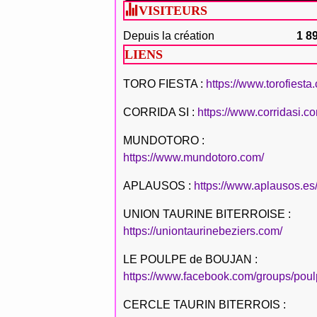
VISITEURS
Depuis la création
1 8
LIENS
TORO FIESTA :
https://www.torofiesta
CORRIDA SI :
https://www.corridasi.c
MUNDOTORO :
https://www.mundotoro.com/
APLAUSOS :
https://www.aplausos.es
UNION TAURINE BITERROISE :
https://uniontaurinebeziers.com/
LE POULPE de BOUJAN :
https://www.facebook.com/groups/poul
CERCLE TAURIN BITERROIS :