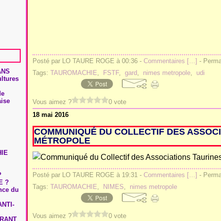
Posté par LO TAURE ROGE à 00:36 -
Commentaires [
…
]
- Permal
ANS
Tags:
TAUROMACHIE
,
FSTF
,
gard
,
nimes metropole
,
udi
ultures
de
aise
Vous aimez ?
0 vote
18 mai 2016
COMMUNIQUÉ DU COLLECTIF DES ASSOCI
MÉTROPOLE
HIE
?
Posté par LO TAURE ROGE à 19:31 -
Commentaires [
…
]
- Permal
E ?
Tags:
TAUROMACHIE
,
NIMES
,
nimes metropole
ence du
NTI-
Vous aimez ?
0 vote
URANT