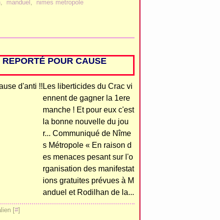
n
,
manduel
,
nimes metropole
E REPORTÉ POUR CAUSE
Les liberticides du Crac vi
ennent de gagner la 1ere
manche ! Et pour eux c'est
la bonne nouvelle du jou
r... Communiqué de Nîme
s Métropole « En raison d
es menaces pesant sur l'o
rganisation des manifestat
ions gratuites prévues à M
anduel et Rodilhan de la...
ien [
#
]