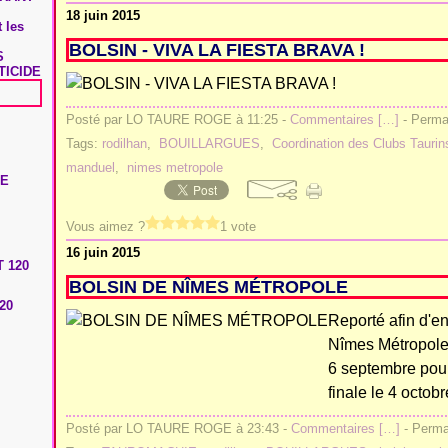
18 juin 2015
 les
BOLSIN - VIVA LA FIESTA BRAVA !
S
TICIDE
Posté par LO TAURE ROGE à 11:25 -
Commentaires [
…
]
- Permal
Tags:
rodilhan
,
BOUILLARGUES
,
Coordination des Clubs Taurin
manduel
,
nimes metropole
Vous aimez ?
1 vote
16 juin 2015
BOLSIN DE NÎMES MÉTROPOLE
20
Reporté afin d'en
Nîmes Métropole 
6 septembre pour 
finale le 4 octobr
Posté par LO TAURE ROGE à 23:43 -
Commentaires [
…
]
- Permal