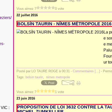
Vous aimez ?
0 vote
22 juillet 2016
eziers/
BOLSÍN TAURIN - NÎMES MÉTROPOLE 2016
La p
e so
es-
e me
Palu
Four
ur to
Posté par LO TAURE ROGE à 00:31 -
Commentaires [
…
]
- Permal
Tags:
bolsin taurin
,
nimes metropole
Vous aimez ?
1 vote
23 juin 2016
PROPOSITION DE LOI 3632 CONTRE LA T
VIC :
MICHEL ZUMKELLER