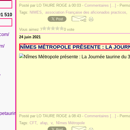
Posté par LO TAURE ROGE à 00:03 -
Commentaires [
…
]
- Permal
Tags:
NIMES
,
association Française des aficionados practicos
,
91 510
Vous aimez ?
0 vote
.com/
24 juin 2021
om/
NÎMES MÉTROPOLE PRÉSENTE : LA JOURN
/
petaurinboujan/
Posté par LO TAURE ROGE à 08:43 -
Commentaires [
…
]
- Permal
Tags:
CFT
,
afap
,
v
,
Nîmes Métropole