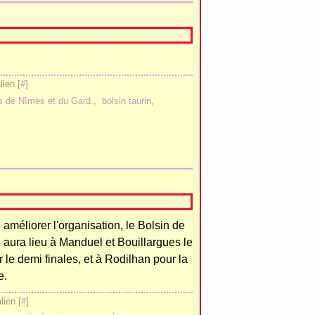
ien [
#
]
s de Nîmes et du Gard.
,
bolsin taurin
,
 améliorer l'organisation, le Bolsin de
aura lieu à Manduel et Bouillargues le
le demi finales, et à Rodilhan pour la
e.
ien [
#
]