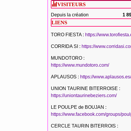
VISITEURS
Depuis la création
1 8
LIENS
TORO FIESTA :
https://www.torofiesta
CORRIDA SI :
https://www.corridasi.c
MUNDOTORO :
https://www.mundotoro.com/
APLAUSOS :
https://www.aplausos.es
UNION TAURINE BITERROISE :
https://uniontaurinebeziers.com/
LE POULPE de BOUJAN :
https://www.facebook.com/groups/poul
CERCLE TAURIN BITERROIS :