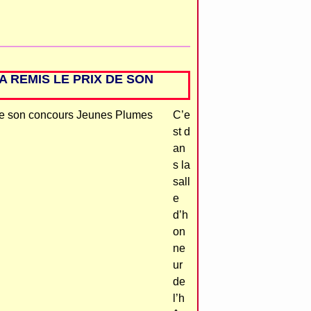
A REMIS LE PRIX DE SON
C’e
st d
an
s la
sall
e
d’h
on
ne
ur
de
l’h