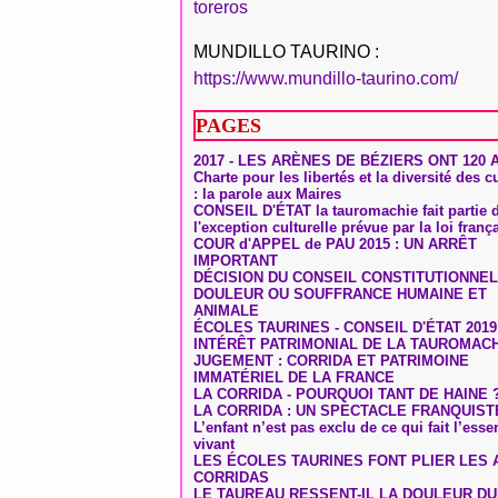
toreros
MUNDILLO TAURINO :
https://www.mundillo-taurino.com/
PAGES
2017 - LES ARÈNES DE BÉZIERS ONT 120 
Charte pour les libertés et la diversité des c
: la parole aux Maires
CONSEIL D'ÉTAT la tauromachie fait partie 
l'exception culturelle prévue par la loi franç
COUR d'APPEL de PAU 2015 : UN ARRÊT
IMPORTANT
DÉCISION DU CONSEIL CONSTITUTIONNEL
DOULEUR OU SOUFFRANCE HUMAINE ET
ANIMALE
ÉCOLES TAURINES - CONSEIL D'ÉTAT 2019
INTÉRÊT PATRIMONIAL DE LA TAUROMAC
JUGEMENT : CORRIDA ET PATRIMOINE
IMMATÉRIEL DE LA FRANCE
LA CORRIDA - POURQUOI TANT DE HAINE 
LA CORRIDA : UN SPECTACLE FRANQUIST
L’enfant n’est pas exclu de ce qui fait l’ess
vivant
LES ÉCOLES TAURINES FONT PLIER LES A
CORRIDAS
LE TAUREAU RESSENT-IL LA DOULEUR D