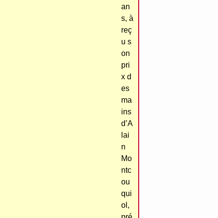
an
s, à
reç
u s
on
pri
x d
es
ma
ins
d’A
lai
n
Mo
ntc
ou
qui
ol,
pré