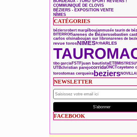
BORDEAUX - TORO SPORT REVIENS !
COMMUNIQUÉ DE CLOVIS
BÉZIERS - EXPOSITION VENTE
NÎMES
CATÉGORIES
boujan
béziers
robert margé
musée taurin de béz
arenes de Béziers
sebastien cast
BITERROIS
carlos olsina
boujan sur libron
arenes de bezi
NIMES
ARLES
revue toros
fctb
TAUROMAC
FSTF
juan bautista
ETBM
tibo garcia
ISTRES
U
corrida
ONCT
UTB
christian parejo
cayetano o
beziers
toros
tomas cerqueira
NOVILL
NEWSLETTER
FACEBOOK