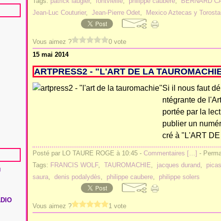
Tags:
patrick laugier
,
fontvieille
,
philippe caubere
,
BERNARD C
Jean-Luc Couturier
,
Jean-Pierre Odet
,
Mexico Aztecas y Torost
Vous aimez ?
0 vote
15 mai 2014
ARTPRESS2 - "L'ART DE LA TAUROMACHI
Si il nous faut d
ntégrante de l'Ar
portée par la lec
publier un numér
cré à "L'ART D
Posté par LO TAURE ROGE à 10:45 -
Commentaires [
…
]
- Permal
Tags:
FRANCIS WOLF
,
TAUROMACHIE
,
jacques durand
,
pica
U
saura
,
denis podalydès
,
philippe caubere
,
philippe solers
ADIO
Vous aimez ?
1 vote