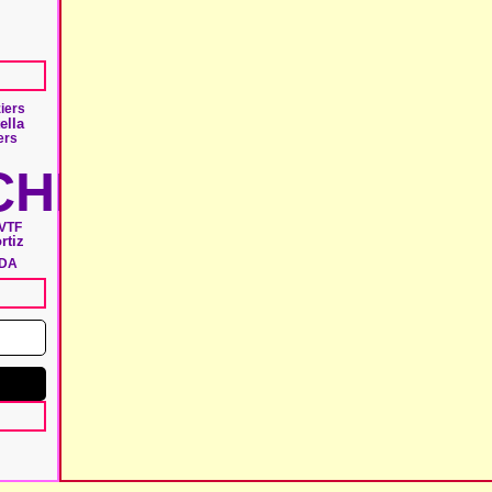
iers
ella
ers
HIE
VTF
rtiz
ADA