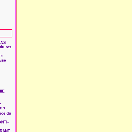
ANS
ultures
de
aise
HIE
?
E ?
ence du
NTI-
URANT