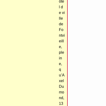
ôte
l d
e vi
lle
de
Fo
ntvi
eill
e,
ple
in
e,
q
u’A
xel
Du
mo
nd,
13