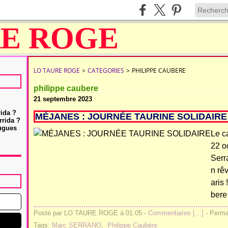
LO TAURE ROGE
>
CATEGORIES
>
PHILIPPE CAUBERE
philippe caubere
21 septembre 2023
rida ?
MÉJANES : JOURNÉE TAURINE SOLIDAIRE
rrida ?
Hugues
Le ca
22 o
Serr
n rêv
aris
bere 
Posté par LO TAURE ROGE à 01:05 -
Commentaires [
…
]
- Permal
Tags:
Marc SERRANO
,
Philippe Caubère