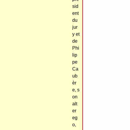
sid
ent
du
jur
y et
de
Phi
lip
pe
Ca
ub
èr
e, s
on
alt
er
eg
o,