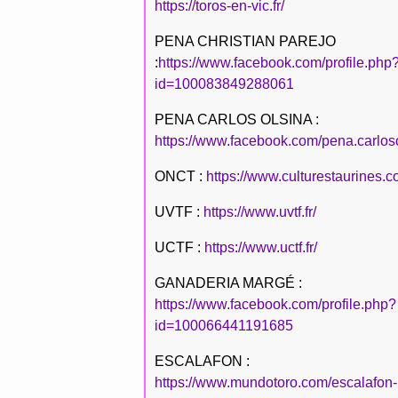
https://toros-en-vic.fr/
PENA CHRISTIAN PAREJO
:
https://www.facebook.com/profile.php
id=100083849288061
PENA CARLOS OLSINA :
https://www.facebook.com/pena.carlos
ONCT :
https://www.culturestaurines.c
UVTF :
https://www.uvtf.fr/
UCTF :
https://www.uctf.fr/
GANADERIA MARGÉ :
https://www.facebook.com/profile.php?
id=100066441191685
ESCALAFON :
https://www.mundotoro.com/escalafon-