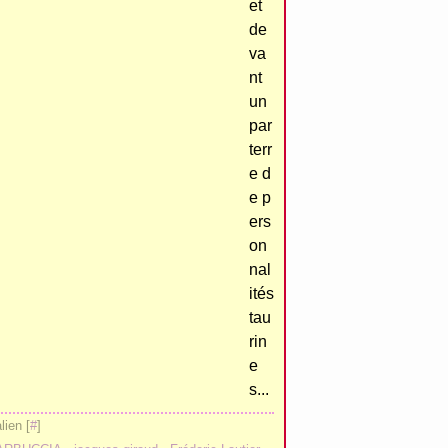
et
de
va
nt
un
par
terr
e d
e p
ers
on
nal
ités
tau
rin
e
s...
ien [
#
]