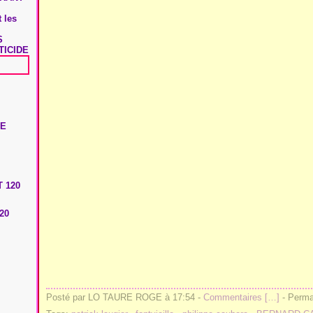
 les
S
TICIDE
20
Posté par LO TAURE ROGE à 17:54 -
Commentaires [
…
]
- Permal