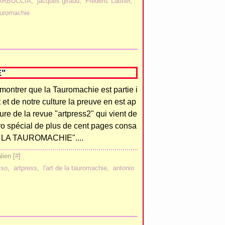
ARBUCCIA
,
jacques giraud
,
Fréderic Lautier
,
auromachie
E"
émontrer que la Tauromachie est partie i
t et de notre culture la preuve en est ap
ture de la revue "artpress2" qui vient de
o spécial de plus de cent pages consa
E LA TAUROMACHIE"....
ien [
#
]
sso
,
artpress
,
l'art de la tauromachie
,
antonio