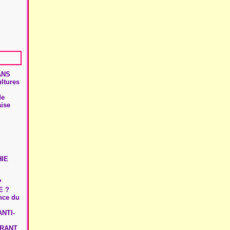
ANS
ultures
de
aise
HIE
?
E ?
ence du
NTI-
URANT