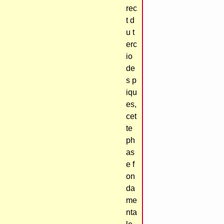
rec
t d
u t
erc
io
de
s p
iqu
es,
cet
te
ph
as
e f
on
da
me
nta