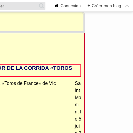
Connexion
+
Créer mon blog
DOR DE LA CORRIDA «TOROS
Sa
int
Ma
rti
n, l
e 5
jui