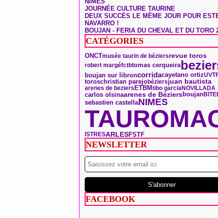
NÎMES
JOURNÉE CULTURE TAURINE
DEUX SUCCÉS LE MÊME JOUR POUR EST
NAVARRO !
BOUJAN - FERIA DU CHEVAL ET DU TORO 
CATÉGORIES
ONCT
revue toros
musée taurin de béziers
bezier
tomas cerqueira
robert margé
fctb
corrida
boujan sur libron
cayetano ortiz
UVT
toros
christian parejo
juan bautista
béziers
ETBM
arenes de beziers
tibo garcia
NOVILLADA
arenes de Béziers
boujan
carlos olsina
BITE
NIMES
sebastien castella
TAUROMAC
ARLES
FSTF
ISTRES
NEWSLETTER
FACEBOOK