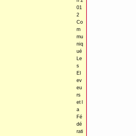
n 2
01
2
Co
m
mu
niq
ué
Le
s
El
ev
eu
rs
et l
a
Fé
dé
rati