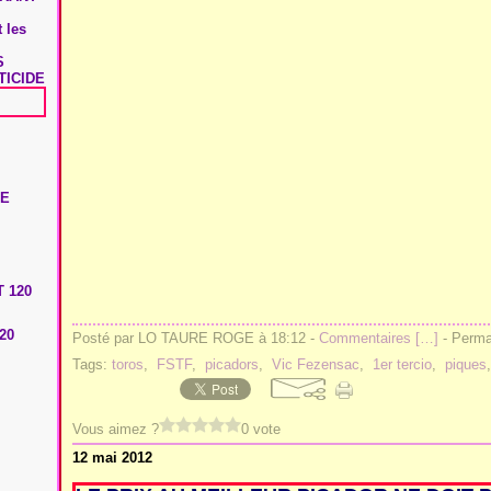
 les
S
TICIDE
20
Posté par LO TAURE ROGE à 18:12 -
Commentaires [
…
]
- Permal
Tags:
toros
,
FSTF
,
picadors
,
Vic Fezensac
,
1er tercio
,
piques
Vous aimez ?
0 vote
12 mai 2012