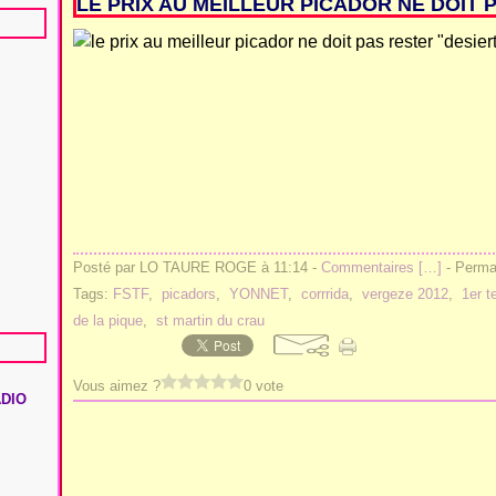
LE PRIX AU MEILLEUR PICADOR NE DOIT P
Posté par LO TAURE ROGE à 11:14 -
Commentaires [
…
]
- Permal
Tags:
FSTF
,
picadors
,
YONNET
,
corrrida
,
vergeze 2012
,
1er t
de la pique
,
st martin du crau
Vous aimez ?
0 vote
ADIO