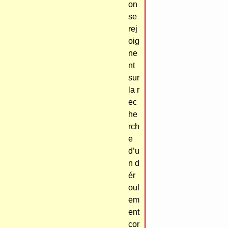
on
se
rej
oig
ne
nt
sur
la r
ec
he
rch
e
d’u
n d
ér
oul
em
ent
cor