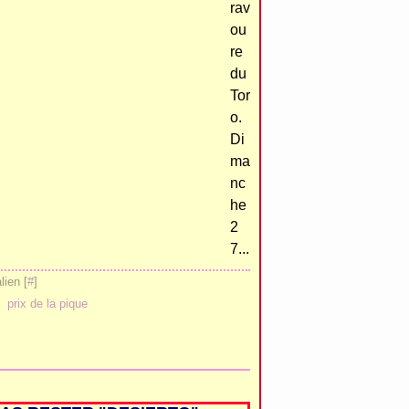
rav
ou
re
du
Tor
o.
Di
ma
nc
he
2
7...
ien [
#
]
,
prix de la pique