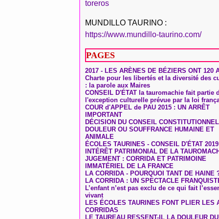
toreros
MUNDILLO TAURINO :
https://www.mundillo-taurino.com/
PAGES
2017 - LES ARÈNES DE BÉZIERS ONT 120 
Charte pour les libertés et la diversité des c
: la parole aux Maires
CONSEIL D'ÉTAT la tauromachie fait partie 
l'exception culturelle prévue par la loi franç
COUR d'APPEL de PAU 2015 : UN ARRÊT
IMPORTANT
DÉCISION DU CONSEIL CONSTITUTIONNEL
DOULEUR OU SOUFFRANCE HUMAINE ET
ANIMALE
ÉCOLES TAURINES - CONSEIL D'ÉTAT 2019
INTÉRÊT PATRIMONIAL DE LA TAUROMAC
JUGEMENT : CORRIDA ET PATRIMOINE
IMMATÉRIEL DE LA FRANCE
LA CORRIDA - POURQUOI TANT DE HAINE 
LA CORRIDA : UN SPECTACLE FRANQUIST
L’enfant n’est pas exclu de ce qui fait l’ess
vivant
LES ÉCOLES TAURINES FONT PLIER LES A
CORRIDAS
LE TAUREAU RESSENT-IL LA DOULEUR D