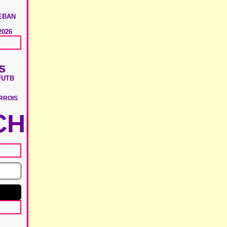
EBAN
2026
s
UTB
F
RROIS
HIE