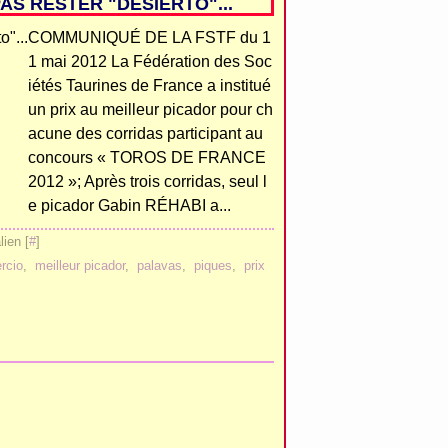
AS RESTER "DESIERTO"...
COMMUNIQUÉ DE LA FSTF du 1
1 mai 2012 La Fédération des Soc
iétés Taurines de France a institué
un prix au meilleur picador pour ch
acune des corridas participant au
concours « TOROS DE FRANCE
2012 »; Après trois corridas, seul l
e picador Gabin RÉHABI a...
ien [
#
]
ercio
,
meilleur picador
,
palavas
,
piques
,
prix