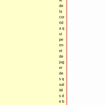
le
de
la
cor
rid
a q
ui
pe
rm
et
de
jug
er
de
s q
ual
ité
s d
e b