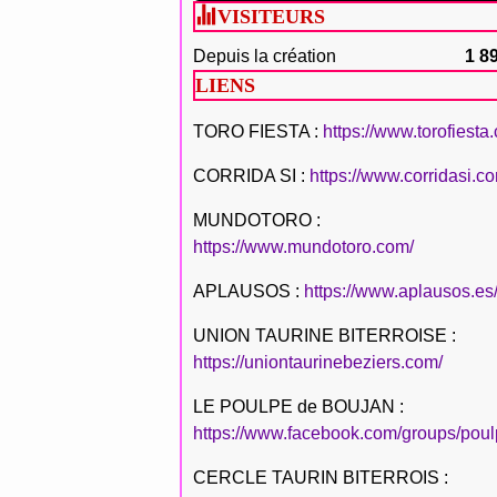
VISITEURS
Depuis la création
1 8
LIENS
TORO FIESTA :
https://www.torofiesta
CORRIDA SI :
https://www.corridasi.c
MUNDOTORO :
https://www.mundotoro.com/
APLAUSOS :
https://www.aplausos.es
UNION TAURINE BITERROISE :
https://uniontaurinebeziers.com/
LE POULPE de BOUJAN :
https://www.facebook.com/groups/poul
CERCLE TAURIN BITERROIS :