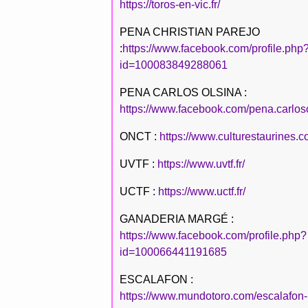
https://toros-en-vic.fr/
PENA CHRISTIAN PAREJO
:
https://www.facebook.com/profile.php
id=100083849288061
PENA CARLOS OLSINA :
https://www.facebook.com/pena.carlos
ONCT :
https://www.culturestaurines.c
UVTF :
https://www.uvtf.fr/
UCTF :
https://www.uctf.fr/
GANADERIA MARGÉ :
https://www.facebook.com/profile.php?
id=100066441191685
ESCALAFON :
https://www.mundotoro.com/escalafon-