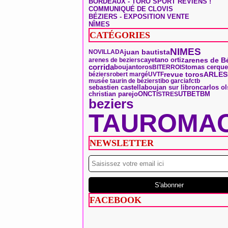
BORDEAUX - TORO SPORT REVIENS !
COMMUNIQUÉ DE CLOVIS
BÉZIERS - EXPOSITION VENTE
NÎMES
CATÉGORIES
NIMES
juan bautista
NOVILLADA
arenes de B
arenes de beziers
cayetano ortiz
corrida
boujan
toros
tomas cerque
BITERROIS
ARLES
revue toros
béziers
robert margé
UVTF
musée taurin de béziers
tibo garcia
fctb
sebastien castella
boujan sur libron
carlos ol
ONCT
christian parejo
UTB
ETBM
ISTRES
beziers
TAUROMAC
NEWSLETTER
FACEBOOK