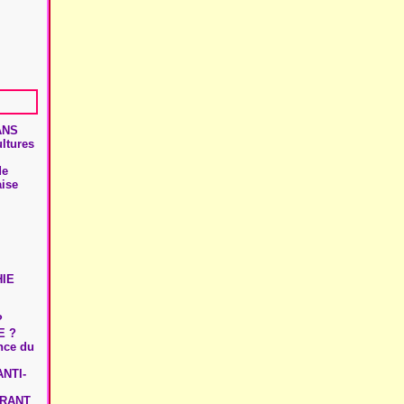
ANS
ultures
de
aise
HIE
?
E ?
ence du
NTI-
URANT