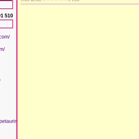
91 510
.com/
om/
/
petaurinboujan/