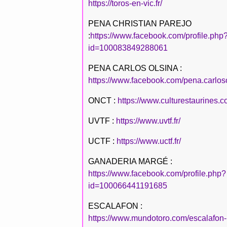
https://toros-en-vic.fr/
PENA CHRISTIAN PAREJO
:
https://www.facebook.com/profile.php
id=100083849288061
PENA CARLOS OLSINA :
https://www.facebook.com/pena.carlos
ONCT :
https://www.culturestaurines.c
UVTF :
https://www.uvtf.fr/
UCTF :
https://www.uctf.fr/
GANADERIA MARGÉ :
https://www.facebook.com/profile.php?
id=100066441191685
ESCALAFON :
https://www.mundotoro.com/escalafon-