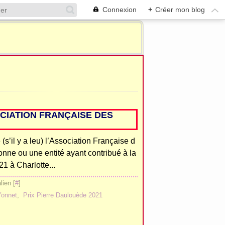
Connexion
+
Créer mon blog
OCIATION FRANÇAISE DES
’il y a leu) l’Association Française d
nne ou une entité ayant contribué à la
21 à Charlotte...
ien [
#
]
Yonnet
,
Prix Pierre Daulouède 2021