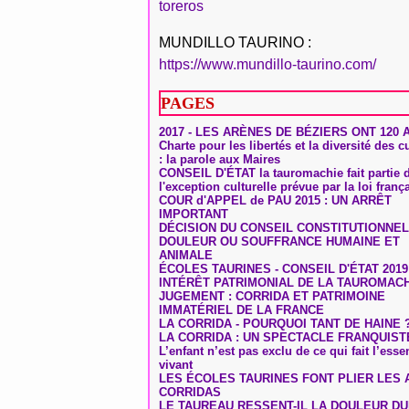
toreros
MUNDILLO TAURINO :
https://www.mundillo-taurino.com/
PAGES
2017 - LES ARÈNES DE BÉZIERS ONT 120 
Charte pour les libertés et la diversité des c
: la parole aux Maires
CONSEIL D'ÉTAT la tauromachie fait partie 
l'exception culturelle prévue par la loi franç
COUR d'APPEL de PAU 2015 : UN ARRÊT
IMPORTANT
DÉCISION DU CONSEIL CONSTITUTIONNEL
DOULEUR OU SOUFFRANCE HUMAINE ET
ANIMALE
ÉCOLES TAURINES - CONSEIL D'ÉTAT 2019
INTÉRÊT PATRIMONIAL DE LA TAUROMAC
JUGEMENT : CORRIDA ET PATRIMOINE
IMMATÉRIEL DE LA FRANCE
LA CORRIDA - POURQUOI TANT DE HAINE 
LA CORRIDA : UN SPECTACLE FRANQUIST
L’enfant n’est pas exclu de ce qui fait l’ess
vivant
LES ÉCOLES TAURINES FONT PLIER LES A
CORRIDAS
LE TAUREAU RESSENT-IL LA DOULEUR D