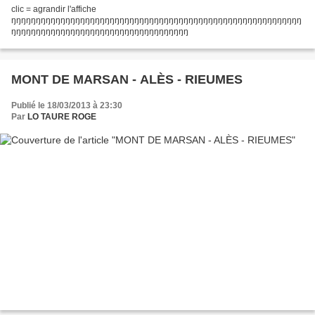
clic = agrandir l'affiche
ŋŋŋŋŋŋŋŋŋŋŋŋŋŋŋŋŋŋŋŋŋŋŋŋŋŋŋŋŋŋŋŋŋŋŋŋŋŋŋŋŋŋŋŋŋŋŋŋŋŋŋŋŋŋŋŋŋŋŋ
ŋŋŋŋŋŋŋŋŋŋŋŋŋŋŋŋŋŋŋŋŋŋŋŋŋŋŋŋŋŋŋŋŋŋŋŋ
MONT DE MARSAN - ALÈS - RIEUMES
Publié le 18/03/2013 à 23:30
Par
LO TAURE ROGE