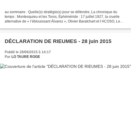
au sommaire : Quelle(s) stratégie(s) pour se défendre, La chronique du
temps : Montesquieu et les Toros, Éphéméride : 17 juillet 1927, la cruelle
alternative de « l’éblouissant Álvarez », Olivier Baratchart et l’ACOSO, Le
nouveau Musée taurin de Béziers,...
DÉCLARATION DE RIEUMES - 28 juin 2015
Publié le 28/06/2015 à 14:17
Par
LO TAURE ROGE