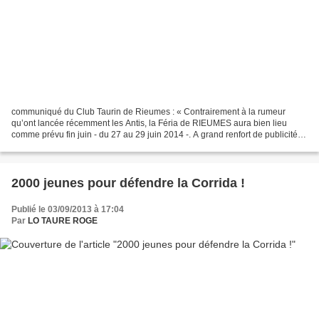
communiqué du Club Taurin de Rieumes : « Contrairement à la rumeur
qu’ont lancée récemment les Antis, la Féria de RIEUMES aura bien lieu
comme prévu fin juin - du 27 au 29 juin 2014 -. A grand renfort de publicité,
une campagne d’affichage malsaine a...
2000 jeunes pour défendre la Corrida !
Publié le 03/09/2013 à 17:04
Par
LO TAURE ROGE