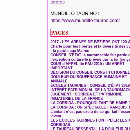
toreros
MUNDILLO TAURINO :
https://www.mundillo-taurino.com/
PAGES
2017 - LES ARÈNES DE BÉZIERS ONT 120 
Charte pour les libertés et la diversité des c
: la parole aux Maires
CONSEIL D'ÉTAT la tauromachie fait partie 
l'exception culturelle prévue par la loi franç
COUR d'APPEL de PAU 2015 : UN ARRÊT
IMPORTANT
DÉCISION DU CONSEIL CONSTITUTIONNEL
DOULEUR OU SOUFFRANCE HUMAINE ET
ANIMALE
ÉCOLES TAURINES - CONSEIL D'ÉTAT 2019
INTÉRÊT PATRIMONIAL DE LA TAUROMAC
JUGEMENT : CORRIDA ET PATRIMOINE
IMMATÉRIEL DE LA FRANCE
LA CORRIDA - POURQUOI TANT DE HAINE 
LA CORRIDA : UN SPECTACLE FRANQUIST
L’enfant n’est pas exclu de ce qui fait l’ess
vivant
LES ÉCOLES TAURINES FONT PLIER LES A
CORRIDAS
LE TAUREAU RESSENT-IL LA DOULEUR D