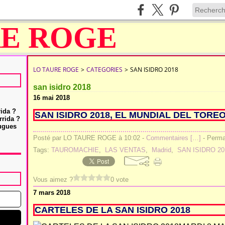
LO TAURE ROGE
>
CATEGORIES
>
SAN ISIDRO 2018
san isidro 2018
16 mai 2018
rida ?
SAN ISIDRO 2018, EL MUNDIAL DEL TOREO
rrida ?
Hugues
Posté par LO TAURE ROGE à 10:02 -
Commentaires [
…
]
- Permal
Tags:
TAUROMACHIE
,
LAS VENTAS
,
Madrid
,
SAN ISIDRO 20
Vous aimez ?
0 vote
7 mars 2018
CARTELES DE LA SAN ISIDRO 2018