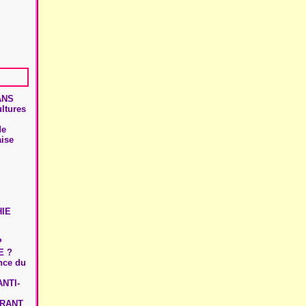
ANS
ultures
de
aise
HIE
?
E ?
ence du
NTI-
URANT