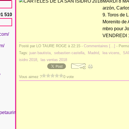
MARDI 8 MAI 
arzón, Carl
91 510
9. Toros de L
Morenito de 
mbro pour Jo
.com/
VENDREDI 11
om/
Posté par LO TAURE ROGE à 22:15 -
Commentaires [
…
]
- Permal
Tags:
juan bautista
,
sebastien castella
,
Madrid
,
lea vicens
,
SA
isidro 2018
,
las ventas 2018
/
Vous aimez ?
0 vote
petaurinboujan/