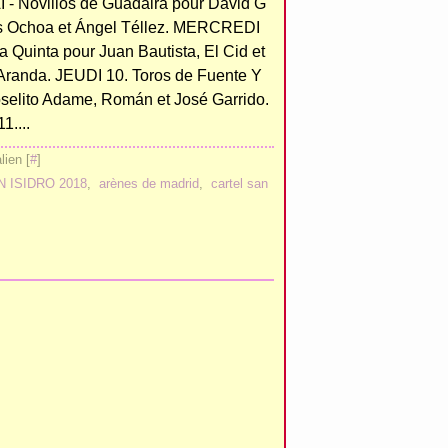
- Novillos de Guadaira pour David G
os Ochoa et Ángel Téllez. MERCREDI
a Quinta pour Juan Bautista, El Cid et
Aranda. JEUDI 10. Toros de Fuente Y
selito Adame, Román et José Garrido.
....
ien [
#
]
N ISIDRO 2018
,
arènes de madrid
,
cartel san