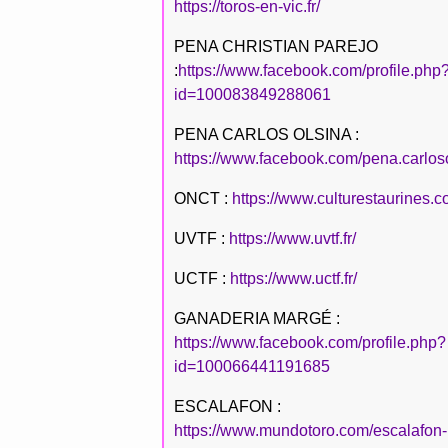
https://toros-en-vic.fr/
PENA CHRISTIAN PAREJO
:
https://www.facebook.com/profile.php
id=100083849288061
PENA CARLOS OLSINA :
https://www.facebook.com/pena.carlos
ONCT :
https://www.culturestaurines.c
UVTF :
https://www.uvtf.fr/
UCTF :
https://www.uctf.fr/
GANADERIA MARGÉ :
https://www.facebook.com/profile.php?
id=100066441191685
ESCALAFON :
https://www.mundotoro.com/escalafon-