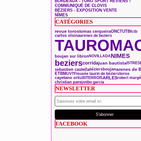
BORDEAUX - TORO SPORT REVIENS !
COMMUNIQUÉ DE CLOVIS
BÉZIERS - EXPOSITION VENTE
NÎMES
CATÉGORIES
tomas cerqueira
ONCT
revue toros
UTB
fctb
carlos olsina
arenes de beziers
TAUROMAC
NIMES
boujan sur libron
NOVILLADA
beziers
corrida
juan bautista
ISTRES
boujan
arenes de B
sebastien castella
béziers
toros
ETBM
UVTF
musée taurin de béziers
ARLES
cayetano ortiz
BITERROIS
robert margé
christian parejo
tibo garcia
NEWSLETTER
FACEBOOK