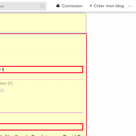
Connexion
+
Créer mon blog
 !
ien [
#
]
18