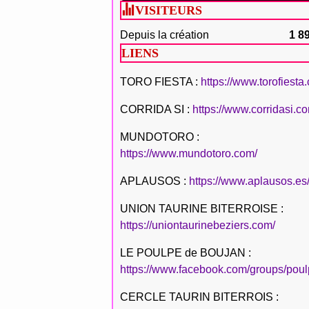
VISITEURS
Depuis la création
1 8
LIENS
TORO FIESTA :
https://www.torofiesta
CORRIDA SI :
https://www.corridasi.c
MUNDOTORO :
https://www.mundotoro.com/
APLAUSOS :
https://www.aplausos.es
UNION TAURINE BITERROISE :
https://uniontaurinebeziers.com/
LE POULPE de BOUJAN :
https://www.facebook.com/groups/poul
CERCLE TAURIN BITERROIS :