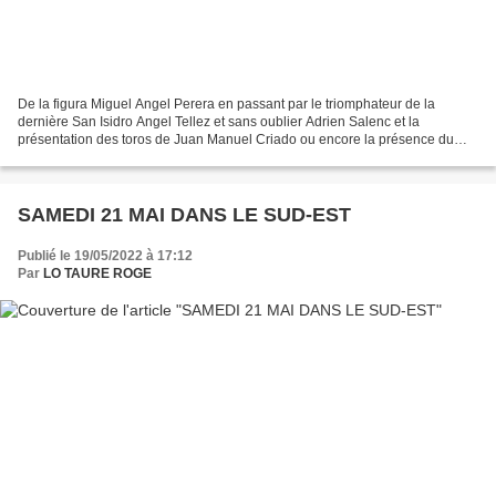
De la figura Miguel Angel Perera en passant par le triomphateur de la
dernière San Isidro Angel Tellez et sans oublier Adrien Salenc et la
présentation des toros de Juan Manuel Criado ou encore la présence du
vainqueur de la cape d'or Solalito aux côtés...
SAMEDI 21 MAI DANS LE SUD-EST
Publié le 19/05/2022 à 17:12
Par
LO TAURE ROGE