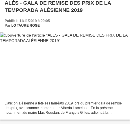
ALÈS - GALA DE REMISE DES PRIX DE LA
TEMPORADA ALÈSIENNE 2019
Publié le 11/11/2019 à 09:05
Par
LO TAURE ROGE
L’aficion alésienne a fêté ses lauréats 2019 lors du premier gala de remise
des prix, avec comme triomphateur Alberto Lamelas… En la présence
notamment du maire Max Roustan, de François Gilles, adjoint à la
tauromachie, et du secrétaire général de l’UCTPR...