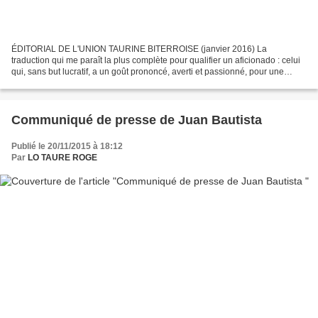
ÉDITORIAL DE L'UNION TAURINE BITERROISE (janvier 2016) La
traduction qui me paraît la plus complète pour qualifier un aficionado : celui
qui, sans but lucratif, a un goût prononcé, averti et passionné, pour une
activité. On relie souvent ce terme à la...
Communiqué de presse de Juan Bautista
Publié le 20/11/2015 à 18:12
Par
LO TAURE ROGE