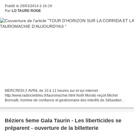
Publié le 29/03/2014 à 16:19
Par
LO TAURE ROGE
MERCREDI 2 AVRIL de 10 à 11 heures sur et sur internet :
http://www.radiocielbleu.fr/tauromachie.html Noêl Morato reçoit Michel
Bonnafé, homme de confiance et gestionnaire des interêts de Sébastien
Castella...
ŊŊŊŊŊŊŊŊŊŊŊŊŊŊŊŊŊŊŊŊŊŊŊŊŊŊŊŊŊŊŊŊŊŊŊŊŊŊŊŊŊŊŊŊŊŊ
ŊŊŊŊŊ...
Béziers 5eme Gala Taurin - Les liberticides se
préparent - ouverture de la billetterie