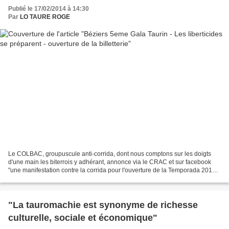
Publié le 17/02/2014 à 14:30
Par
LO TAURE ROGE
Le COLBAC, groupuscule anti-corrida, dont nous comptons sur les doigts
d'une main les biterrois y adhérant, annonce via le CRAC et sur facebook
"une manifestation contre la corrida pour l'ouverture de la Temporada 2014 à
Béziers qui aura lieu le dimanche...
"La tauromachie est synonyme de richesse
culturelle, sociale et économique"