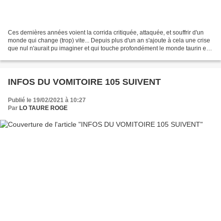
Ces dernières années voient la corrida critiquée, attaquée, et souffrir d'un
monde qui change (trop) vite... Depuis plus d'un an s'ajoute à cela une crise
que nul n'aurait pu imaginer et qui touche profondément le monde taurin et
tous ses acteurs. Il...
INFOS DU VOMITOIRE 105 SUIVENT
Publié le 19/02/2021 à 10:27
Par
LO TAURE ROGE