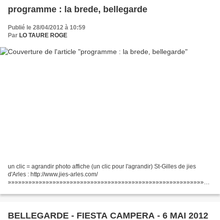
programme : la brede, bellegarde
Publié le 28/04/2012 à 10:59
Par
LO TAURE ROGE
un clic = agrandir photo affiche (un clic pour l'agrandir) St-Gilles de jies
d'Arles : http://www.jies-arles.com/
»»»»»»»»»»»»»»»»»»»»»»»»»»»»»»»»»»»»»»»»»»»»»»»»»»»»»»»»»»»
»»»»»»»»»»»»»»»»»»»»»»»»»»»»»»»»»»»»»»»»»»»»»»»»»»»»»»»»»»»
»»»»»»»»»»»»»»»»»»...
BELLEGARDE - FIESTA CAMPERA - 6 MAI 2012