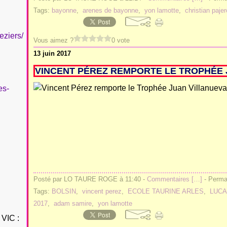
Tags:
bayonne
,
arenes de bayonne
,
yon lamotte
,
christian pajer
eziers/
Vous aimez ?
0 vote
13 juin 2017
VINCENT PÉREZ REMPORTE LE TROPHÉE 
es-
Posté par LO TAURE ROGE à 11:40 -
Commentaires [
…
]
- Permal
Tags:
BOLSIN
,
vincent perez
,
ECOLE TAURINE ARLES
,
LUCA
2017
,
adam samire
,
yon lamotte
VIC :