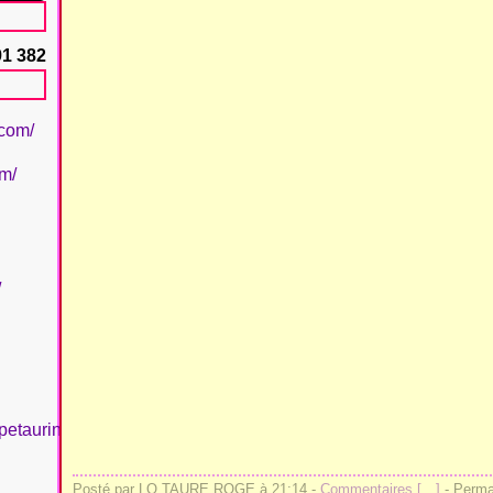
91 382
.com/
om/
/
petaurinboujan/
Posté par LO TAURE ROGE à 21:14 -
Commentaires [
…
]
- Permal