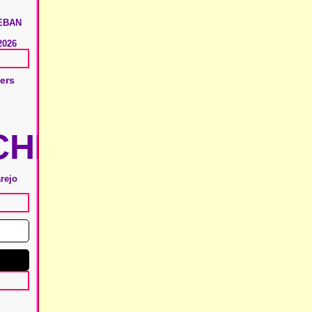
EBAN
2026
ers
HIE
arejo