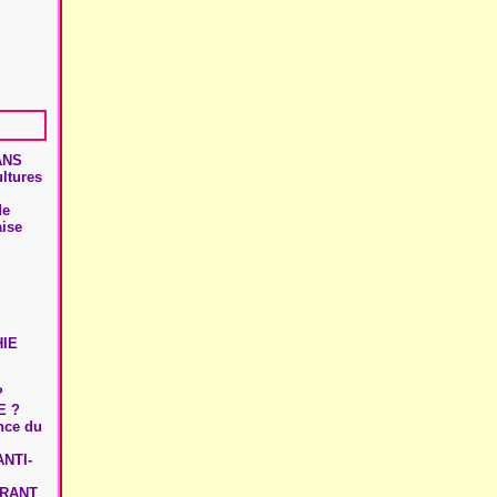
ANS
ultures
de
aise
HIE
?
E ?
ence du
NTI-
URANT