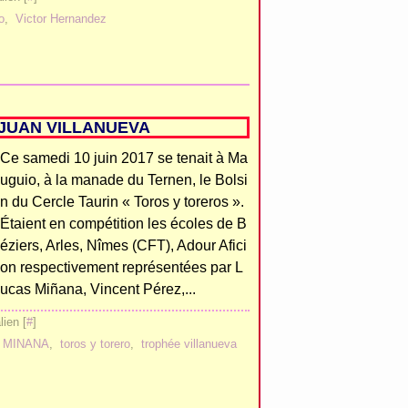
o
,
Victor Hernandez
JUAN VILLANUEVA
Ce samedi 10 juin 2017 se tenait à Ma
uguio, à la manade du Ternen, le Bolsi
n du Cercle Taurin « Toros y toreros ».
Étaient en compétition les écoles de B
éziers, Arles, Nîmes (CFT), Adour Afici
on respectivement représentées par L
ucas Miñana, Vincent Pérez,...
ien [
#
]
 MINANA
,
toros y torero
,
trophée villanueva