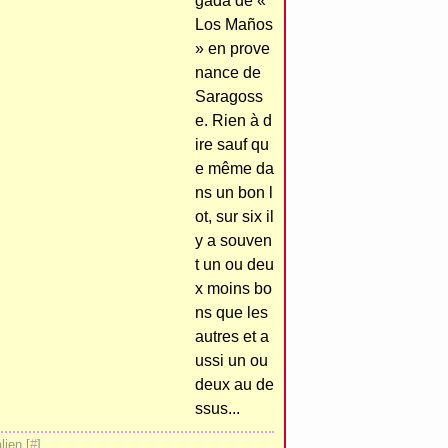
gada de «
Los Maños
» en prove
nance de
Saragoss
e. Rien à d
ire sauf qu
e même da
ns un bon l
ot, sur six il
y a souven
t un ou deu
x moins bo
ns que les
autres et a
ussi un ou
deux au de
ssus...
ien [
#
]