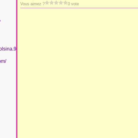
Vous aimez ?
0 vote
?
olsina.94
om/