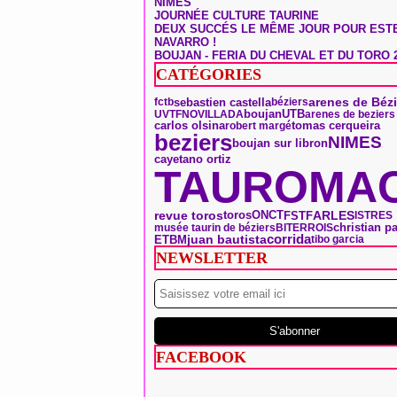
NÎMES
JOURNÉE CULTURE TAURINE
DEUX SUCCÉS LE MÊME JOUR POUR EST
NAVARRO !
BOUJAN - FERIA DU CHEVAL ET DU TORO 
CATÉGORIES
arenes de Bézi
sebastien castella
fctb
béziers
boujan
UTB
UVTF
NOVILLADA
arenes de beziers
tomas cerqueira
carlos olsina
robert margé
beziers
NIMES
boujan sur libron
cayetano ortiz
TAUROMAC
toros
ONCT
ARLES
revue toros
FSTF
ISTRES
christian p
musée taurin de béziers
BITERROIS
corrida
ETBM
juan bautista
tibo garcia
NEWSLETTER
FACEBOOK