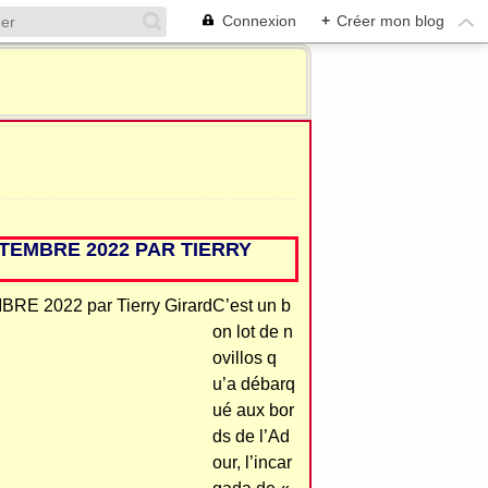
Connexion
+
Créer mon blog
TEMBRE 2022 PAR TIERRY
C’est un b
on lot de n
ovillos q
u’a débarq
ué aux bor
ds de l’Ad
our, l’incar