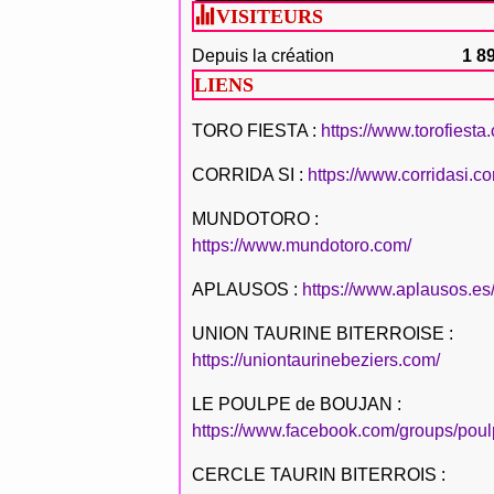
VISITEURS
Depuis la création
1 8
LIENS
TORO FIESTA :
https://www.torofiesta
CORRIDA SI :
https://www.corridasi.c
MUNDOTORO :
https://www.mundotoro.com/
APLAUSOS :
https://www.aplausos.es
UNION TAURINE BITERROISE :
https://uniontaurinebeziers.com/
LE POULPE de BOUJAN :
https://www.facebook.com/groups/poul
CERCLE TAURIN BITERROIS :