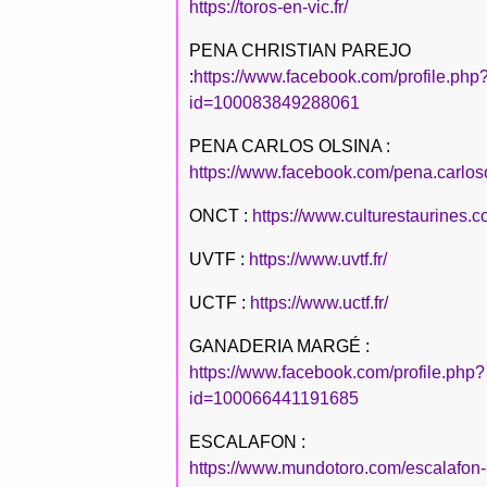
https://toros-en-vic.fr/
PENA CHRISTIAN PAREJO
:
https://www.facebook.com/profile.php
id=100083849288061
PENA CARLOS OLSINA :
https://www.facebook.com/pena.carlos
ONCT :
https://www.culturestaurines.c
UVTF :
https://www.uvtf.fr/
UCTF :
https://www.uctf.fr/
GANADERIA MARGÉ :
https://www.facebook.com/profile.php?
id=100066441191685
ESCALAFON :
https://www.mundotoro.com/escalafon-