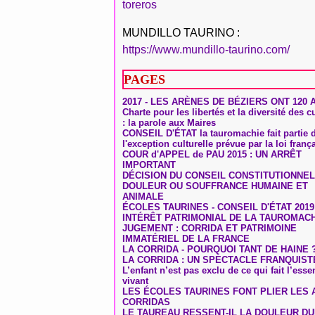
toreros
MUNDILLO TAURINO :
https://www.mundillo-taurino.com/
PAGES
2017 - LES ARÈNES DE BÉZIERS ONT 120 
Charte pour les libertés et la diversité des c
: la parole aux Maires
CONSEIL D'ÉTAT la tauromachie fait partie 
l'exception culturelle prévue par la loi franç
COUR d'APPEL de PAU 2015 : UN ARRÊT
IMPORTANT
DÉCISION DU CONSEIL CONSTITUTIONNEL
DOULEUR OU SOUFFRANCE HUMAINE ET
ANIMALE
ÉCOLES TAURINES - CONSEIL D'ÉTAT 2019
INTÉRÊT PATRIMONIAL DE LA TAUROMAC
JUGEMENT : CORRIDA ET PATRIMOINE
IMMATÉRIEL DE LA FRANCE
LA CORRIDA - POURQUOI TANT DE HAINE 
LA CORRIDA : UN SPECTACLE FRANQUIST
L’enfant n’est pas exclu de ce qui fait l’ess
vivant
LES ÉCOLES TAURINES FONT PLIER LES A
CORRIDAS
LE TAUREAU RESSENT-IL LA DOULEUR D